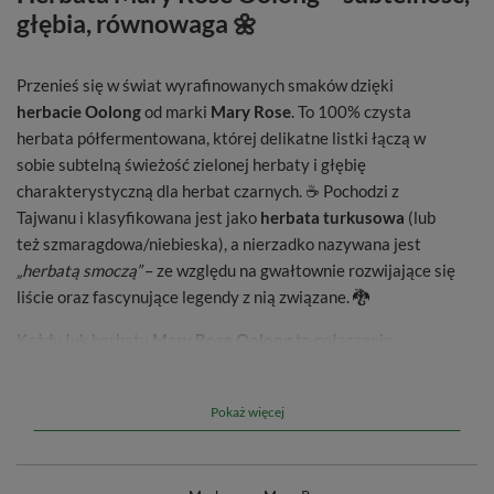
głębia, równowaga 🌼
Przenieś się w świat wyrafinowanych smaków dzięki
herbacie Oolong
od marki
Mary Rose
. To 100% czysta
herbata półfermentowana, której delikatne listki łączą w
sobie subtelną świeżość zielonej herbaty i głębię
charakterystyczną dla herbat czarnych. ☕ Pochodzi z
Tajwanu i klasyfikowana jest jako
herbata turkusowa
(lub
też szmaragdowa/niebieska), a nierzadko nazywana jest
„herbatą smoczą”
– ze względu na gwałtownie rozwijające się
liście oraz fascynujące legendy z nią związane. 🐉
Każdy łyk herbaty
Mary Rose Oolong
to połączenie
bogactwa smaków i aromatów – smak zmienia się z
lekko
gorzkiego po delikatnie słodki
. Można wyczuć w nim
Pokaż więcej
finezyjne
kwiatowo-orzechowe nuty
. To herbata o
uniwersalnym zastosowaniu, idealna na każdą porę dnia –
zaspany poranek, popołudniową przerwę lub chwilę