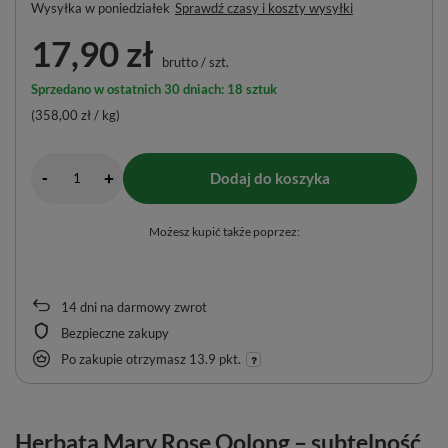
Wysyłka
w poniedziałek
Sprawdź czasy i koszty wysyłki
17,90 zł
brutto
/
szt.
Sprzedano w ostatnich 30 dniach: 18 sztuk
(358,00 zł / kg)
-
Dodaj do koszyka
+
Możesz kupić także poprzez:
14
dni na darmowy zwrot
Bezpieczne zakupy
Po zakupie otrzymasz
13.9 pkt.
Herbata Mary Rose Oolong – subtelność,