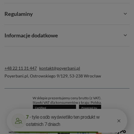
Regulaminy
Informacje dodatkowe
+48 22 11 31 447
kontakt@poyerbani.pl
Poyerbani.pl
,
Ostrowskiego 9/129
,
53-238
Wrocław
♨ Wysokogatunkowe herbaty z całego
świata. Odkryj kolekcję Mary Rose
W sklepie prezentujemy ceny brutto (z VAT).
Stawki VAT dla konsumentów z kraju:
Polska
.
🌱
Indyjska herbata Assam
– znana ze swojej
intensywności.
🌿
Zielona i czarna herbata Yunnan
z Chin – skarbnica