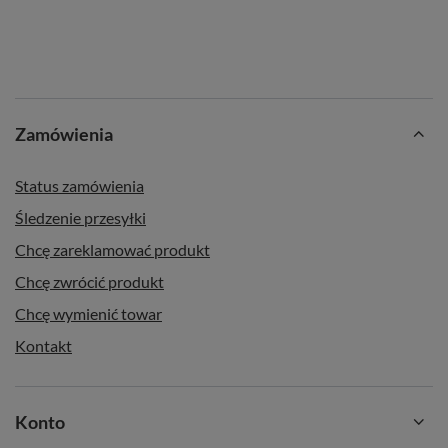
pasjonatów herbaty, którzy wierzą, że każda filiżanka może
stać się
wyjątkowym przeżyciem
. To tutaj sztuka
herbacianego rzemiosła spotyka się z eksploracją
niebanalnych smaków i aromatów. W gamie herbat Mary
Rose znajdziesz zarówno
kultowe klasyki
, jak i
zaskakujące
Zamówienia
mieszanki
, które przeniosą Cię w świat egzotycznych
podróży. 🌍
Status zamówienia
Czy marzysz o głębokim smaku czarnej herbaty, delikatnej
Śledzenie przesyłki
zieleni liści senchy 🌱, a może o kremowej zmysłowości
japońskiej herbaty matcha 🍵? Mary Rose oferuje coś więcej
Chcę zareklamować produkt
– niepowtarzalne kompozycje, które dodają magii każdemu
Chcę zwrócić produkt
spotkaniu przy filiżance herbaty. ✨
Chcę wymienić towar
🌐
Strona internetowa marki:
www.maryrosetea.com
Kontakt
Konto