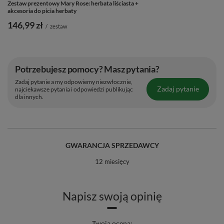
Zestaw prezentowy Mary Rose: herbata liściasta +
akcesoria do picia herbaty
146,99 zł
/
zestaw
🥣 Jak zaparzyć herbatę Mary Rose Oolong?
Potrzebujesz pomocy? Masz pytania?
Zadaj pytanie a my odpowiemy niezwłocznie,
4 proste kroki do idealnego naparu:
Zadaj pytanie
najciekawsze pytania i odpowiedzi publikując
dla innych.
Wsyp 1-2 łyżeczki herbaty do filiżanki.
Zalej około 250 ml wody o temperaturze 80-90°C.
Parz herbatę przez 2-3 minuty pod przykryciem – przy
GWARANCJA SPRZEDAWCY
pierwszym i drugim parzeniu. Kolejne parzenia
przedłuż do 3-4 minut.
12 miesięcy
Zaparzaj jedną porcję herbaty wielokrotnie, aby w
pełni odkryć jej niuanse smakowe i wykorzystać
Napisz swoją opinię
bogactwo składników! 🌀
Twoja ocena: