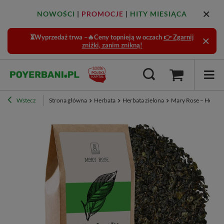
NOWOŚCI
|
PROMOCJE
|
HITY MIESIĄCA
⏳Wyprzedaż trwa –🔥Ceny topnieją w oczach
👉 Zgarnij
zniżki, zanim znikną!
Wstecz
Strona główna
Herbata
Herbata zielona
Mary Rose – Herbat