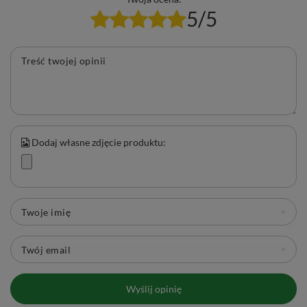
5/5
Treść twojej opinii
Dodaj własne zdjęcie produktu:
Twoje imię
Twój email
✨ Mary Rose – magia herbacianych
doznań
Wyślij opinię
Mary Rose to marka stworzona przez prawdziwych