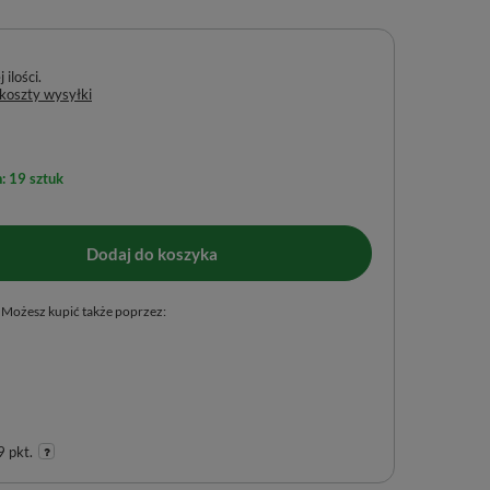
ilości
 koszty wysyłki
: 19 sztuk
Dodaj do koszyka
Możesz kupić także poprzez:
 pkt.