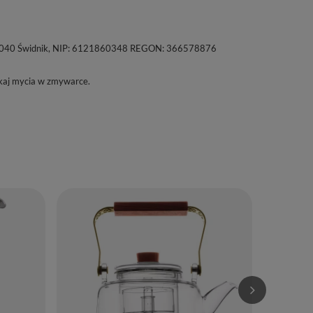
a, 21-040 Świdnik, NIP: 6121860348 REGON: 366578876
kaj mycia w zmywarce.
Zestaw do Ce
79,99 zł
/
Ilość p