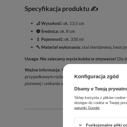
Specyfikacja produktu ✍️
📐 Wysokość:
ok. 13,5 cm
🔵 Średnica:
ok. 8 cm
💧 Pojemność:
ok. 330 ml
🔨 Materiał wykonania:
stal nierdzewna, tworzy
Uwaga: Nie zalecamy mycia kubka w zmywarce!
Dla d
Ważna informacja:
Kubek Drinly posiada szczelną pokr
Konfiguracja zgód
przypadkowym rozlaniem napoju. Nie jest jednak całko
pionowej i unikanie umieszczania w torbie lub plecaku, 
Dbamy o Twoją prywatn
Sklep korzysta z plików cookie 
dostępu do cookie w Twojej prz
warunki Google
.
Funkcjonalne pliki 