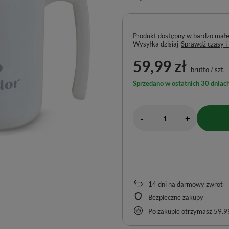
Produkt dostępny w bardzo małej 
Wysyłka
dzisiaj
Sprawdź czasy i
59,99 zł
brutto
/
szt.
Sprzedano w ostatnich 30 dniach
-
+
14
dni na darmowy zwrot
Bezpieczne zakupy
Po zakupie otrzymasz
59.99