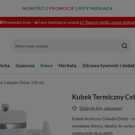
NOWOŚCI
|
PROMOCJE
|
HITY MIESIĄCA
⏳Wyprzedaż trwa –🔥Ceny topnieją w oczach
👉 Zgarnij zniżki, zanim znikną
tcha
Guayusa
Kawa
Herbata
Zdrowa żywność i dodat
y Cebador Drinly 330 ml
Kubek Termiczny Ceb
Dodaj do listy zakupowej
Kubek termiczny Cebador Drinly – mi
metalowa słomka. Idealny do yerba ma
rozwiązanie na co dzień.