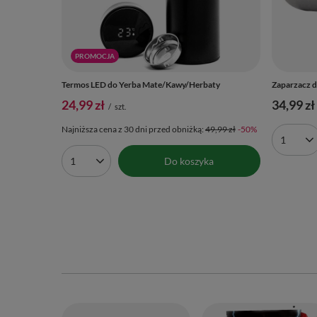
PROMOCJA
Termos LED do Yerba Mate/Kawy/Herbaty
Zaparzacz d
24,99 zł
34,99 zł
/
szt.
Najniższa cena z 30 dni przed obniżką:
49,99 zł
-50%
Ilość 
Do koszyka
Ilość produktów