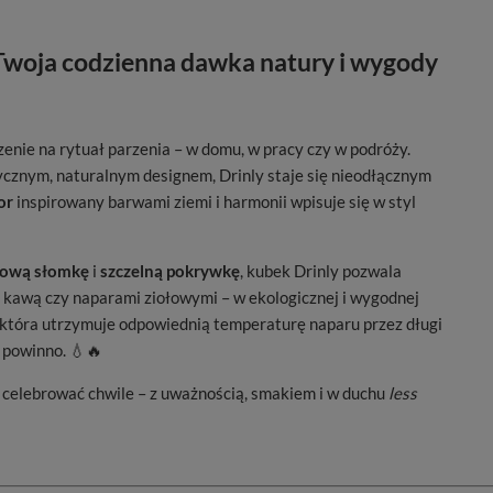
Twoja codzienna dawka natury i wygody
enie na rytuał parzenia – w domu, w pracy czy w podróży.
tycznym, naturalnym designem, Drinly staje się nieodłącznym
or
inspirowany barwami ziemi i harmonii wpisuje się w styl
lową słomkę
i
szczelną pokrywkę
, kubek Drinly pozwala
, kawą czy naparami ziołowymi – w ekologicznej i wygodnej
 która utrzymuje odpowiednią temperaturę naparu przez długi
ć powinno. 💧🔥
 celebrować chwile – z uważnością, smakiem i w duchu
less