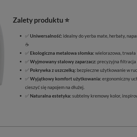
Zalety produktu ⭐
✅
Uniwersalność:
idealny do yerba mate, herbaty, napa
☕
✅
Ekologiczna metalowa słomka:
wielorazowa, trwała i
✅
Wyjmowany stalowy zaparzacz:
precyzyjna filtracja
✅
Pokrywka z uszczelką:
bezpieczne użytkowanie w ruch
✅
Wyjątkowy komfort użytkowania:
ergonomiczny uch
cieszyć się napojem na dłużej.
✅
Naturalna estetyka:
subtelny kremowy kolor, inspiro