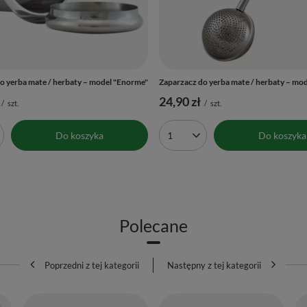
o yerba mate / herbaty – model "Enorme"
Zaparzacz do yerba mate / herbaty – mod
24,90 zł
/
szt.
/
szt.
Do koszyka
Do koszyka
produktów
Ilość produktów
Polecane
Poprzedni z tej kategorii
Następny z tej kategorii