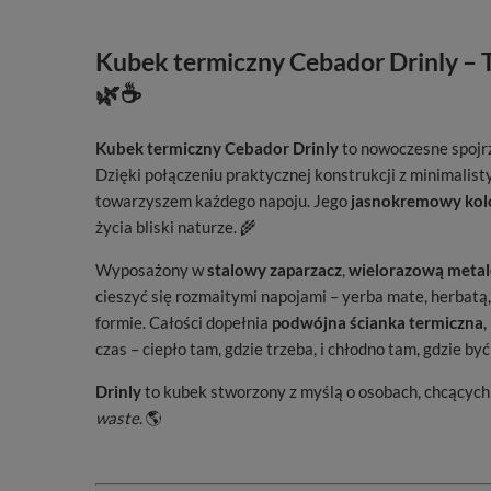
Kubek termiczny Cebador Drinly – 
🌿☕
Kubek termiczny Cebador Drinly
to nowoczesne spojrz
Dzięki połączeniu praktycznej konstrukcji z minimalis
towarzyszem każdego napoju. Jego
jasnokremowy kol
życia bliski naturze. 🌾
Wyposażony w
stalowy zaparzacz
,
wielorazową meta
cieszyć się rozmaitymi napojami – yerba mate, herbatą
formie. Całości dopełnia
podwójna ścianka termiczna
,
czas – ciepło tam, gdzie trzeba, i chłodno tam, gdzie by
Drinly
to kubek stworzony z myślą o osobach, chcących
waste
. 🌎