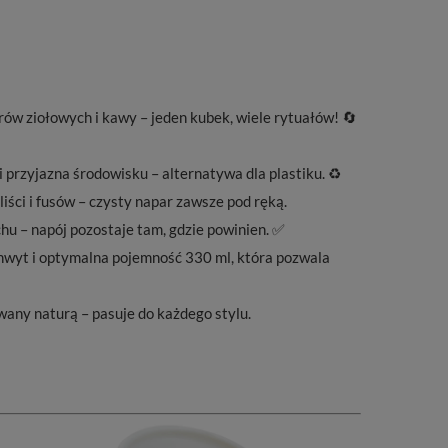
rów ziołowych i kawy – jeden kubek, wiele rytuałów! 🔄
 przyjazna środowisku – alternatywa dla plastiku. ♻️
 liści i fusów – czysty napar zawsze pod ręką.
u – napój pozostaje tam, gdzie powinien. ✅
wyt i optymalna pojemność 330 ml, która pozwala
wany naturą – pasuje do każdego stylu.