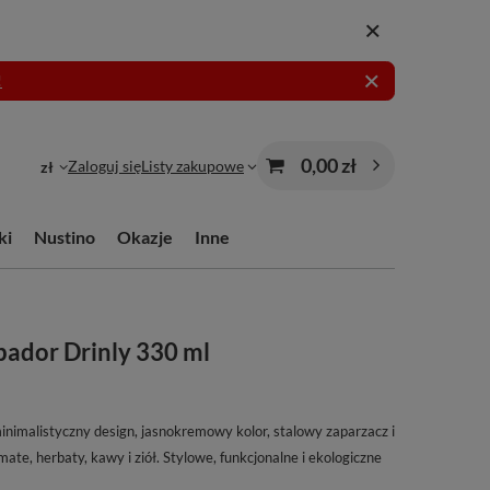
!
0,00 zł
Zaloguj się
Listy zakupowe
zł
ki
Nustino
Okazje
Inne
ador Drinly 330 ml
nimalistyczny design, jasnokremowy kolor, stalowy zaparzacz i
te, herbaty, kawy i ziół. Stylowe, funkcjonalne i ekologiczne