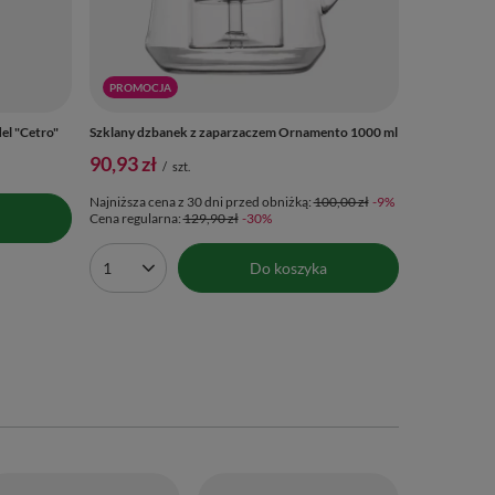
PROMOCJA
el "Cetro"
Szklany dzbanek z zaparzaczem Ornamento 1000 ml
90,93 zł
/
szt.
Najniższa cena z 30 dni przed obniżką:
100,00 zł
-9%
Cena regularna:
129,90 zł
-30%
Do koszyka
Ilość produktów
Verde Mate Gr