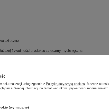
wo sztuczne
łuższej żywotności produktu zalecamy mycie ręczne.
ywkę z uszczelką, która skutecznie chroni przed
wicie hermetyczny – zalecamy transportowanie go w pozycji
gdzie mógłby się przewrócić.
ość
w celu realizacji usług zgodnie z
Polityką dotyczącą cookies
. Możesz określi
eglądarce. Więcej informacji na temat warunków i prywatności można znaleźć
cookie (wymagane)