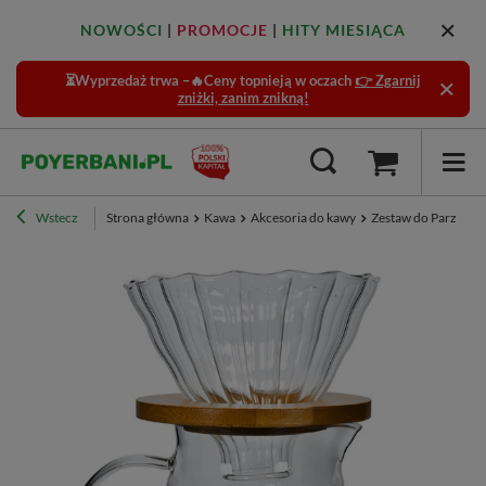
NOWOŚCI
|
PROMOCJE
|
HITY MIESIĄCA
⏳Wyprzedaż trwa –🔥Ceny topnieją w oczach
👉 Zgarnij
zniżki, zanim znikną!
Wstecz
Strona główna
Kawa
Akcesoria do kawy
Zestaw do Parzenia 