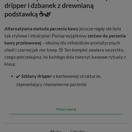
dripper i dzbanek z drewnianą
podstawką ☕🌿
Alternatywna metoda parzenia kawy
jeszcze nigdy nie była
tak stylowa i intuicyjna! Poznaj wyjątkowy
zestaw do parzenia
kawy przelewowej
– idealny dla miłośników aromatycznych
chwil i czarnej jak noc kawy. 😍 Ten komplet zawiera wszystko,
czego potrzebujesz, by każdego dnia tworzyć kawowe rytuały z
klasą:
✔️
Szklany dripper
o karbowanej strukturze,
zapewniający równomierne parzenie
✔️
Drewnianą podstawkę
– estetyczne połączenie natury
z nowoczesnością
✔️
Szklany serwer/dzbanek
o pojemności 600 ml –
Pokaż więcej
odporny na wysokie temperatury
Minimalistyczny design i wysoka jakość materiałów sprawiają,
Marka
Cebador