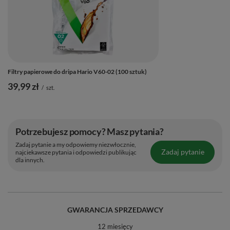
delektuj się gładkim, czystym smakiem. ☕💫
Zalety produktu ⭐
Filtry papierowe do dripa Hario V60-02 (100 sztuk)
✅
Kompletny zestaw:
wszystko, czego potrzebujesz do
39,99 zł
/
szt.
parzenia kawy metodą przelewową w jednym eleganckim
komplecie.
✅
Naturalny design:
połączenie szkła i drewna
Potrzebujesz pomocy? Masz pytania?
wprowadza harmonię i ciepło do codziennego rytuału.
Zadaj pytanie a my odpowiemy niezwłocznie,
✅
Równomierne parzenie:
spiralna struktura drippera
Zadaj pytanie
najciekawsze pytania i odpowiedzi publikując
dla innych.
dba o idealną ekstrakcję i smak kawy.
✅
Odporność na temperatury:
wysokiej jakości szkło
daje trwałość i bezpieczeństwo użytkowania.
✅
Uniwersalne zastosowanie:
idealny do kawy, ale
GWARANCJA SPRZEDAWCY
świetnie sprawdzi się również do herbaty czy
12 miesięcy