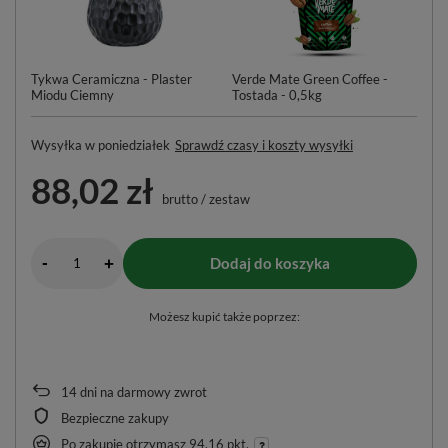
Tykwa Ceramiczna - Plaster
Verde Mate Green Coffee -
Bo
Miodu Ciemny
Tostada - 0,5kg
Wysyłka
w poniedziałek
Sprawdź czasy i koszty wysyłki
88,02 zł
brutto
/
zestaw
-
Dodaj do koszyka
+
Możesz kupić także poprzez:
14
dni na darmowy zwrot
Bezpieczne zakupy
Po zakupie otrzymasz
94.16 pkt.