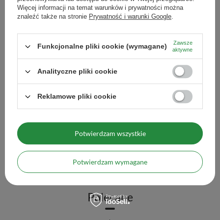
Zestaw yerba mate Ver
Więcej informacji na temat warunków i prywatności można
1,5kg
znaleźć także na stronie
Prywatność i warunki Google
.
89,90 zł
/
zestaw
(59,93 zł / kg)
Zawsze
Funkcjonalne pliki cookie (wymagane)
aktywne
Wi
Analityczne pliki cookie
Reklamowe pliki cookie
Zestaw Yerba Mate: Verde Mate Herbal Energy +
Hangover 2x500g
59,90 zł
/
zestaw
Potwierdzam wszystkie
(59,90 zł / kg)
Więcej opcji
Potwierdzam wymagane
Polecane