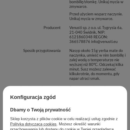
bombillę/słomkę. Unikaj mycia w
zmywarce.
Przed użyciem wyparz naczynie.
Unikaj mycia w zmywarce.
Producent
Venusti sp. z o.o. ul. Tygrysia 6a,
21-040 Świdnik, NIP:
6121860348 REGON:
366578876 info@venusti.eu
Sposób przygotowania
Nasyp około 15g yerba mate do
naczynka, umieść w nim bombillę i
zalej wodą o temperaturze nie
wyższej niż 80°C. Odczekaj kilka
minut. Susz możesz zalewać
kilkukrotnie, do momentu, gdy
napar utraci smak.
Sposób przechowywania
Przechowywać w suchym,
zaciemnionym i chłodnym
Konfiguracja zgód
miejscu. Chronić przed wilgocią.
Dbamy o Twoją prywatność
Zobacz również
Sklep korzysta z plików cookie w celu realizacji usług zgodnie z
Polityką dotyczącą cookies
. Możesz określić warunki
przechowywania lub dostępu do cookie w Twojej przeglądarce.