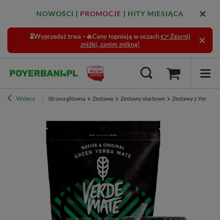
NOWOŚCI
|
PROMOCJE
|
HITY MIESIĄCA
⏳Wyprzedaż trwa –🔥Ceny topnieją w oczach
👉 Zgarnij
zniżki, zanim znikną!
Wstecz
Strona główna
Zestawy
Zestawy startowe
Zestawy z Yerbą -