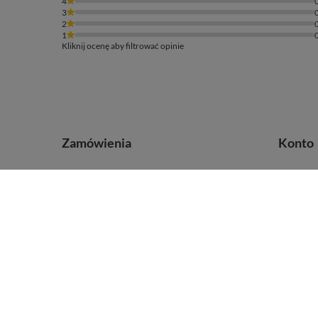
4
3
2
1
Kliknij ocenę aby filtrować opinie
Zamówienia
Konto
Status zamówienia
Zarejestr
Śledzenie przesyłki
Koszyk
Chcę zareklamować produkt
Listy za
Chcę zwrócić produkt
Lista za
Chcę wymienić towar
Historia 
Kontakt
Moje rab
Newslett