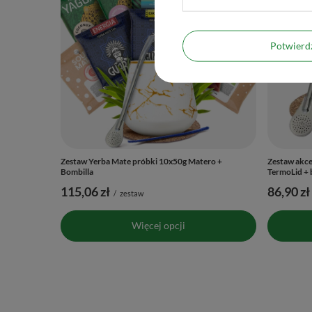
Potwier
Zestaw Yerba Mate próbki 10x50g Matero +
Zestaw akce
Bombilla
TermoLid + 
115,06 zł
86,90 zł
/
zestaw
Więcej opcji