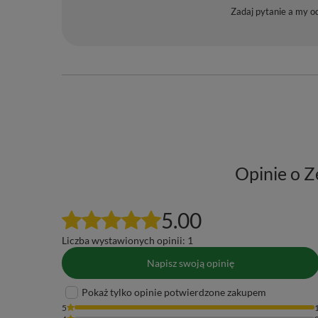
Zadaj pytanie a my o
Opinie o Z
5.00
Liczba wystawionych opinii: 1
Napisz swoją opinię
Pokaż tylko opinie potwierdzone zakupem
5