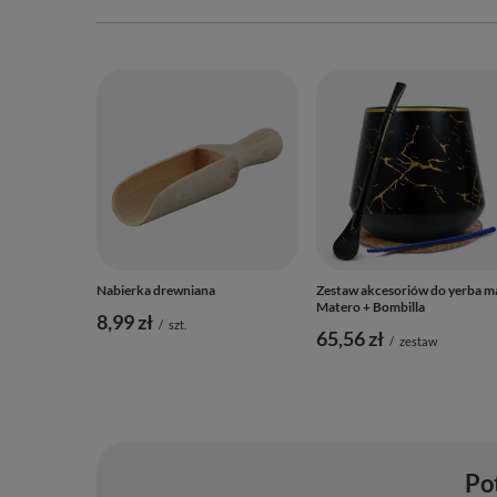
Nabierka drewniana
Zestaw akcesoriów do yerba m
Matero + Bombilla
8,99 zł
/
szt.
65,56 zł
/
zestaw
Po