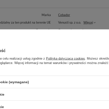
Marka
Cebador
zialny za ten produkt na terenie UE
Venusti sp. z o.o.
Więcej
Gwarancja
Gwarancja sprzedawcy
Zasady bezpieczeństwa
Przed użyciem wyparz bombillę/sło
Przed użyciem wyparz naczynie. Uni
ość
Producent
Venusti sp. z o.o. ul. Tygrysia 6
info@venusti.eu
w celu realizacji usług zgodnie z
Polityką dotyczącą cookies
. Możesz określi
eglądarce. Więcej informacji na temat warunków i prywatności można znaleźć
 towaru w zamówieniu dla rozmiarów
1000
Zobacz również
cookie (wymagane)
kie
kie