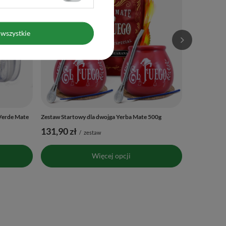
wszystkie
Verde Mate
Zestaw Startowy dla dwojga Yerba Mate 500g
131,90 zł
/
zestaw
Więcej opcji