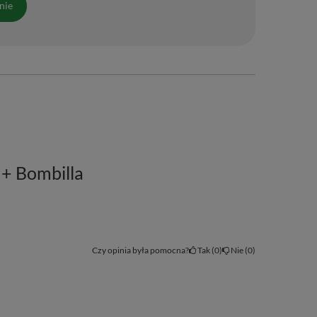
nie
 + Bombilla
Czy opinia była pomocna?
Tak
0
Nie
0