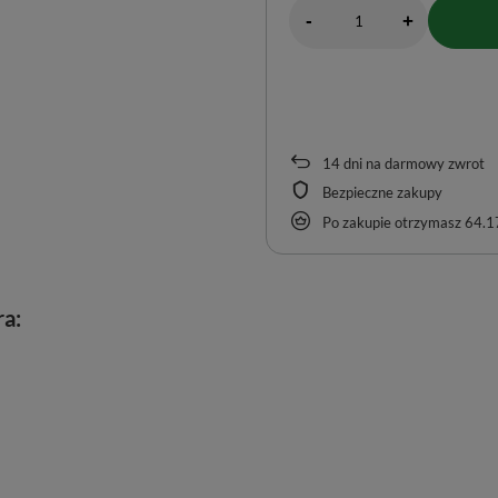
-
+
14
dni na darmowy zwrot
Bezpieczne zakupy
Po zakupie otrzymasz
64.17
a: