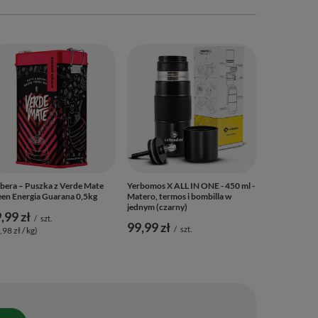
Mary Rose - 
Time - 50 g
14,90 zł
/
(298,00 zł / k
bera – Puszka z Verde Mate
Yerbomos X ALL IN ONE - 450 ml -
en Energia Guarana 0,5kg
Matero, termos i bombilla w
jednym (czarny)
,99 zł
/
szt.
99,99 zł
/
szt.
,98 zł / kg)