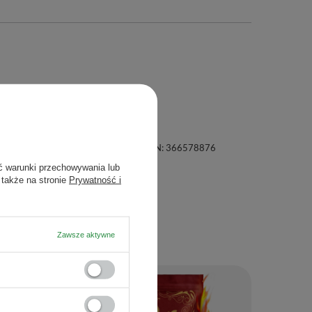
mkę. Unikaj mycia w zmywarce.
kaj mycia w zmywarce.
a, 21-040 Świdnik, NIP: 6121860348 REGON: 366578876
ć warunki przechowywania lub
 także na stronie
Prywatność i
Zawsze aktywne
Zestaw Yerba
141,98 zł