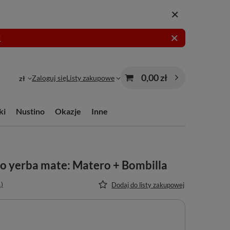
!
0,00 zł
Zaloguj się
Listy zakupowe
zł
ki
Nustino
Okazje
Inne
o yerba mate: Matero + Bombilla
1)
Dodaj do listy zakupowej