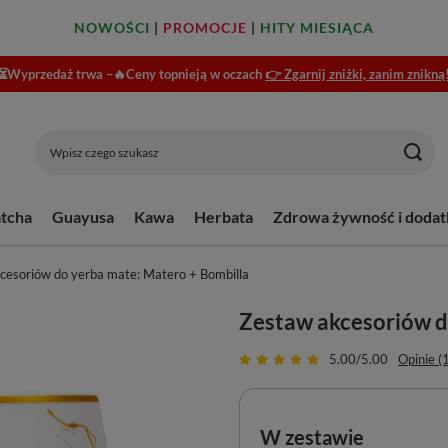
NOWOŚCI
|
PROMOCJE
|
HITY MIESIĄCA
⏳Wyprzedaż trwa –🔥Ceny topnieją w oczach
👉 Zgarnij zniżki, zanim znikną
tcha
Guayusa
Kawa
Herbata
Zdrowa żywność i dodat
cesoriów do yerba mate: Matero + Bombilla
Zestaw akcesoriów d
5.00/5.00
Opinie (
W zestawie