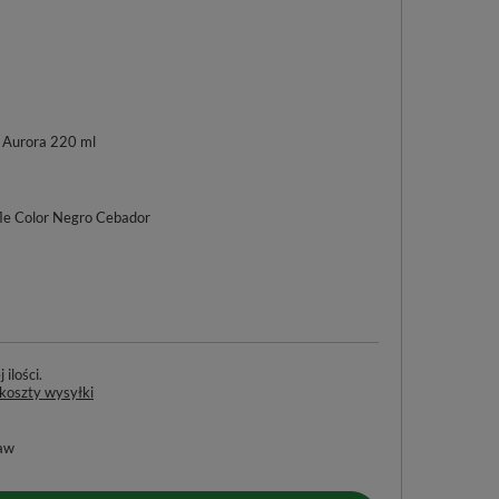
 Aurora 220 ml
fle Color Negro Cebador
ilości
 koszty wysyłki
aw