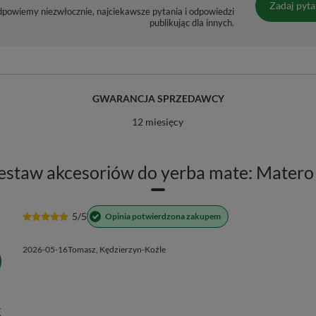
Zadaj pyta
dpowiemy niezwłocznie, najciekawsze pytania i odpowiedzi
publikując dla innych.
GWARANCJA SPRZEDAWCY
12 miesięcy
estaw akcesoriów do yerba mate: Matero
5/5
Opinia potwierdzona zakupem
2026-05-16
Tomasz, Kędzierzyn-Koźle
1