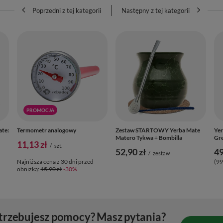
Poprzedni z tej kategorii
Następny z tej kategorii
PROMOCJA
ate:
Termometr analogowy
Zestaw STARTOWY Yerba Mate
Yer
Matero Tykwa + Bombilla
Gre
11,13 zł
/
szt.
52,90 zł
49
/
zestaw
Najniższa cena z 30 dni przed
(99
obniżką:
15,90 zł
-30%
trzebujesz pomocy? Masz pytania?