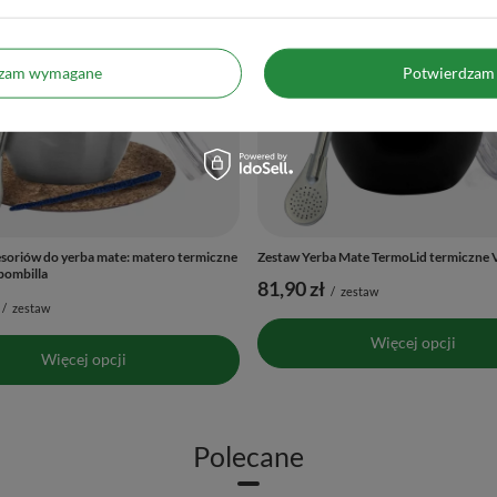
dzam wymagane
Potwierdzam 
soriów do yerba mate: matero termiczne
Zestaw Yerba Mate TermoLid termiczne 
bombilla
81,90 zł
/
zestaw
/
zestaw
Więcej opcji
Więcej opcji
Polecane