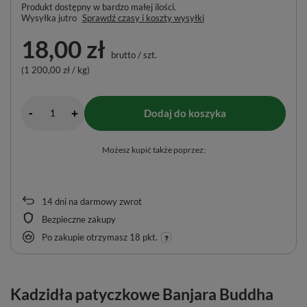
Produkt dostępny w bardzo małej ilości
Wysyłka
jutro
Sprawdź czasy i koszty wysyłki
18,00 zł
brutto
/
szt.
(1 200,00 zł / kg)
-
Dodaj do koszyka
+
Możesz kupić także poprzez:
14
dni na darmowy zwrot
Bezpieczne zakupy
Po zakupie otrzymasz
18 pkt.
Kadzidła patyczkowe Banjara Buddha