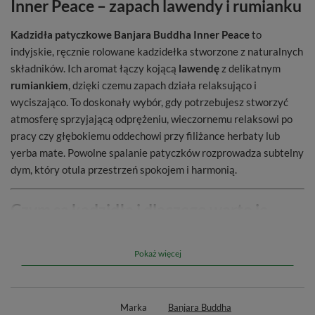
Inner Peace – zapach lawendy i rumianku
Kadzidła patyczkowe Banjara Buddha Inner Peace
to
indyjskie, ręcznie rolowane kadzidełka stworzone z naturalnych
składników. Ich aromat łączy kojącą
lawendę
z delikatnym
rumiankiem
, dzięki czemu zapach działa relaksująco i
wyciszająco. To doskonały wybór, gdy potrzebujesz stworzyć
atmosferę sprzyjającą odprężeniu, wieczornemu relaksowi po
pracy czy głębokiemu oddechowi przy filiżance herbaty lub
yerba mate. Powolne spalanie patyczków rozprowadza subtelny
dym, który otula przestrzeń spokojem i harmonią.
Czym są kadzidła i dlaczego warto je
stosować?
Pokaż więcej
Kadzidła
to nie tylko sposób na odświeżenie powietrza i
nadanie przestrzeni przyjemnego zapachu. Towarzyszą nam od
wieków, łącząc świat ludzki z mistyczną sferą naszej
rzeczywistości. W zależności od kompozycji zapachowej
Marka
Banjara Buddha