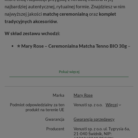
najbardziej autentycznej, rytualnej formie. Znajdziesz w nim
najwyższej jakości
matchę ceremonialną
oraz
komplet
tradycyjnych akcesoriów
.
W skład zestawu wchodzi:
⭐ Mary Rose – Ceremonialna Matcha Tenno BIO 30g
–
najwyższej klasy matcha z Japonii, idealna do ceremonii
cha-no-yu
.
⭐ Zestaw bambusowych akcesoriów
– miotełka
chasen
,
Pokaż więcej
nabierka
chashaku
oraz łyżeczka bambusowa.
⭐ Chashaku-oki
– elegancka, ceramniczna podstawka
Marka
Mary Rose
pod bambusową nabierkę do matchy.
Podmiot odpowiedzialny za ten
Venusti sp. z o.o.
Więcej
produkt na terenie UE
Zestaw doskonały na prezent, do rozpoczęcia nauki ceremonii
herbacianej lub jako elegancki dodatek dla wszystkich, którzy
Gwarancja
Gwarancja sprzedawcy
pragną zanurzyć się w japońskim rytuale spokoju i harmonii.
Producent
Venusti sp. z o.o. ul. Tygrysia 6a,
21-040 Świdnik, NIP: