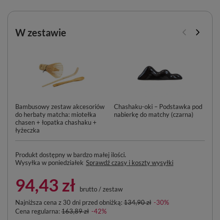
W zestawie
Bambusowy zestaw akcesoriów
Chashaku-oki – Podstawka pod
Ma
do herbaty matcha: miotełka
nabierkę do matchy (czarna)
Zi
chasen + łopatka chashaku +
Ce
łyżeczka
Produkt dostępny w bardzo małej ilości
Wysyłka
w poniedziałek
Sprawdź czasy i koszty wysyłki
94,43 zł
brutto
/
zestaw
Najniższa cena z 30 dni przed obniżką:
134,90 zł
-30%
Cena regularna:
163,89 zł
-42%