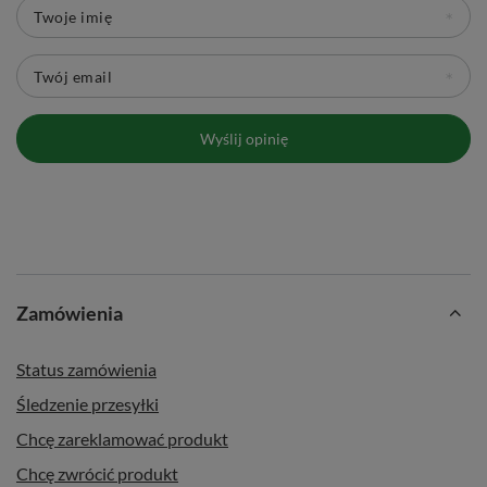
Nabierka chashaku
– tradycyjna łyżeczka do
Twoje imię
odmierzania proszku.
Łyżeczka bambusowa
– dodatkowe akcesorium do
Twój email
nakładania i mieszania.
Chashaku-oki
– elegancka podstawka pod
Wyślij opinię
nabierkę.
🌎 Kraj pochodzenia matchy:
Japonia;
region
: Miyazaki
🏭 Wyprodukowano dla:
Venusti Sp. z o.o.
🗓️ Najlepiej spożyć przed:
Data ważności i numer partii
podane na opakowaniu.
Zamówienia
Status zamówienia
Śledzenie przesyłki
Chcę zareklamować produkt
Chcę zwrócić produkt