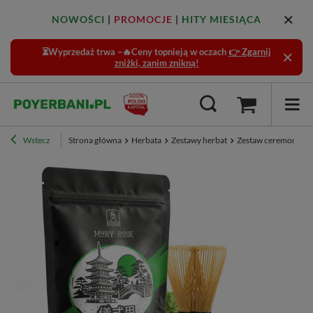
NOWOŚCI
|
PROMOCJE
|
HITY MIESIĄCA
⏳Wyprzedaż trwa –🔥Ceny topnieją w oczach
👉 Zgarnij
zniżki, zanim znikną!
Wstecz
Strona główna
Herbata
Zestawy herbat
Zestaw ceremonialny