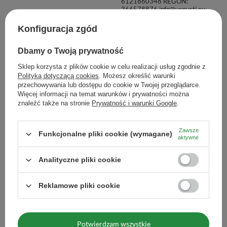
6121860348 REGON:
366578876 info@venusti.eu
Informacje dodatkowe
Produkt ekologiczny. Certyfikat
Konfiguracja zgód
organiczności: PL-EKO-02
(Rolnictwo spoza UE).
Dbamy o Twoją prywatność
Sposób przygotowania
Wsyp łyżeczkę produktu do
naczynia, zalej gorącą wodą lub
Sklep korzysta z plików cookie w celu realizacji usług zgodnie z
mlekiem, a następnie energicznie
Polityką dotyczącą cookies
. Możesz określić warunki
"ubij" przy użyciu bambusowej
przechowywania lub dostępu do cookie w Twojej przeglądarce.
miotełki, widelczyka lub
Więcej informacji na temat warunków i prywatności można
spieniacza.
znaleźć także na stronie
Prywatność i warunki Google
.
Sposób przechowywania
Przechowywać w suchym,
zaciemnionym i chłodnym
miejscu. Chronić przed wilgocią.
Zawsze
Funkcjonalne pliki cookie (wymagane)
aktywne
Zobacz również
Analityczne pliki cookie
Reklamowe pliki cookie
Zestaw do parzenia he
197,99 zł
/
zestaw
Mary Rose – ceremonialna herbata
Potwierdzam wszystkie