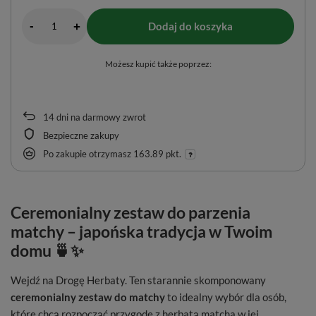
-
Dodaj do koszyka
+
Możesz kupić także poprzez:
14
dni na darmowy zwrot
Bezpieczne zakupy
Po zakupie otrzymasz
163.89 pkt.
Ceremonialny zestaw do parzenia
matchy – japońska tradycja w Twoim
domu 🍵✨
Wejdź na Drogę Herbaty. Ten starannie skomponowany
ceremonialny zestaw do matchy
to idealny wybór dla osób,
które chcą rozpocząć przygodę z herbatą matcha w jej