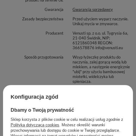
Gwarancja
Gwarancja sprzedawcy
Zasady bezpieczeństwa
Przed użyciem wyparz naczynie.
Unikaj mycia w zmywarce.
Producent
Venusti sp. z o.o. ul. Tygrysia 6a,
21-040 Świdnik, NIP:
6121860348 REGON:
366578876 info@venusti.eu
Sposób przygotowania
Wsyp łyżeczkę produktu do
naczynia, zalej gorącą wodą lub
mlekiem, a następnie energicznie
"ubij" przy użyciu bambusowej
miotełki, widelczyka lub
spieniacza.
Sposób przechowywania
Przechowywać w suchym,
zaciemnionym i chłodnym
Konfiguracja zgód
miejscu. Chronić przed wilgocią.
Dbamy o Twoją prywatność
Zobacz również
Sklep korzysta z plików cookie w celu realizacji usług zgodnie z
Polityką dotyczącą cookies
. Możesz określić warunki
przechowywania lub dostępu do cookie w Twojej przeglądarce.
Więcej informacji na temat warunków i prywatności można