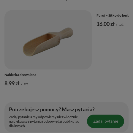
Furui – Sitko do herba
16,00 zł
/
szt.
Nabierka drewniana
8,99 zł
/
szt.
Potrzebujesz pomocy? Masz pytania?
Zadaj pytanie a my odpowiemy niezwłocznie,
Zadaj pytanie
najciekawsze pytania i odpowiedzi publikując
dla innych.