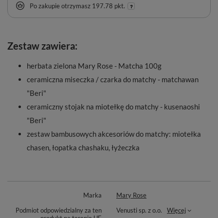
Po zakupie otrzymasz
197.78 pkt.
Zestaw zawiera:
herbata zielona Mary Rose - Matcha 100g
ceramiczna miseczka / czarka do matchy - matchawan
"Beri"
ceramiczny stojak na miotełkę do matchy - kusenaoshi
"Beri"
zestaw bambusowych akcesoriów do matchy: miotełka
chasen, łopatka chashaku, łyżeczka
Marka
Mary Rose
Podmiot odpowiedzialny za ten
Venusti sp. z o.o.
Więcej
produkt na terenie UE