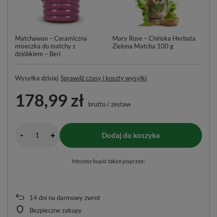
Matchawan – Ceramiczna
Mary Rose – Chińska Herbata
Ku
miseczka do matchy z
Zielona Matcha 100 g
po
dzióbkiem – Beri
Wysyłka
dzisiaj
Sprawdź czasy i koszty wysyłki
178,99 zł
brutto
/
zestaw
-
Dodaj do koszyka
+
Możesz kupić także poprzez:
14
dni na darmowy zwrot
Bezpieczne zakupy