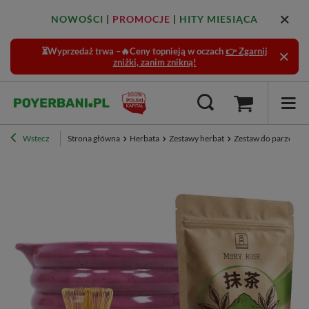
NOWOŚCI
|
PROMOCJE
|
HITY MIESIĄCA
⏳Wyprzedaż trwa –🔥Ceny topnieją w oczach
👉 Zgarnij
zniżki, zanim znikną!
Wstecz
Strona główna
Herbata
Zestawy herbat
Zestaw do parzenia 