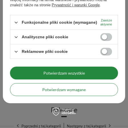
Zestaw prezentowy: akc
znaleźć także na stronie
Prywatność i warunki Google
.
matcha
160,99 zł
/
zestaw
Zawsze
Funkcjonalne pliki cookie (wymagane)
aktywne
Wi
Analityczne pliki cookie
Reklamowe pliki cookie
Zestaw prezentowy: japońska matcha premium +
matchawan + bambusowe akcesoria
203,99 zł
/
zestaw
Potwierdzam wszystkie
Więcej opcji
Potwierdzam wymagane
Polecane
Poprzedni z tej kategorii
Następny z tej kategorii