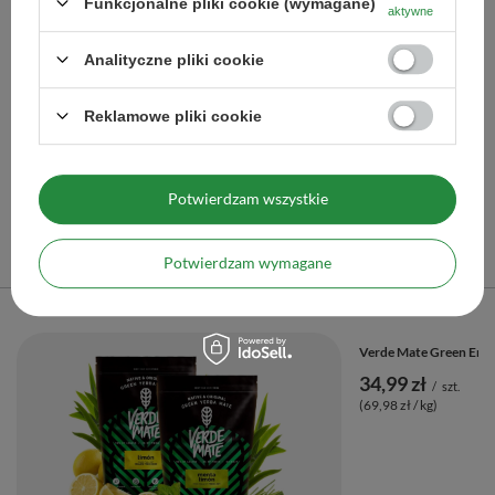
Funkcjonalne pliki cookie (wymagane)
aktywne
Zestaw Akcesoriów do Yerba Mate: 2x Matero + 2x
Bombilla
Analityczne pliki cookie
99,90 zł
/
szt.
Reklamowe pliki cookie
Więcej opcji
Potwierdzam wszystkie
Polecane
Potwierdzam wymagane
Poprzedni z tej kategorii
Następny z tej kategorii
Verde Mate Green Ener
34,99 zł
/
szt.
(69,98 zł / kg)