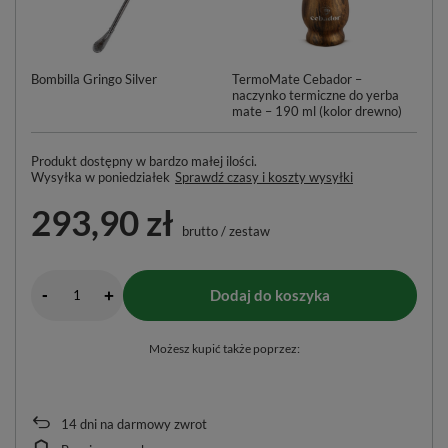
Bombilla Gringo Silver
TermoMate Cebador –
Bu
naczynko termiczne do yerba
ml
mate – 190 ml (kolor drewno)
Produkt dostępny w bardzo małej ilości
Wysyłka
w poniedziałek
Sprawdź czasy i koszty wysyłki
293,90 zł
brutto
/
zestaw
-
Dodaj do koszyka
+
Możesz kupić także poprzez:
14
dni na darmowy zwrot