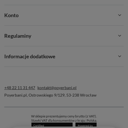
Konto
Regulaminy
Informacje dodatkowe
+48 22 11 31 447
kontakt@poyerbani.pl
Poyerbani.pl
,
Ostrowskiego 9/129
,
53-238
Wrocław
W sklepie prezentujemy ceny brutto (z VAT).
Stawki VAT dla konsumentów z kraju:
Polska
.