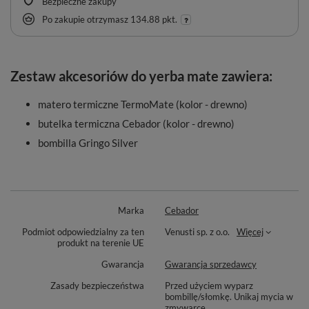
Bezpieczne zakupy
Po zakupie otrzymasz
134.88 pkt.
Zestaw akcesoriów do yerba mate zawiera:
matero termiczne TermoMate (kolor - drewno)
butelka termiczna Cebador (kolor - drewno)
bombilla Gringo Silver
Marka
Cebador
Podmiot odpowiedzialny za ten
Venusti sp. z o.o.
Więcej
produkt na terenie UE
Gwarancja
Gwarancja sprzedawcy
Zasady bezpieczeństwa
Przed użyciem wyparz
bombillę/słomkę. Unikaj mycia w
zmywarce.