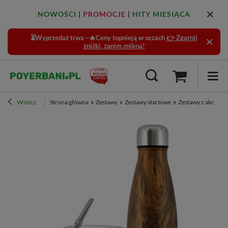
NOWOŚCI
|
PROMOCJE
|
HITY MIESIĄCA
⏳Wyprzedaż trwa –🔥Ceny topnieją w oczach
👉 Zgarnij
zniżki, zanim znikną!
Wstecz
Strona główna
Zestawy
Zestawy startowe
Zestawy z akcesor