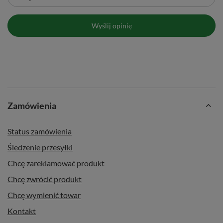
Wyślij opinię
Zalety YerbaGo ⭐🚀
Zamówienia
✅
3w1:
termos, nowoczesna tykwa i bombilla w jednej
eleganckiej formie
Status zamówienia
✅
Duża pojemność:
aż 1,3 litra – idealnie do długich
Śledzenie przesyłki
wypraw i całodziennych aktywności
Chcę zareklamować produkt
✅
Korek z funkcją schowka:
możliwość wsypania i
Chcę zwrócić produkt
przechowywania suszu
Chcę wymienić towar
✅
Izolacja próżniowa:
technologia double wall zapewnia
utrzymanie temperatury przez nawet 6-12 godzin
Kontakt