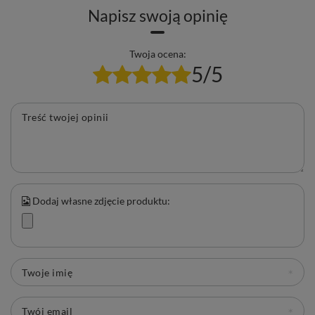
🧂
Korek z funkcją schowka na susz
– korek
Napisz swoją opinię
zaprojektowany tak, by można było nie tylko komfortowo
nalewać wodę, ale również zabrać ze sobą porcję yerby –
Twoja ocena:
wszystko bez dodatkowych pojemników!
5/5
YerbaGo
to nowoczesna reinterpretacja klasycznego rytuału –
w wersji dla tych, którzy lubią łączyć tradycję z estetyką. 🙌
Treść twojej opinii
Dodaj własne zdjęcie produktu:
Twoje imię
Twój email