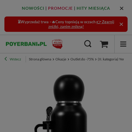
NOWOŚCI
|
PROMOCJE
|
HITY MIESIĄCA
⏳Wyprzedaż trwa –🔥Ceny topnieją w oczach
👉 Zgarnij
zniżki, zanim znikną!
Wstecz
Strona główna
Okazje
Outlet do -75%
(II. kategoria) YerbaG