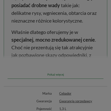
posiadać drobne wady
takie jak:
delikatne rysy, wgniecenia, obtarcia oraz
nieznaczne różnice kolorystyczne.
Właśnie dlatego oferujemy je w
specjalnej, mocno zredukowanej cenie
.
Choć nie prezentują się tak atrakcyjnie
jak pozbawione skazy odpowiedniki, z
pewnością zadowolą wielu Kupujących i
posłużą im jeszcze przez długie lata.
Pokaż więcej
Marka
Cebador
YerbaGo – termos, tykwa i bombilla w
Gwarancja
Gwarancja sprzedawcy
jednym! 🧉
Pojemność
1,3 L