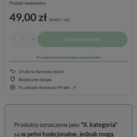
Produkt niedostępny
49,00 zł
brutto
/
szt.
-
Dodaj do koszyka
+
Powiadom mnie o dostępności produktu
14
dni na darmowy zwrot
Bezpieczne zakupy
Po zakupie otrzymasz
49 pkt.
Produkty oznaczone jako
"II. kategoria"
są
w pełni funkcjonalne, jednak mogą