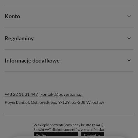
✅
Łatwe czyszczenie:
wszystkie elementy można łatwo
rozłożyć i umyć
Konto
✅
Poręczny uchwyt:
do noszenia i przypięcia bombilli
Z
YerbaGo
nie tylko dbasz o wygodę – ale też o styl! To sprzęt,
który nadąża za Twoim tempem życia – wygląda świetnie i
Regulaminy
działa jeszcze lepiej – od biura po leśne szlaki! 🌿🌎
Informacje dodatkowe
+48 22 11 31 447
kontakt@poyerbani.pl
Poyerbani.pl
,
Ostrowskiego 9/129
,
53-238
Wrocław
W sklepie prezentujemy ceny brutto (z VAT).
Stawki VAT dla konsumentów z kraju:
Polska
.