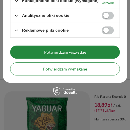
Funkcjonalne pliki cookie (wymagane)
aktywne
(II. kategoria) Chashaku-oki – Podstawka pod nabierkę
Analityczne pliki cookie
do matchy (czarna)
8,90 zł
/
szt.
Reklamowe pliki cookie
Ilość produktów
Potwierdzam wszystkie
Polecane
Potwierdzam wymagane
Poprzedni z tej kategorii
Następny z tej kategorii
PROMOCJA
Rio Parana Energia 0,5
YerbaGo pod lupą – detale, które robią
18,89 zł
/
szt.
różnicę! 🔍
(37,78 zł / kg)
Najniższa cena z 30 dni
YerbaGo
podobnie jak popularny w naszym sklepie
Yerbomos
,