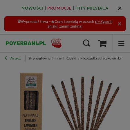
NOWOŚCI
|
PROMOCJE
|
HITY MIESIĄCA
⏳Wyprzedaż trwa –🔥Ceny topnieją w oczach
👉 Zgarnij
zniżki, zanim znikną!
Wstecz
Strona główna
Inne
Kadzidła
Kadzidła patyczkowe Namaste 