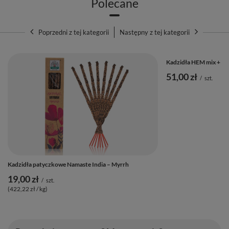
Polecane
Dodatkowe informacje:
Wyprodukowano w:
Indiach
Poprzedni z tej kategorii
Następny z tej kategorii
Zawartość opakowania:
8 kadzidełek o długości około 20,5 cm
Kadzidła HEM mix + d
Wymiary opakowania:
23 × 4,5 × 2 cm
51,00 zł
/
szt.
Sposób wykonania:
ręcznie zwijane kadzidła z naturalnych
składników
Kadzidła patyczkowe Namaste India – Myrrh
19,00 zł
/
szt.
(422,22 zł / kg)