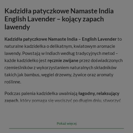
Kadzidła patyczkowe Namaste India
English Lavender – kojący zapach
lawendy
Kadzidła patyczkowe Namaste India – English Lavender
to
naturalne kadzidełka o delikatnym, kwiatowym aromacie
lawendy. Powstają w Indiach według tradycyjnych metod –
każde kadzidełko jest
ręcznie zwijane
przez doświadczonych
rzemieślników z wykorzystaniem naturalnych składników
takich jak bambus, węgiel drzewny, żywice oraz aromaty
roślinne.
Podczas palenia kadzidełka uwalniają
łagodny, relaksujący
zapach
, który pomaga się wyciszyć po długim dniu, stworzyć
przyjemną atmosferę w domu lub wprowadzić nastrój
sprzyjający koncentracji. Lawenda od wieków kojarzona jest ze
spokojem i harmonią, dlatego aromat tych kadzideł doskonale
Pokaż więcej
sprawdzi się podczas wieczornego odpoczynku, czytania książki,