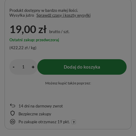
Produkt dostępny w bardzo małej ilości
Wysyłka
jutro
Sprawdź czasy i koszty wysyłki
19,00 zł
brutto
/
szt.
Ostatni zakup: przedwczoraj
(422,22 zł / kg)
-
Dodaj do koszyka
+
Możesz kupić także poprzez:
14
dni na darmowy zwrot
Bezpieczne zakupy
Po zakupie otrzymasz
19 pkt.