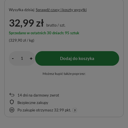
Wysyłka
dzisiaj
Sprawdź czasy i koszty wysyłki
32,99 zł
brutto
/
szt.
Sprzedano w ostatnich 30 dniach: 95 sztuk
(329,90 zł / kg)
-
Dodaj do koszyka
+
Możesz kupić także poprzez:
14
dni na darmowy zwrot
Bezpieczne zakupy
Po zakupie otrzymasz
32.99 pkt.