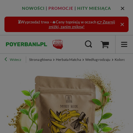
NOWOŚCI
|
PROMOCJE
|
HITY MIESIĄCA
⏳Wyprzedaż trwa –🔥Ceny topnieją w oczach
👉 Zgarnij
zniżki, zanim znikną!
Wstecz
Strona główna
Herbata Matcha
Według rodzaju
Kolorowa