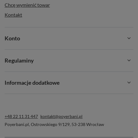
Chcę wymienić towar
Kontakt
Konto
Regulaminy
Informacje dodatkowe
+48 22 11 31 447
kontakt@poyerbani.pl
Poyerbani.pl
,
Ostrowskiego 9/129
,
53-238
Wrocław
Przepis na zjawiskowe Mango Matcha
Latte z owocową chmurką 🍹