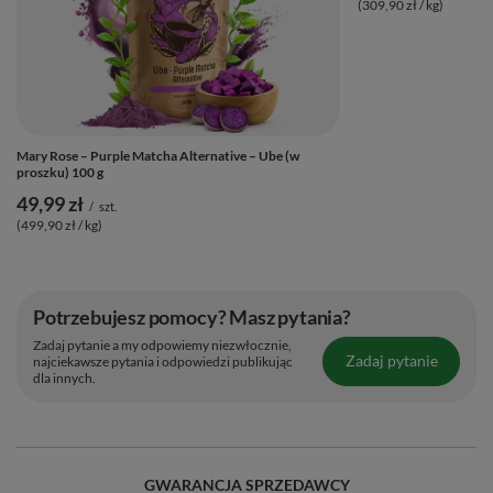
(309,90 zł / kg)
tradycyjne suszenie w wysokich temperaturach.
To doskonała, w
100% bezkofeinowa alternatywa
dla osób,
które chcą cieszyć się uspokajającym rytuałem
przygotowywania matchy i tworzyć piękne, wielokolorowe
napoje i latte, ale unikają pobudzenia lub po prostu mają ochotę
Mary Rose – Purple Matcha Alternative – Ube (w
na soczyście owocowe wrażenia smakowe. ✨
proszku) 100 g
49,99 zł
/
szt.
(499,90 zł / kg)
Potrzebujesz pomocy? Masz pytania?
Zadaj pytanie a my odpowiemy niezwłocznie,
Zadaj pytanie
najciekawsze pytania i odpowiedzi publikując
dla innych.
GWARANCJA SPRZEDAWCY