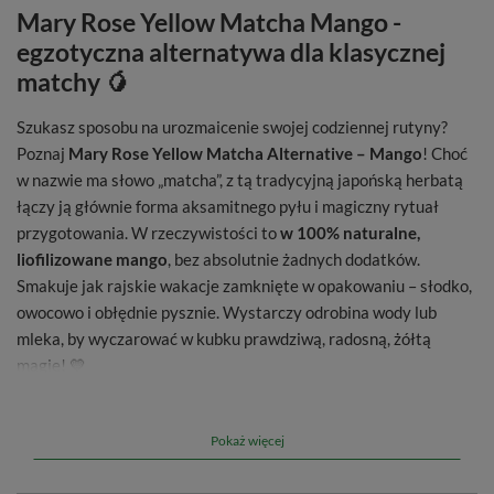
Mary Rose Yellow Matcha Mango -
egzotyczna alternatywa dla klasycznej
matchy 🥭
Szukasz sposobu na urozmaicenie swojej codziennej rutyny?
Poznaj
Mary Rose Yellow Matcha Alternative – Mango
! Choć
w nazwie ma słowo „matcha”, z tą tradycyjną japońską herbatą
łączy ją głównie forma aksamitnego pyłu i magiczny rytuał
przygotowania. W rzeczywistości to
w 100% naturalne,
liofilizowane mango
, bez absolutnie żadnych dodatków.
Smakuje jak rajskie wakacje zamknięte w opakowaniu – słodko,
owocowo i obłędnie pysznie. Wystarczy odrobina wody lub
mleka, by wyczarować w kubku prawdziwą, radosną, żółtą
magię! 💛
🥭
100% natury:
czyste, liofilizowane mango w proszku,
bez sztucznych barwników i konserwantów.
Pokaż więcej
☀️
Obłędny kolor:
napój przybiera piękny, intensywnie