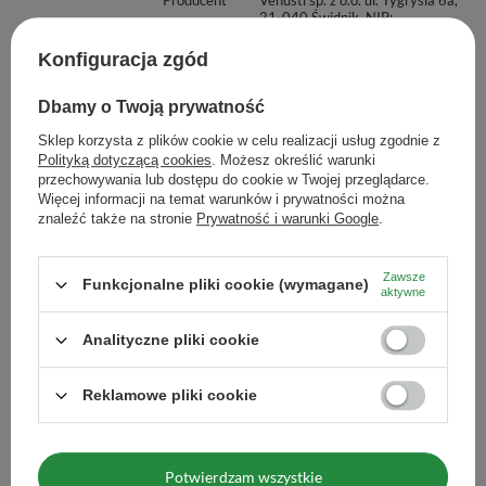
21-040 Świdnik, NIP:
6121860348 REGON:
366578876 info@venusti.eu
Konfiguracja zgód
Sposób przygotowania
Wsyp łyżeczkę produktu do
naczynia, zalej gorącą wodą lub
Dbamy o Twoją prywatność
mlekiem, a następnie energicznie
"ubij" przy użyciu bambusowej
Sklep korzysta z plików cookie w celu realizacji usług zgodnie z
miotełki, widelczyka lub
Polityką dotyczącą cookies
. Możesz określić warunki
spieniacza.
przechowywania lub dostępu do cookie w Twojej przeglądarce.
Więcej informacji na temat warunków i prywatności można
Maksymalna ilość towaru w
1000
znaleźć także na stronie
Prywatność i warunki Google
.
zamówieniu dla rozmiarów
Zawsze
Zobacz również
Funkcjonalne pliki cookie (wymagane)
aktywne
Analityczne pliki cookie
Mary Rose – Purple Mat
proszku) 50 g
Reklamowe pliki cookie
25,99 zł
/
szt.
(519,80 zł / kg)
Potwierdzam wszystkie
Ilość produktów