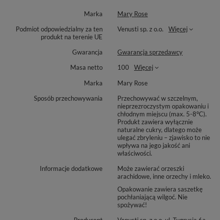
żółty, słoneczny odcień, od którego nie można oderwać
Marka
Mary Rose
wzroku.
Podmiot odpowiedzialny za ten
Venusti sp. z o.o.
Więcej
🚫
Brak kofeiny:
idealny, relaksujący wybór na każdą porę
produkt na terenie UE
dnia, doskonały również dla dzieci.
Gwarancja
Gwarancja sprzedawcy
📸
Instagramowy hit:
Twoje kulinarne kreacje będą
Masa netto
100
Więcej
wyglądać tak dobrze, że przed zjedzeniem po prostu
Marka
Mary Rose
trzeba będzie zrobić im zdjęcie!
Sposób przechowywania
Przechowywać w szczelnym,
Sproszkowane mango to nie tylko baza pod przepyszny napój na
nieprzezroczystym opakowaniu i
chłodnym miejscu (max. 5-8°C).
ciepło czy zimno. To prawdziwy as w rękawie w Twojej kuchni!
Produkt zawiera wyłącznie
Użyj go jako
naturalnego barwnika spożywczego
naturalne cukry, dlatego może
, aby
ulegać zbryleniu – zjawisko to nie
podkręcić wygląd i smak swoich deserów. Świetnie sprawdzi się
wpływa na jego jakość ani
jako egzotyczny dodatek do porannej owsianki, kolorowego
właściwości.
smoothie bowl czy śmietankowego kremu na tort. Z
Yellow
Informacje dodatkowe
Może zawierać orzeszki
arachidowe, inne orzechy i mleko.
Matcha Mango
z łatwością stworzysz obłędnie żółte,
estetyczne latte, które zrobi absolutną furorę na Twoich social
Opakowanie zawiera saszetkę
pochłaniającą wilgoć. Nie
mediach!
spożywać!
Producent
Venusti sp. z o.o. ul. Tygrysia 6a,