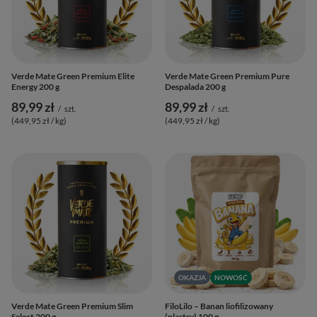
Verde Mate Green Premium Elite
Verde Mate Green Premium Pure
Energy 200 g
Despalada 200 g
89,99 zł
89,99 zł
/
szt.
/
szt.
(449,95 zł / kg
)
(449,95 zł / kg
)
OKAZJA
NOWOŚĆ
Verde Mate Green Premium Slim
FiloLilo – Banan liofilizowany
Select 200 g
(plastry) 100 g