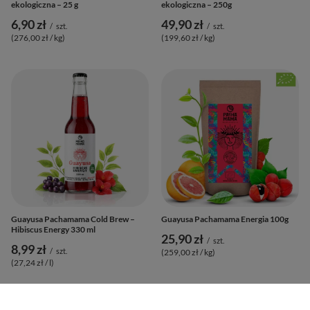
ekologiczna – 25 g
ekologiczna – 250g
6,90 zł
49,90 zł
/
szt.
/
szt.
(276,00 zł / kg
)
(199,60 zł / kg
)
Guayusa Pachamama Cold Brew –
Guayusa Pachamama Energia 100g
Hibiscus Energy 330 ml
25,90 zł
/
szt.
8,99 zł
/
szt.
(259,00 zł / kg
)
(27,24 zł / l
)