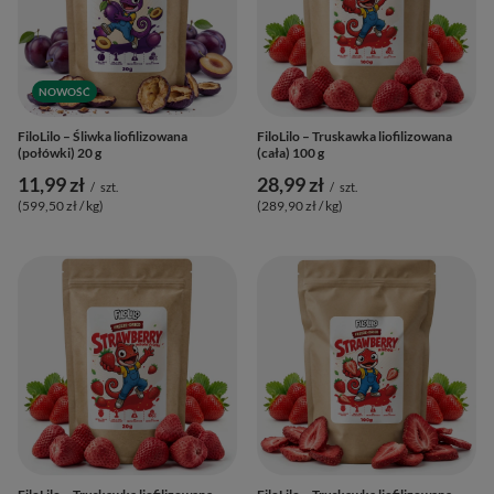
NOWOŚĆ
FiloLilo – Śliwka liofilizowana
FiloLilo – Truskawka liofilizowana
(połówki) 20 g
(cała) 100 g
11,99 zł
28,99 zł
/
szt.
/
szt.
(599,50 zł / kg
)
(289,90 zł / kg
)