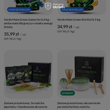
NASZ BESTSELLER
NASZ BESTSELLER
Verde Mate Green Game On 0,4 kg –
Verde Mate Green Kivi Kivi 0,5 kg
yerba mate dla graczy o smaku energy
34,99 zł
drinka
/
szt.
(69,98 zł / kg
)
35,99 zł
/
szt.
(89,98 zł / kg
)
NOWOŚĆ
Zestaw prezentowy: 3x matcha
Zestaw prezentowy: akcesoria do
japońska + bambusowe akcesoria
parzenia herbaty matcha