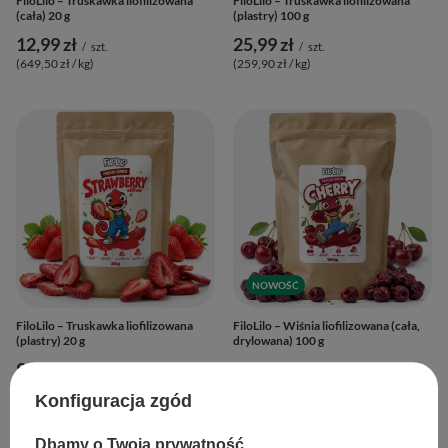
FiloLilo – Truskawka liofilizowana
FiloLilo – Truskawka liofilizowana
(cała) 20 g
(plastry) 100 g
12,99 zł
25,99 zł
/
szt.
/
szt.
(649,50 zł / kg
)
(259,90 zł / kg
)
NOWOŚĆ
FiloLilo – Truskawka liofilizowana
FiloLilo – Wiśnia liofilizowana (cała,
(plastry) 20 g
drylowana) 100 g
9,99 zł
27,99 zł
/
szt.
/
szt.
(499,50 zł / kg
)
(279,90 zł / kg
)
Konfiguracja zgód
Dbamy o Twoją prywatność