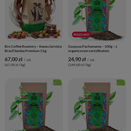
POLECANY
Bro Coffee Roastery – Kawa ziarnista
Guayusa Pachamama – 100g – z
Brazil Samba Premium 1 kg
organicznym certyfikatem
67,00 zł
24,90 zł
/
szt.
/
szt.
(67,00 zł / kg
)
(249,00 zł / kg
)