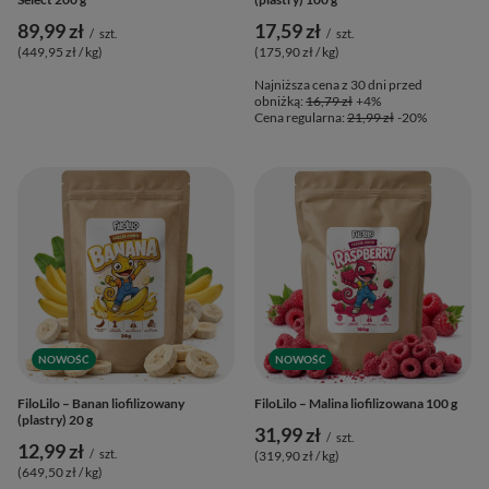
89,99 zł
17,59 zł
/
szt.
/
szt.
(449,95 zł / kg
)
(175,90 zł / kg
)
Najniższa cena z 30 dni przed
obniżką:
16,79 zł
+4%
Cena regularna:
21,99 zł
-20%
NOWOŚĆ
NOWOŚĆ
FiloLilo – Banan liofilizowany
FiloLilo – Malina liofilizowana 100 g
(plastry) 20 g
31,99 zł
/
szt.
12,99 zł
/
szt.
(319,90 zł / kg
)
(649,50 zł / kg
)