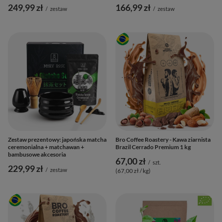
249,99 zł
166,99 zł
/
zestaw
/
zestaw
Zestaw prezentowy: japońska matcha
Bro Coffee Roastery - Kawa ziarnista
ceremonialna + matchawan +
Brazil Cerrado Premium 1 kg
bambusowe akcesoria
67,00 zł
/
szt.
229,99 zł
/
zestaw
(67,00 zł / kg
)