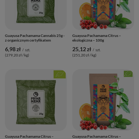
Guayusa Pachamama Cannabis 25g -
Guayusa Pachamama Citrus –
z organicznym certyfikatem
ekologiczna – 100g
6,98 zł
25,12 zł
/
szt.
/
szt.
(279,20 zł / kg
)
(251,20 zł / kg
)
Guayusa Pachamama Citrus –
Guayusa Pachamama Citrus –