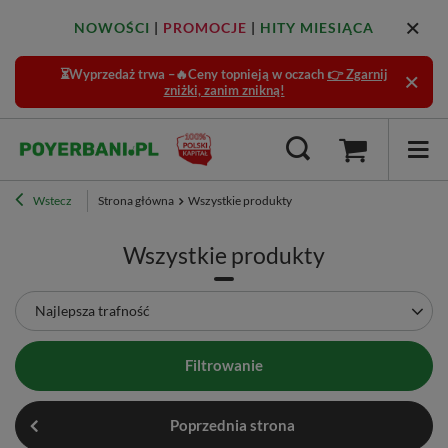
NOWOŚCI
|
PROMOCJE
|
HITY MIESIĄCA
⏳Wyprzedaż trwa –🔥Ceny topnieją w oczach
👉 Zgarnij
zniżki, zanim znikną!
Wstecz
Strona główna
Wszystkie produkty
Wszystkie produkty
Zmień sortowanie
Najlepsza trafność
Filtrowanie
Poprzednia strona