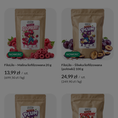
NOWOŚĆ
NOWOŚĆ
FiloLilo – Malina liofilizowana 20 g
FiloLilo – Śliwka liofilizowana
(połówki) 100 g
13,99 zł
/
szt.
24,99 zł
/
szt.
(699,50 zł / kg
)
(249,90 zł / kg
)