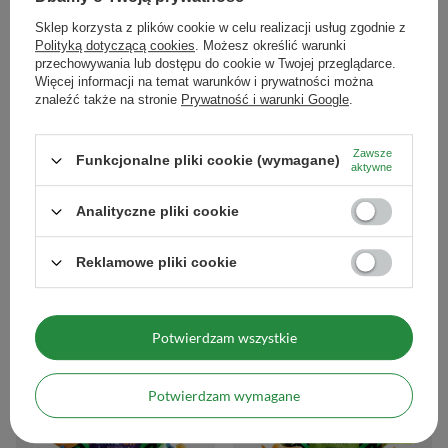
Sklep korzysta z plików cookie w celu realizacji usług zgodnie z
Polityką dotyczącą cookies
. Możesz określić warunki
przechowywania lub dostępu do cookie w Twojej przeglądarce.
Więcej informacji na temat warunków i prywatności można
znaleźć także na stronie
Prywatność i warunki Google
.
Zawsze
Funkcjonalne pliki cookie (wymagane)
aktywne
FiloLilo – Wiśnia liofilizowana (cała,
Rio Parana Naranja 0,5 kg
Analityczne pliki cookie
drylowana) 20 g
26,99 zł
/
szt.
12,99 zł
/
szt.
(53,98 zł / kg
)
Reklamowe pliki cookie
(649,50 zł / kg
)
Potwierdzam wszystkie
Potwierdzam wymagane