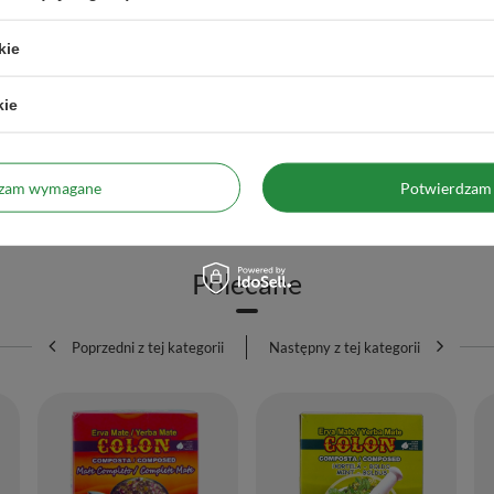
tional Elaborada con Palo 1kg
Colon Compuesta con Stevia 0,5kg
kie
27,99 zł
/
szt.
/
szt.
g)
(55,98 zł / kg)
kie
na z 30 dni przed obniżką:
33,00 zł
-4%
Do koszyka
rna:
44,90 zł
-30%
Ilość produktów
dzam wymagane
Potwierdzam 
Do koszyka
produktów
Polecane
Poprzedni z tej kategorii
Następny z tej kategorii