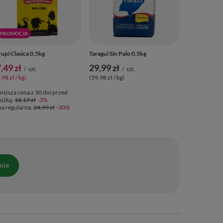
PROMOCJA
upi Clasica 0,5kg
Taragui Sin Palo 0,5kg
,49 zł
29,99 zł
/
szt.
/
szt.
,98 zł / kg)
(59,98 zł / kg)
niższa cena z 30 dni przed
iżką:
18,19 zł
-3%
a regularna:
24,99 zł
-30%
nie