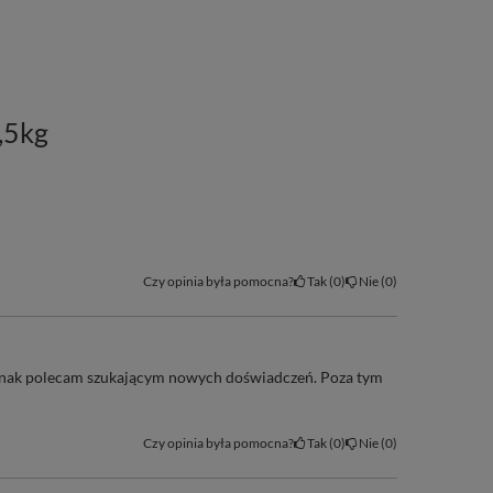
,5kg
Czy opinia była pomocna?
Tak
0
Nie
0
ednak polecam szukającym nowych doświadczeń. Poza tym
Czy opinia była pomocna?
Tak
0
Nie
0