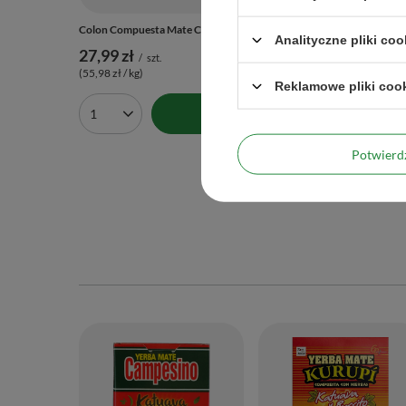
Colon Compuesta Mate Completo 0,5kg
Colon Tradi
Analityczne pliki coo
27,99 zł
31,43 zł
/
szt.
(55,98 zł / kg)
(31,43 zł / k
Reklamowe pliki coo
Najniższa ce
Do koszyka
Cena regula
Ilość produktów
Potwier
Ilość 