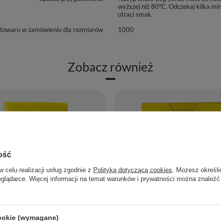
wyższej niż 80°C. Odczekaj kilka mi
utraci smak.
 towaru w zamówieniu dla rozmiarów
1000
Zobacz również
ość
w celu realizacji usług zgodnie z
Polityką dotyczącą cookies
. Możesz określi
eglądarce. Więcej informacji na temat warunków i prywatności można znaleźć
cookie (wymagane)
JA