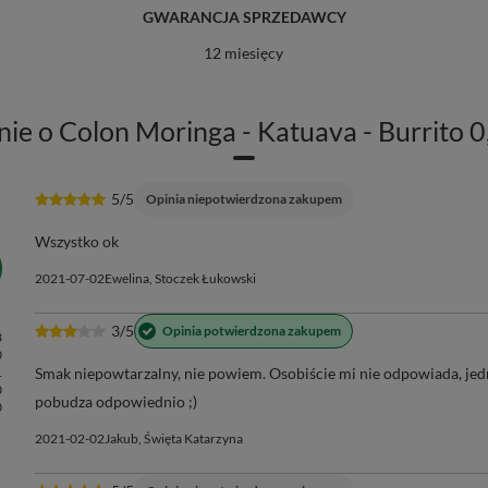
GWARANCJA SPRZEDAWCY
12 miesięcy
nie o Colon Moringa - Katuava - Burrito 0
5/5
Opinia niepotwierdzona zakupem
Wszystko ok
2021-07-02
Ewelina, Stoczek Łukowski
3/5
Opinia potwierdzona zakupem
3
0
1
Smak niepowtarzalny, nie powiem. Osobiście mi nie odpowiada, j
0
pobudza odpowiednio ;)
0
2021-02-02
Jakub, Święta Katarzyna