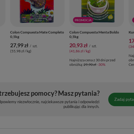
PROMOCJA
Colon Compuesta Mate Completo
Colon Compuesta Menta Boldo
Kur
0,5kg
0,5kg
17
27,99 zł
20,93 zł
/
szt.
/
szt.
(34
(55,98 zł / kg)
(41,86 zł / kg)
Naj
Najniższa cena z 30 dni przed
obn
obniżką:
29,90 zł
-30%
Cen
trzebujesz pomocy? Masz pytania?
Zadaj pyta
dpowiemy niezwłocznie, najciekawsze pytania i odpowiedzi
publikując dla innych.