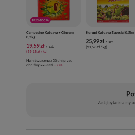
PROMOCJA
Campesino Katuava + Ginseng
Kurupi Katuava Especial 0,5kg
0,5kg
25,99 zł
/
szt.
19,59 zł
/
szt.
(51,98 zł / kg)
(39,18 zł / kg)
Najniższa cena z 30 dni przed
obniżką:
27,99 zł
-30%
Po
Zadaj pytanie a my o