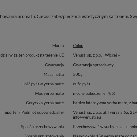
chowania aromatu. Całość zabezpieczona estetycznym kartonem. Świe
Marka
Colon
zialny za ten produkt na terenie UE
Venusti sp. z o.o.
Więcej
Gwarancja
Gwarancja sprzedawcy
Masa netto
500g
Ilość pyłu w yerba mate
dużo pyłu
Moc yerba mate
mocne pobudzenie (4/5)
Goryczka yerba mate
bardzo intensywna yerba mate, z ba
Importer / Podmiot odpowiedzialny
Venusti sp. z o.o. ul. Tygrysia 6
info@venusti.eu
Sposób przechowywania
Przechowywać w suchym, zaciemniony
Sposób przygotowania
Nasyp około 15g yerba mate do nacz