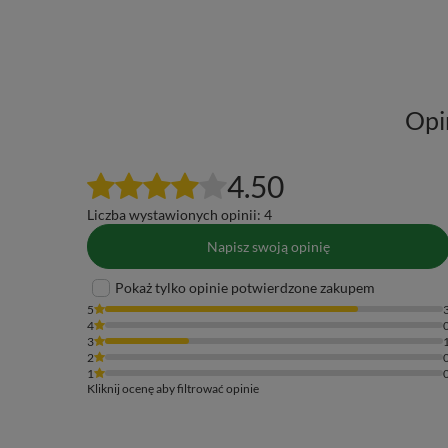
Opi
4.50
Liczba wystawionych opinii: 4
Napisz swoją opinię
Pokaż tylko opinie potwierdzone zakupem
5
4
3
2
1
Kliknij ocenę aby filtrować opinie