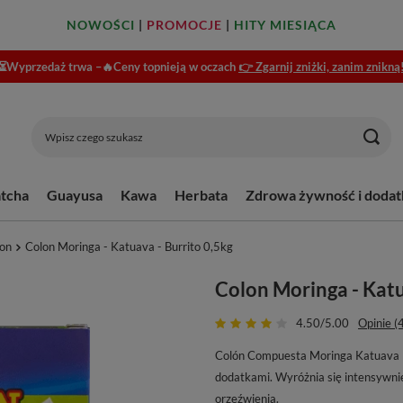
NOWOŚCI
|
PROMOCJE
|
HITY MIESIĄCA
⏳Wyprzedaż trwa –🔥Ceny topnieją w oczach
👉 Zgarnij zniżki, zanim znikną
tcha
Guayusa
Kawa
Herbata
Zdrowa żywność i dodat
on
Colon Moringa - Katuava - Burrito 0,5kg
Colon Moringa - Katu
4.50/5.00
Opinie (
Colón Compuesta Moringa Katuava B
dodatkami. Wyróżnia się intensywn
orzeźwienia.