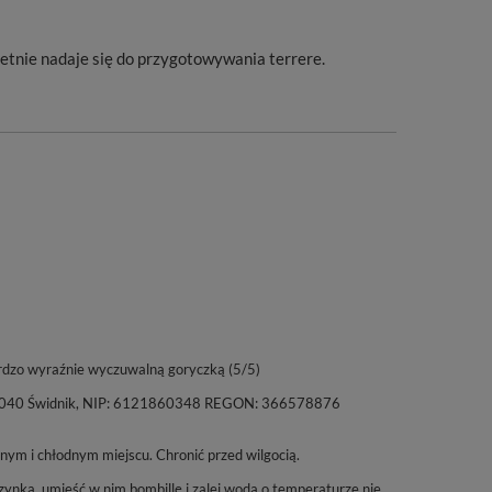
tnie nadaje się do przygotowywania terrere.
rdzo wyraźnie wyczuwalną goryczką (5/5)
a, 21-040 Świdnik, NIP: 6121860348 REGON: 366578876
m i chłodnym miejscu. Chronić przed wilgocią.
ynka, umieść w nim bombillę i zalej wodą o temperaturze nie