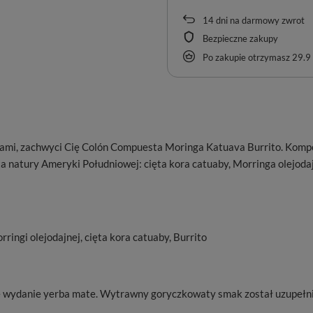
14
dni na darmowy zwrot
Bezpieczne zakupy
Po zakupie otrzymasz
29.9 
ołami, zachwyci Cię Colón Compuesta Moringa Katuava Burrito. Komp
 natury Ameryki Południowej: cięta kora catuaby, Morringa olejodajna
rringi olejodajnej, cięta kora catuaby, Burrito
wydanie yerba mate. Wytrawny goryczkowaty smak został uzupełnio