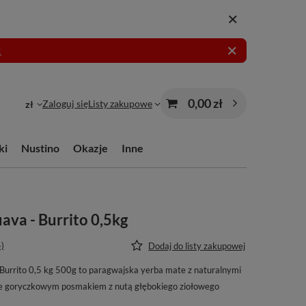
!
0,00 zł
Zaloguj się
Listy zakupowe
zł
ki
Nustino
Okazje
Inne
ava - Burrito 0,5kg
4)
Dodaj do listy zakupowej
urrito 0,5 kg 500g to paragwajska yerba mate z naturalnymi
ie goryczkowym posmakiem z nutą głębokiego ziołowego