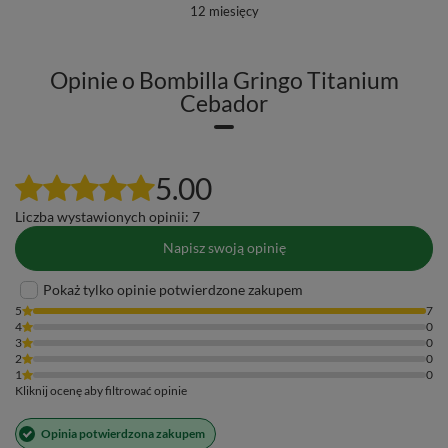
12 miesięcy
Opinie o Bombilla Gringo Titanium
Cebador
5.00
Liczba wystawionych opinii: 7
Napisz swoją opinię
Pokaż tylko opinie potwierdzone zakupem
5
7
4
0
3
0
2
0
1
0
Kliknij ocenę aby filtrować opinie
Opinia potwierdzona zakupem