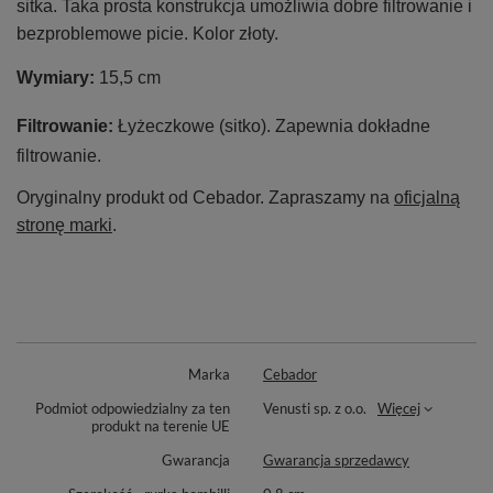
sitka. Taka prosta konstrukcja umożliwia dobre filtrowanie i
bezproblemowe picie. Kolor złoty.
Wymiary:
15,5 cm
Filtrowanie:
Łyżeczkowe (sitko). Zapewnia dokładne
filtrowanie.
Oryginalny produkt od
Cebador
. Zapraszamy na
oficjalną
stronę marki
.
Marka
Cebador
Podmiot odpowiedzialny za ten
Venusti sp. z o.o.
Więcej
produkt na terenie UE
Gwarancja
Gwarancja sprzedawcy