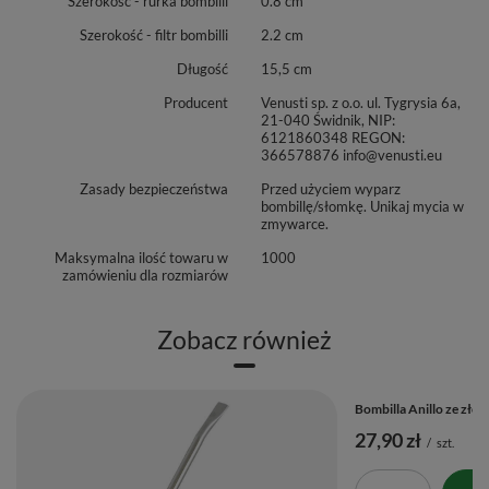
Szerokość - rurka bombilli
0.8 cm
Szerokość - filtr bombilli
2.2 cm
Długość
15,5 cm
Producent
Venusti sp. z o.o. ul. Tygrysia 6a,
21-040 Świdnik, NIP:
6121860348 REGON:
366578876 info@venusti.eu
Zasady bezpieczeństwa
Przed użyciem wyparz
bombillę/słomkę. Unikaj mycia w
zmywarce.
Maksymalna ilość towaru w
1000
zamówieniu dla rozmiarów
Zobacz również
Bombilla Anillo ze zło
27,90 zł
/
szt.