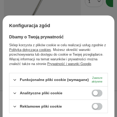
Ilość produktów
Konfiguracja zgód
Bombilla Bomba
Dbamy o Twoją prywatność
29,99 zł
/
szt.
Sklep korzysta z plików cookie w celu realizacji usług zgodnie z
Polityką dotyczącą cookies
. Możesz określić warunki
przechowywania lub dostępu do cookie w Twojej przeglądarce.
Ilość produktów
Więcej informacji na temat warunków i prywatności można
znaleźć także na stronie
Prywatność i warunki Google
.
Polecane
Zawsze
Funkcjonalne pliki cookie (wymagane)
aktywne
Poprzedni z tej kategorii
Następny z tej kategorii
Analityczne pliki cookie
Verde Mate Green Ener
Reklamowe pliki cookie
34,99 zł
/
szt.