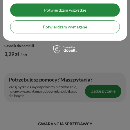
(69,98 zł / kg)
Potwierdzam wszystkie
Potwierdzam wymagane
Czyścik do bombilli
3,29 zł
/
szt.
Potrzebujesz pomocy? Masz pytania?
Zadaj pytanie a my odpowiemy niezwłocznie,
Zadaj pytanie
najciekawsze pytania i odpowiedzi publikując
dla innych.
GWARANCJA SPRZEDAWCY