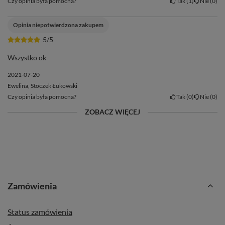
Czy opinia była pomocna?
Tak
1
Nie
0
Opinia niepotwierdzona zakupem
5/5
Wszystko ok
2021-07-20
Ewelina, Stoczek Łukowski
Czy opinia była pomocna?
Tak
0
Nie
0
ZOBACZ WIĘCEJ
Zamówienia
Status zamówienia