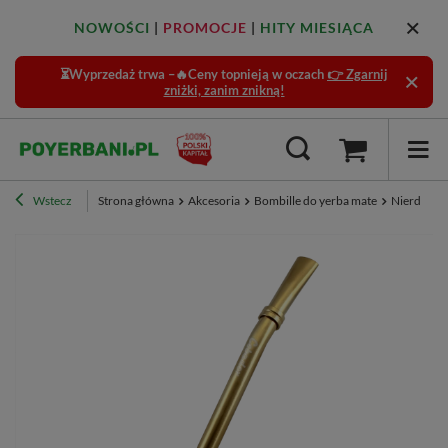
NOWOŚCI
|
PROMOCJE
|
HITY MIESIĄCA
⏳Wyprzedaż trwa –🔥Ceny topnieją w oczach
👉 Zgarnij
zniżki, zanim znikną!
Wstecz
Strona główna
Akcesoria
Bombille do yerba mate
Nierdzew