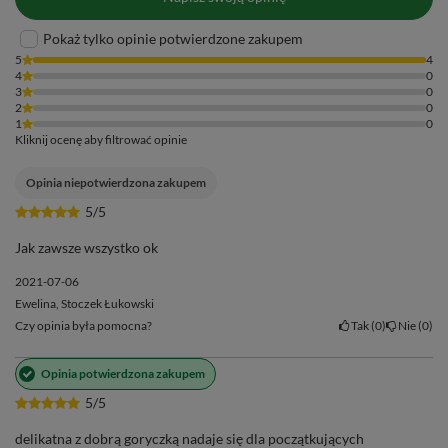
Pokaż tylko opinie potwierdzone zakupem
5
4
4
0
3
0
2
0
1
0
Kliknij ocenę aby filtrować opinie
Opinia niepotwierdzona zakupem
5/5
Jak zawsze wszystko ok
2021-07-06
Ewelina, Stoczek Łukowski
Czy opinia była pomocna?
Tak
0
Nie
0
Opinia potwierdzona zakupem
5/5
delikatna z dobrą goryczką nadaje się dla początkujących