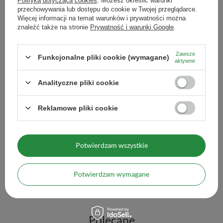
Polityką dotyczącą cookies
. Możesz określić warunki
przechowywania lub dostępu do cookie w Twojej przeglądarce.
Więcej informacji na temat warunków i prywatności można
znaleźć także na stronie
Prywatność i warunki Google
.
Zawsze
Funkcjonalne pliki cookie (wymagane)
aktywne
Analityczne pliki cookie
PROMOCJA
PROMOCJA
Reklamowe pliki cookie
Selecta Energy con Guarana 0,5kg
Selecta Eucalipto Y Me
16,79 zł
16,09 zł
/
szt.
/
szt.
(33,58 zł / kg)
(32,18 zł / kg)
Potwierdzam wszystkie
Najniższa cena z 30 dni przed obniżką:
23,99 zł
-30%
Najniższa cena z 30 dni
Potwierdzam wymagane
Ilość produktów
Ilość produktów
Polecane