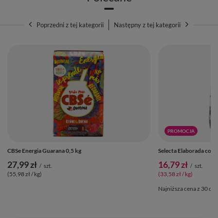
Poprzedni z tej kategorii
Następny z tej kategorii
PROMOCJA
CBSe Energia Guarana 0,5 kg
Selecta Elaborada con
27,99 zł
16,79 zł
/
szt.
/
szt.
(55,98 zł / kg)
(33,58 zł / kg)
Najniższa cena z 30 dni