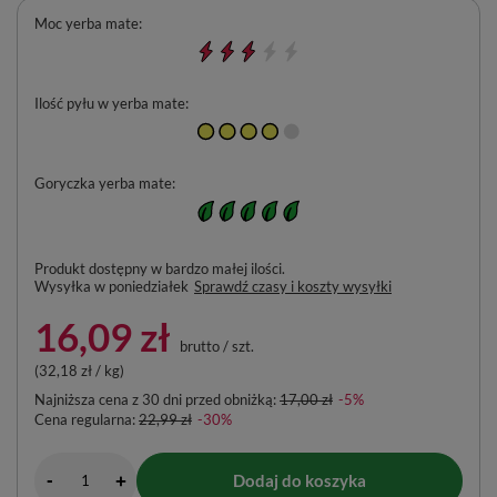
Moc yerba mate
Ilość pyłu w yerba mate
Goryczka yerba mate
Produkt dostępny w bardzo małej ilości
Wysyłka
w poniedziałek
Sprawdź czasy i koszty wysyłki
16,09 zł
brutto
/
szt.
(32,18 zł / kg)
Najniższa cena z 30 dni przed obniżką:
17,00 zł
-5%
Cena regularna:
22,99 zł
-30%
-
Dodaj do koszyka
+