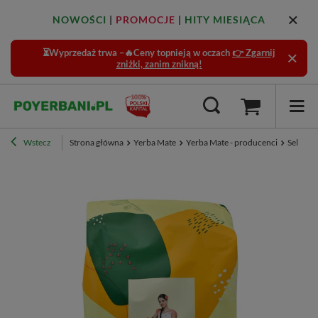
NOWOŚCI
|
PROMOCJE
|
HITY MIESIĄCA
⏳Wyprzedaż trwa –🔥Ceny topnieją w oczach
👉 Zgarnij
zniżki, zanim znikną!
Wstecz
Strona główna
Yerba Mate
Yerba Mate - producenci
Selecta