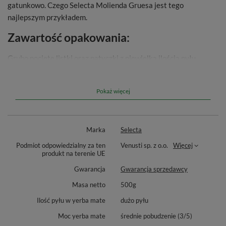
gatunkowo. Czego Selecta Molienda Gruesa jest tego
najlepszym przykładem.
Zawartość opakowania:
Grubo pocięte listki oraz patyczki z niewielką ilością pyłu
(100% yerba mate)
Smak i aromat yerba mate:
Pokaż więcej
Klasyczne wydanie goryczkowatego smaku w bogatym
aromacie przepełnionym słońcem Paragwaju.
Marka
Selecta
Dodatkowe informacje:
Podmiot odpowiedzialny za ten
Venusti sp. z o.o.
Więcej
produkt na terenie UE
Klasyczna yerba mate w paragwajskim stylu. Wielu mateistów
Gwarancja
Gwarancja sprzedawcy
ceni sobie właśnie mate pochodzącą z tego kraju, gdzie suszu
Masa netto
500g
sypie się mniej do naczynka i popija małymi łyczkami.
Ilość pyłu w yerba mate
dużo pyłu
Moc yerba mate
średnie pobudzenie (3/5)