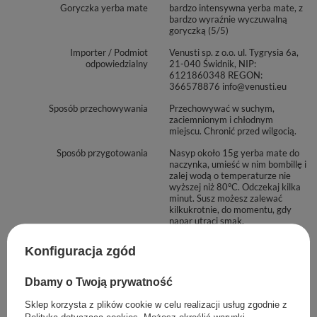
Goryczka yerba mate
bardzo intensywna yerba mate, z
bardzo wyraźnie wyczuwalną
goryczką (5/5)
Importer / Podmiot
Venusti sp. z o.o. ul. Tygrysia 6a,
odpowiedzialny
21-040 Świdnik, NIP:
6121860348 REGON:
366578876 info@venusti.eu
Sposób przechowywania
Przechowywać w suchym,
zaciemnionym i chłodnym
miejscu. Chronić przed wilgocią.
Sposób przygotowania
Nasyp około 15g yerba mate do
naczynka, umieść w nim bombillę i
zalej wodą o temperaturze nie
wyższej niż 80°C. Odczekaj kilka
minut. Susz możesz zalewać
kilkukrotnie, do momentu, gdy
napar utraci smak.
Maksymalna ilość towaru w
1000
Konfiguracja zgód
zamówieniu dla rozmiarów
Dbamy o Twoją prywatność
Zobacz również
Sklep korzysta z plików cookie w celu realizacji usług zgodnie z