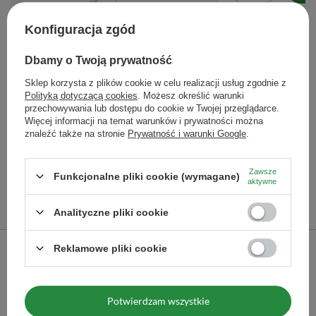
Konfiguracja zgód
Dbamy o Twoją prywatność
Bombilla Anillo złota + wykręcany filtr + czyścik
Sklep korzysta z plików cookie w celu realizacji usług zgodnie z
31,90 zł
Polityką dotyczącą cookies
. Możesz określić warunki
/
szt.
przechowywania lub dostępu do cookie w Twojej przeglądarce.
Więcej informacji na temat warunków i prywatności można
znaleźć także na stronie
Prywatność i warunki Google
.
Ilość produktów
Zawsze
Funkcjonalne pliki cookie (wymagane)
aktywne
Polecane
Analityczne pliki cookie
Poprzedni z tej kategorii
Następny z tej kategorii
Reklamowe pliki cookie
Guarani Energia con G
25,99 zł
/
szt.
Potwierdzam wszystkie
(51,98 zł / kg)