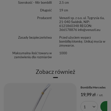
Szerokość - filtr bombilli
2.5 cm
Długość
19 cm
Producent
Venusti sp. z o.o. ul. Tygrysia 6a,
21-040 Świdnik, NIP:
6121860348 REGON:
366578876 info@venusti.eu
Zasady bezpieczeństwa
Przed użyciem wyparz
bombillę/słomkę. Unikaj mycia w
zmywarce.
Maksymalna ilość towaru w
1000
zamówieniu dla rozmiarów
Zobacz również
Bombilla Mercedes
19,99 zł
/
szt.
Ilość produktów