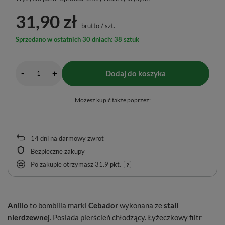
31,90 zł
brutto
/
szt.
Sprzedano w ostatnich 30 dniach: 38 sztuk
-
Dodaj do koszyka
+
Możesz kupić także poprzez:
14
dni na darmowy zwrot
Bezpieczne zakupy
Po zakupie otrzymasz
31.9 pkt.
Anillo
to bombilla marki
Cebador
wykonana ze
stali
nierdzewnej
. Posiada pierścień chłodzący. Łyżeczkowy filtr