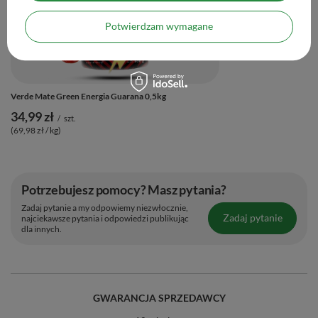
Potwierdzam wymagane
Verde Mate Green Energia Guarana 0,5kg
34,99 zł
/
szt.
(69,98 zł / kg)
Potrzebujesz pomocy? Masz pytania?
Zadaj pytanie a my odpowiemy niezwłocznie,
Zadaj pytanie
najciekawsze pytania i odpowiedzi publikując
dla innych.
GWARANCJA SPRZEDAWCY