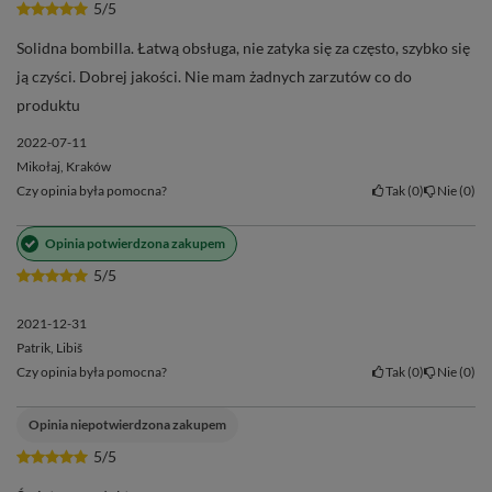
5/5
Solidna bombilla. Łatwą obsługa, nie zatyka się za często, szybko się
ją czyści. Dobrej jakości. Nie mam żadnych zarzutów co do
produktu
2022-07-11
Mikołaj, Kraków
Czy opinia była pomocna?
Tak
0
Nie
0
Opinia potwierdzona zakupem
5/5
2021-12-31
Patrik, Libiš
Czy opinia była pomocna?
Tak
0
Nie
0
Opinia niepotwierdzona zakupem
5/5