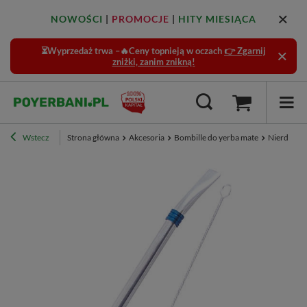
NOWOŚCI
|
PROMOCJE
|
HITY MIESIĄCA
⏳Wyprzedaż trwa –🔥Ceny topnieją w oczach
👉 Zgarnij
zniżki, zanim znikną!
Wstecz
Strona główna
Akcesoria
Bombille do yerba mate
Nierdzew