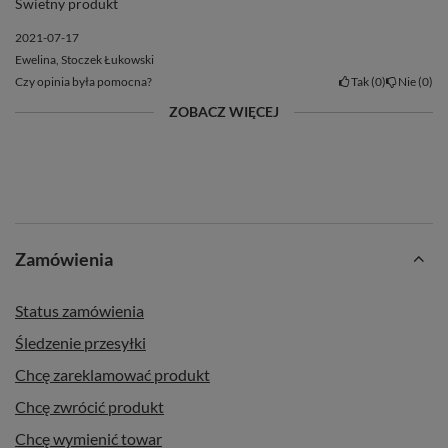
Świetny produkt
2021-07-17
Ewelina, Stoczek Łukowski
Czy opinia była pomocna?
Tak
0
Nie
0
ZOBACZ WIĘCEJ
Zamówienia
Status zamówienia
Śledzenie przesyłki
Chcę zareklamować produkt
Chcę zwrócić produkt
Chcę wymienić towar