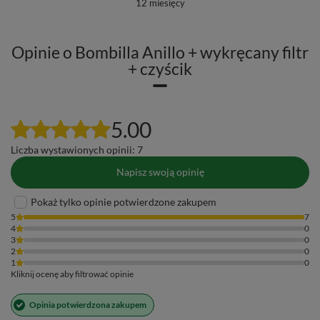
12 miesięcy
Opinie o Bombilla Anillo + wykręcany filtr
+ czyścik
5.00
Liczba wystawionych opinii: 7
Napisz swoją opinię
Pokaż tylko opinie potwierdzone zakupem
5
7
4
0
3
0
2
0
1
0
Kliknij ocenę aby filtrować opinie
Opinia potwierdzona zakupem