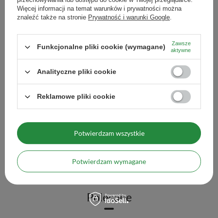
Więcej informacji na temat warunków i prywatności można
znaleźć także na stronie
Prywatność i warunki Google
.
Zawsze
Funkcjonalne pliki cookie (wymagane)
aktywne
Analityczne pliki cookie
Reklamowe pliki cookie
Herbata zielona Sencha 1 kg
Herbata Rooibos Superi
62,00 zł
70,00 zł
/
szt.
/
szt.
Potwierdzam wszystkie
(62,00 zł / kg)
(70,00 zł / kg)
Ilość produktów
Ilość produktów
Potwierdzam wymagane
Polecane