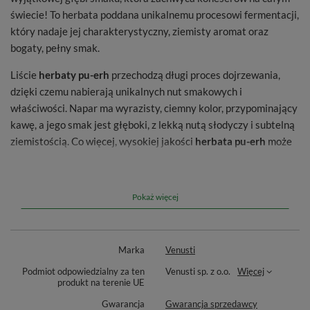
świecie! To herbata poddana unikalnemu procesowi fermentacji,
który nadaje jej charakterystyczny, ziemisty aromat oraz
bogaty, pełny smak.
Liście
herbaty pu-erh
przechodzą długi proces dojrzewania,
dzięki czemu nabierają unikalnych nut smakowych i
właściwości. Napar ma wyrazisty, ciemny kolor, przypominający
kawę, a jego smak jest głęboki, z lekką nutą słodyczy i subtelną
ziemistością. Co więcej, wysokiej jakości
herbata pu-erh
może
być kilkukrotnie zaparzana, za każdym razem odkrywając nowe
niuanse smakowe.
Pokaż więcej
Informacje dodatkowe:
Składniki:
100% herbata pu-erh
Marka
Venusti
Masa netto:
1000 g
Podmiot odpowiedzialny za ten
Venusti sp. z o.o.
Więcej
Wyprodukowano dla:
Venusti Sp. z o.o.
produkt na terenie UE
Kraj pochodzenia:
Chiny
Gwarancja
Gwarancja sprzedawcy