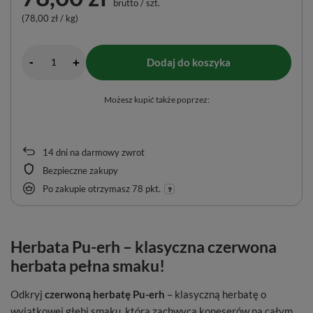
brutto
/
szt.
(78,00 zł / kg)
-
Dodaj do koszyka
+
Możesz kupić także poprzez:
14
dni na darmowy zwrot
Bezpieczne zakupy
Po zakupie otrzymasz
78 pkt.
Herbata Pu-erh – klasyczna czerwona
herbata pełna smaku!
Odkryj
czerwoną herbatę Pu-erh
– klasyczną herbatę o
wyjątkowej głębi smaku, która zachwyca koneserów na całym