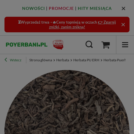
NOWOŚCI
|
PROMOCJE
|
HITY MIESIĄCA
⏳Wyprzedaż trwa –🔥Ceny topnieją w oczach
👉 Zgarnij
zniżki, zanim znikną!
Wstecz
Strona główna
Herbata
Herbata PU ERH
Herbata Puerh (PU 