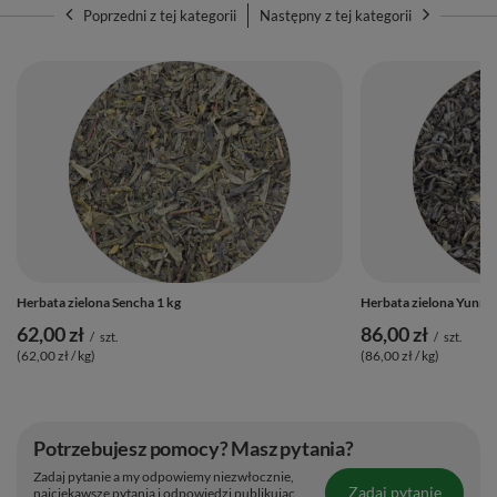
Poprzedni z tej kategorii
Następny z tej kategorii
Herbata zielona Sencha 1 kg
Herbata zielona Yunna
62,00 zł
86,00 zł
/
szt.
/
szt.
(62,00 zł / kg)
(86,00 zł / kg)
Potrzebujesz pomocy? Masz pytania?
Zadaj pytanie a my odpowiemy niezwłocznie,
Zadaj pytanie
najciekawsze pytania i odpowiedzi publikując