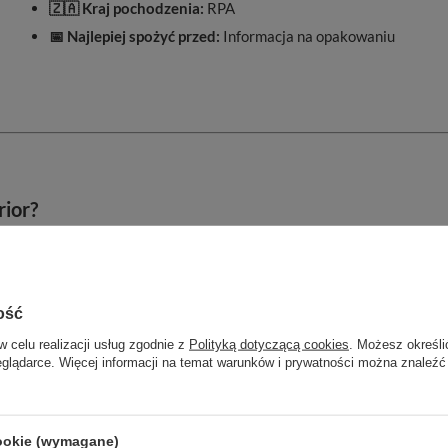
🇿🇦 Kraj pochodzenia:
RPA
📅 Najlepiej spożyć przed:
Informacja na opakowaniu
rior?
ość
w celu realizacji usług zgodnie z
Polityką dotyczącą cookies
. Możesz określi
eglądarce. Więcej informacji na temat warunków i prywatności można znaleźć
. 👼
nia (1-2 razy), a jego smak pozostaje intensywny!
cookie (wymagane)