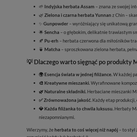
🌱
Indyjska herbata Assam
– znana ze swojej in
🌿
Zielona i czarna herbata Yunnan
z Chin – skar
✨
Gunpowder
– wyróżniający się unikatową gra
🌟
Sencha
– o głębokim, delikatnie trawiastym s
🍂
Pu-erh
– herbata czerwona dla miłośników trad
🍵
Matcha
– sproszkowana zielona herbata, pełn
💡 Dlaczego warto sięgnąć po produkty 
🌍 Esencja świata w jednej filiżance.
W każdej pac
🎨 Kreatywne mieszanki.
Wyrafinowane kompozyc
🌿 Naturalne składniki.
Herbaciane mieszanki Mar
✅ Zrównoważona jakość.
Każdy etap produkcji, 
💎 Każda filiżanka to chwila luksusu.
Herbaty Mar
niezapomnianymi.
Wierzymy, że
herbata to coś więcej niż napój
– to styl