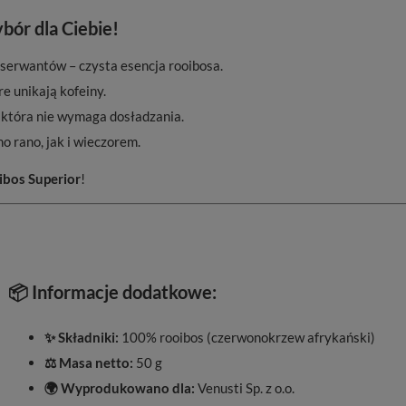
bór dla Ciebie!
serwantów – czysta esencja rooibosa.
e unikają kofeiny.
 która nie wymaga dosładzania.
 rano, jak i wieczorem.
ibos Superior
!
📦 Informacje dodatkowe:
✨ Składniki:
100% rooibos (czerwonokrzew afrykański)
⚖️ Masa netto:
50 g
🌍 Wyprodukowano dla:
Venusti Sp. z o.o.