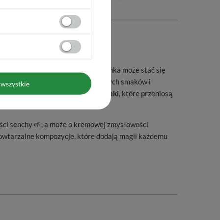
y, którzy wierzą, że każda filiżanka może stać się
spotyka się z eksploracją niebanalnych smaków i
wszystkie
 klasyki
, jak i
zaskakujące mieszanki
, które przeniosą
liści senchy 🌱, a może o kremowej zmysłowości
powtarzalne kompozycje, które dodają magii każdemu