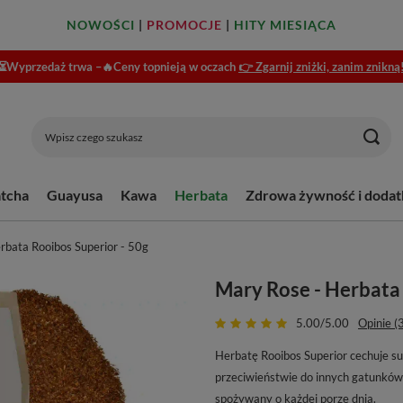
NOWOŚCI
|
PROMOCJE
|
HITY MIESIĄCA
⏳Wyprzedaż trwa –🔥Ceny topnieją w oczach
👉 Zgarnij zniżki, zanim znikną
tcha
Guayusa
Kawa
Herbata
Zdrowa żywność i dodat
rbata Rooibos Superior - 50g
Mary Rose - Herbata 
5.00/5.00
Opinie (
Herbatę Rooibos Superior cechuje s
przeciwieństwie do innych gatunków 
spożywany o każdej porze dnia.