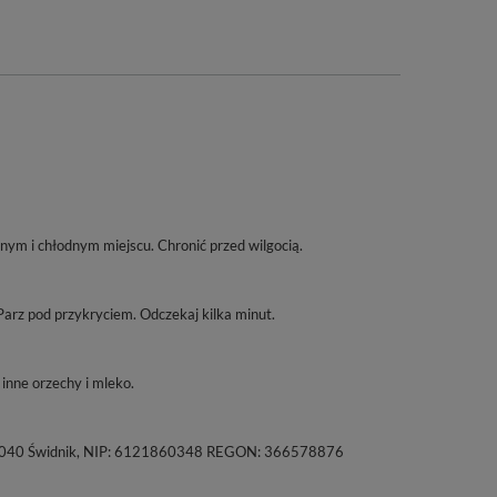
m i chłodnym miejscu. Chronić przed wilgocią.
Parz pod przykryciem. Odczekaj kilka minut.
inne orzechy i mleko.
a, 21-040 Świdnik, NIP: 6121860348 REGON: 366578876