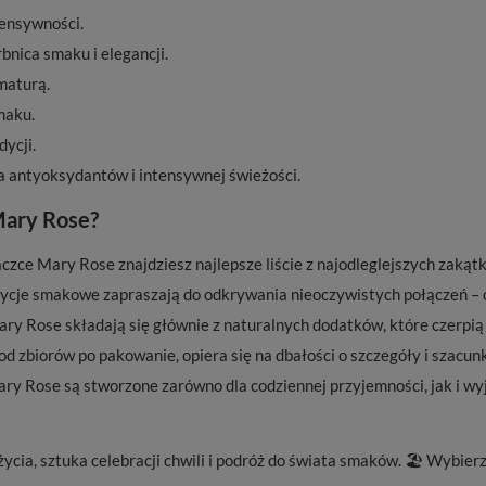
tensywności.
bnica smaku i elegancji.
maturą.
maku.
ycji.
a antyoksydantów i intensywnej świeżości.
Mary Rose?
zce Mary Rose znajdziesz najlepsze liście z najodleglejszych zakąt
je smakowe zapraszają do odkrywania nieoczywistych połączeń – o
y Rose składają się głównie z naturalnych dodatków, które czerpią
od zbiorów po pakowanie, opiera się na dbałości o szczegóły i szacun
y Rose są stworzone zarówno dla codziennej przyjemności, jak i w
 życia, sztuka celebracji chwili i podróż do świata smaków. 🏖️ Wybie