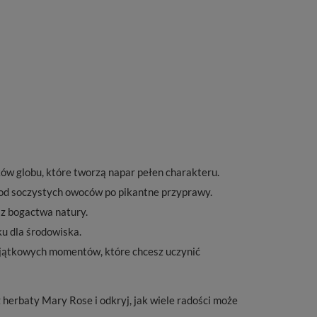
ków globu, które tworzą napar pełen charakteru.
d soczystych owoców po pikantne przyprawy.
 z bogactwa natury.
ku dla środowiska.
yjątkowych momentów, które chcesz uczynić
rz herbaty Mary Rose i odkryj, jak wiele radości może