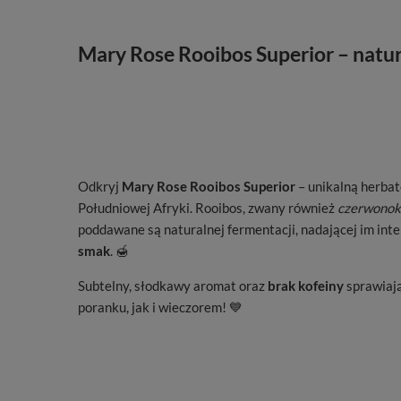
Mary Rose Rooibos Superior – natur
Odkryj
Mary Rose Rooibos Superior
– unikalną herba
Południowej Afryki. Rooibos, zwany również
czerwonok
poddawane są naturalnej fermentacji, nadającej im in
smak
. 🍯
Subtelny, słodkawy aromat oraz
brak kofeiny
sprawiają
poranku, jak i wieczorem! 💙