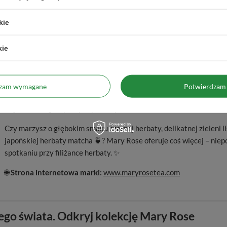
kie
✨ Mary Rose – magia herbacianych doznań
kie
Mary Rose to marka stworzona przez prawdziwych pasjonatów herbat
wyjątkowym przeżyciem
. To tutaj sztuka herbacianego rzemiosła 
dzam wymagane
Potwierdzam 
aromatów. W gamie herbat Mary Rose znajdziesz zarówno
kultowe
Cię w świat egzotycznych podróży. 🌍
Czy marzysz o głębokim smaku czarnej herbaty, delikatnej zieleni 
japońskiej herbaty matcha 🍵? Mary Rose oferuje coś więcej – nie
spotkaniu przy filiżance herbaty. ✨
🌐
Strona internetowa marki:
www.maryrosetea.com
go świata. Odkryj kolekcję Mary Rose