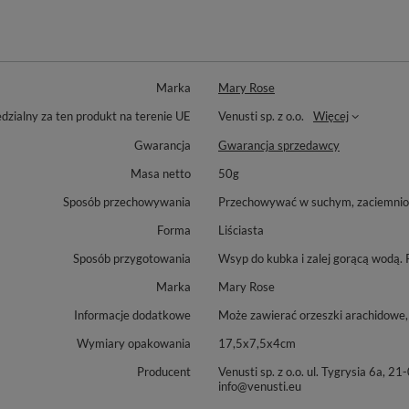
Marka
Mary Rose
zialny za ten produkt na terenie UE
Venusti sp. z o.o.
Więcej
Gwarancja
Gwarancja sprzedawcy
Masa netto
50g
Sposób przechowywania
Przechowywać w suchym, zaciemniony
Forma
Liściasta
Sposób przygotowania
Wsyp do kubka i zalej gorącą wodą. 
Marka
Mary Rose
Informacje dodatkowe
Może zawierać orzeszki arachidowe, 
Wymiary opakowania
17,5x7,5x4cm
Producent
Venusti sp. z o.o. ul. Tygrysia 6
info@venusti.eu