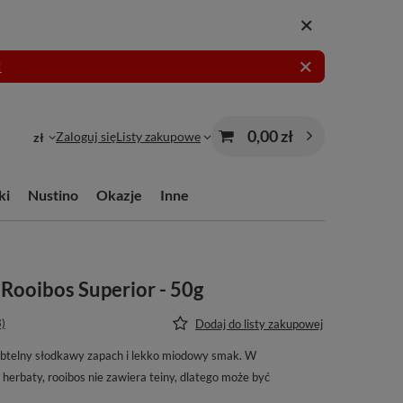
!
0,00 zł
Zaloguj się
Listy zakupowe
zł
ki
Nustino
Okazje
Inne
Rooibos Superior - 50g
3)
Dodaj do listy zakupowej
ubtelny słodkawy zapach i lekko miodowy smak. W
herbaty, rooibos nie zawiera teiny, dlatego może być