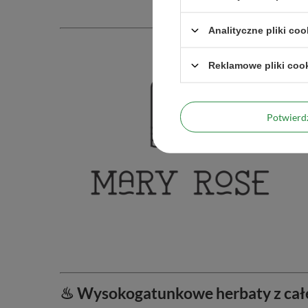
Analityczne pliki coo
Reklamowe pliki coo
Potwier
♨ Wysokogatunkowe herbaty z całe