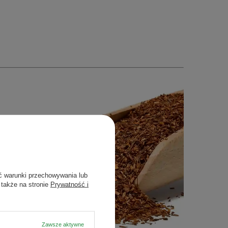
ć warunki przechowywania lub
 także na stronie
Prywatność i
Zawsze aktywne