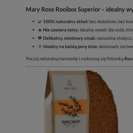
Mary Rose Rooibos Superior – idealny wy
🌿
100% naturalny skład:
bez dodatków, bez kon
🔥
Nie zawiera teiny:
idealny wybór dla osób, któr
🧡
Delikatny, miodowy smak:
naturalna słodycz,
🌞
Idealny na każdą porę dnia:
doskonały zarówno
Poczuj naturalną harmonię i rozkoszuj się filiżanką
Roo