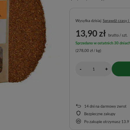
Wysyłka
dzisiaj
Sprawdź czasy i
13,90 zł
brutto
/
szt.
Sprzedano w ostatnich 30 dniach
(278,00 zł / kg)
-
+
14
dni na darmowy zwrot
Bezpieczne zakupy
Po zakupie otrzymasz
13.9 