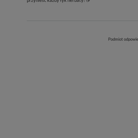
przynieść każdy łyk herbaty! ☕
Podmiot odpowied