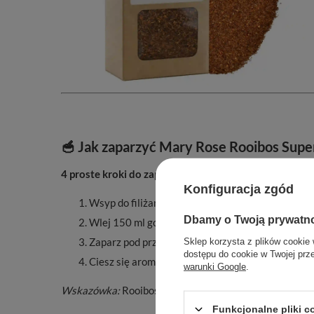
🥣 Jak zaparzyć Mary Rose Rooibos Supe
4 proste kroki do zaparzenia idealnej filiżanki:
Konfiguracja zgód
Wsyp do filiżanki 1 łyżeczkę herbaty (ok. 2 g).
Dbamy o Twoją prywatn
Wlej 150 ml gorącej wody (90-95°C).
Zaparz pod przykryciem przez 4-5 minut.
Sklep korzysta z plików cookie 
dostępu do cookie w Twojej prz
Ciesz się aromatycznym naparem i chwilą relaksu
warunki Google
.
Wskazówka:
Rooibos nadaje się do wielokrotnego parze
Funkcjonalne pliki 