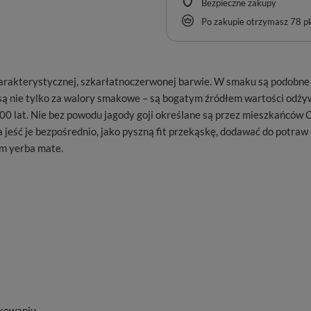
Bezpieczne zakupy
Po zakupie otrzymasz
78 pk
arakterystycznej, szkarłatnoczerwonej barwie. W smaku są podobne do
są nie tylko za walory smakowe – są bogatym źródłem wartości odżyw
00 lat. Nie bez powodu jagody goji określane są przez mieszkańców 
eść je bezpośrednio, jako pyszną fit przekąskę, dodawać do potraw –
em yerba mate.
pakowaniu