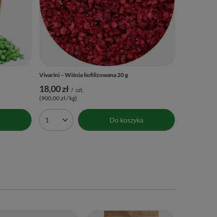
Vivarini – Wiśnia liofilizowana 20 g
18,00 zł
/
szt.
(900,00 zł / kg)
Do koszyka
Ilość produktów