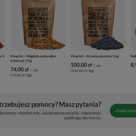
e 1
Vivarini – Migdały naturalne
Vivarini – Aronia suszona 1 kg
Nab
(ciemne) 1 kg
100,00 zł
8,
/
szt.
74,00 zł
/
szt.
(100,00 zł / kg)
(74,00 zł / kg)
trzebujesz pomocy? Masz pytania?
Zadaj pyta
dpowiemy niezwłocznie, najciekawsze pytania i odpowiedzi
publikując dla innych.