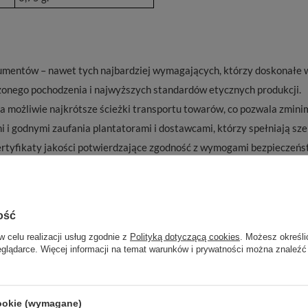
mentów – nawet tych najbardziej wymagających, którzy doskonałe w
dzonego pochodzenia i najwyższych standardów etycznych produkcji.
na możliwie najkrótsze ścieżki transportu towarów, co pozwala zmin
 i godnymi zaufania plantatorami i dostawcami, którzy spełniają sz
ertyfikaty jakości potwierdzające zgodność z wymogami bezpieczeńs
stosowanym do przechowywania żywności opakowaniu, które zapewni
ość
w celu realizacji usług zgodnie z
Polityką dotyczącą cookies
. Możesz określi
eglądarce. Więcej informacji na temat warunków i prywatności można znaleźć
Marka
Vivarini
zialny za ten produkt na terenie UE
Venusti sp. z o.o.
Więcej
cookie (wymagane)