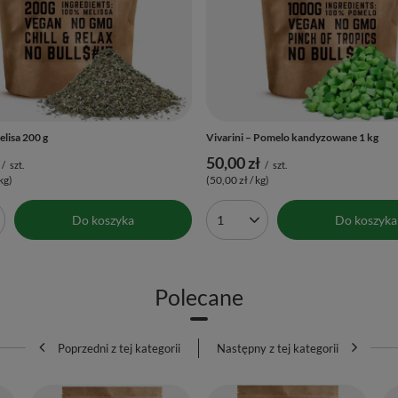
elisa 200 g
Vivarini – Pomelo kandyzowane 1 kg
50,00 zł
/
szt.
/
szt.
kg)
(50,00 zł / kg)
Do koszyka
Do koszyka
produktów
Ilość produktów
Polecane
Poprzedni z tej kategorii
Następny z tej kategorii