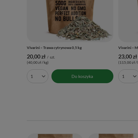
Vivarini – Trawa cytrynowa 0,5 kg
Vivarini – M
20,00 zł
23,00 zł
/
szt.
(40,00 zł / kg)
(115,00 zł / 
Do koszyka
Ilość produktów
Ilość 