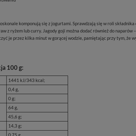
Doskonale komponują się z jogurtami. Sprawdzają się w roli składnik
raw z ryżem lub curry. Jagody goji można dodać również do naparów –
zyć je przez kilka minut w gorącej wodzie, pamiętając przy tym, że
ja 100 g:
1441 kJ/343 kcal;
0,4 g,
0 g;
64 g,
45,6 g;
14,3 g;
0,75 g.