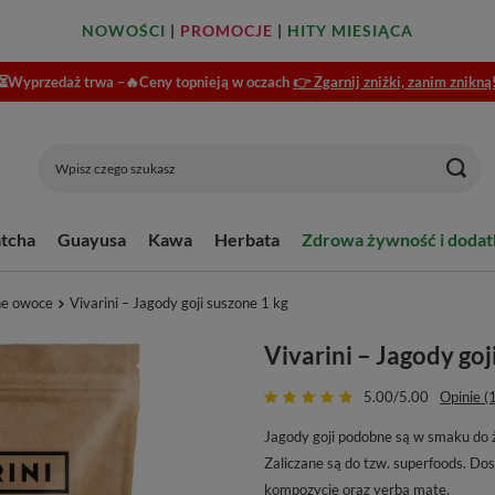
NOWOŚCI
|
PROMOCJE
|
HITY MIESIĄCA
⏳Wyprzedaż trwa –🔥Ceny topnieją w oczach
👉 Zgarnij zniżki, zanim znikną
tcha
Guayusa
Kawa
Herbata
Zdrowa żywność i dodat
ne owoce
Vivarini – Jagody goji suszone 1 kg
Vivarini – Jagody goj
5.00/5.00
Opinie (
Jagody goji podobne są w smaku do ż
Zaliczane są do tzw. superfoods. Do
kompozycje oraz yerba mate.