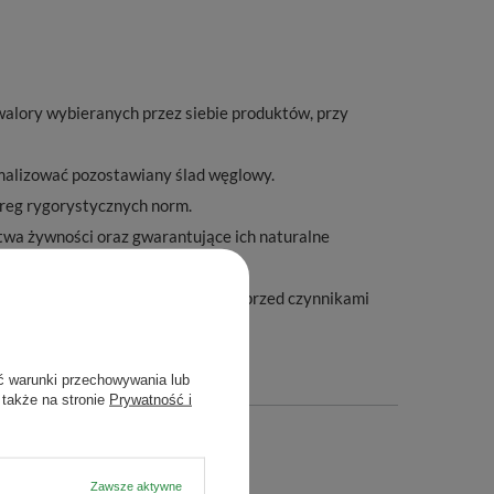
alory wybieranych przez siebie produktów, przy
imalizować pozostawiany ślad węglowy.
ereg rygorystycznych norm.
twa żywności oraz gwarantujące ich naturalne
a doskonałą ochronę zawartości przed czynnikami
ć warunki przechowywania lub
 także na stronie
Prywatność i
Zawsze aktywne