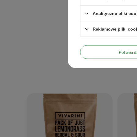
Analityczne pliki coo
Reklamowe pliki coo
Potwier
Maksymalna ilość