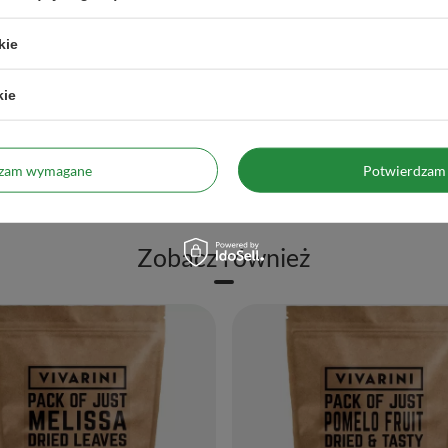
Gwarancja
Gwarancja sprzedawcy
Masa netto
1000g
kie
Marka
Vivarini
kie
Informacje dodatkowe
Może zawierać orzeszki arachidowe, 
Producent
Venusti sp. z o.o. ul. Tygrysia 6
info@venusti.eu
dzam wymagane
Potwierdzam 
 towaru w zamówieniu dla rozmiarów
1000
Zobacz również