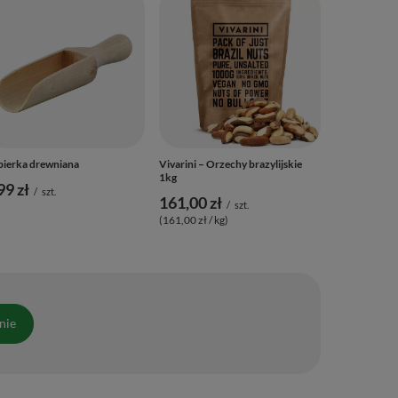
Vivarini – Pi
1 kg
93,00 zł
/
(93,00 zł / kg)
ierka drewniana
Vivarini – Orzechy brazylijskie
1kg
99 zł
/
szt.
161,00 zł
/
szt.
(161,00 zł / kg)
nie