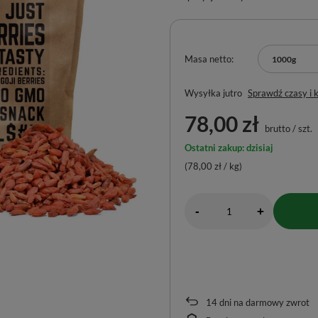
Masa netto
1000g
Wysyłka
jutro
Sprawdź czasy i 
78,00 zł
brutto
/
szt.
Ostatni zakup: dzisiaj
(78,00 zł / kg)
-
+
14
dni na darmowy zwrot