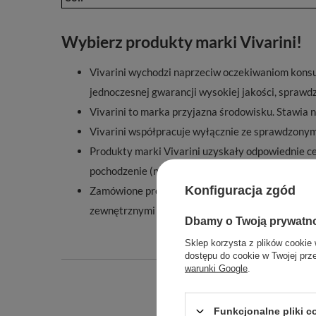
Wybierz produkty marki Vivarini!
Vivarini wychodzi naprzeciw oczekiwaniom konsu
jednoczesnej gwarancji wysokiej jakości, spraw
Vivarini to marka przyjazna środowisku. Stawia 
Vivarini współpracuje wyłącznie ze sprawdzonymi
Produkty marki Vivarini uzyskały odpowiednie c
pochodzenie (no GMO!).
Konfiguracja zgód
Zamówione produkty otrzymasz w szczelnym, do
zewnętrznymi i utratą cennych walorów.
Dbamy o Twoją prywatn
Sklep korzysta z plików cookie 
dostępu do cookie w Twojej prz
warunki Google
.
Podmiot odpowied
Funkcjonalne pliki 