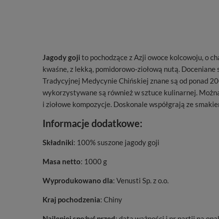
Jagody goji
to pochodzące z Azji owoce kolcowoju, o ch
kwaśne, z lekką, pomidorowo-ziołową nutą. Doceniane 
Tradycyjnej Medycynie Chińskiej znane są od ponad 20
wykorzystywane są również w sztuce kulinarnej. Można j
i ziołowe kompozycje. Doskonale współgrają ze smaki
Informacje dodatkowe:
Składniki
: 100% suszone jagody goji
Masa netto
: 1000 g
Wyprodukowano dla
: Venusti Sp. z o.o.
Kraj pochodzenia
: Chiny
Najlepiej spożyć przed
: data ważności i nr partii na o