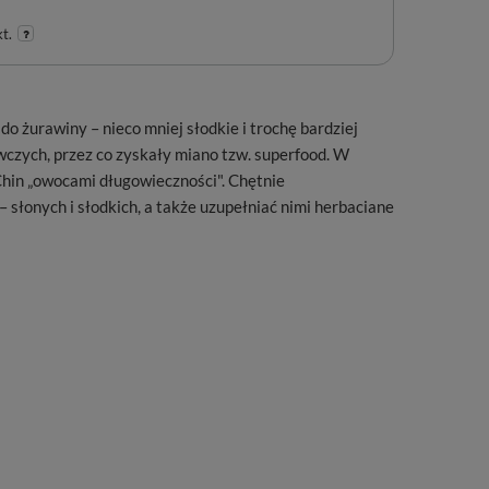
t.
 żurawiny – nieco mniej słodkie i trochę bardziej
czych, przez co zyskały miano tzw. superfood. W
Chin „owocami długowieczności". Chętnie
 słonych i słodkich, a także uzupełniać nimi herbaciane