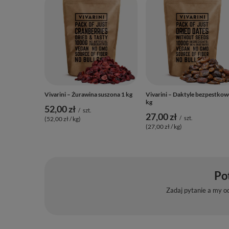
Vivarini – Żurawina suszona 1 kg
Vivarini – Daktyle bezpestkow
kg
52,00 zł
/
szt.
27,00 zł
/
szt.
(52,00 zł / kg)
(27,00 zł / kg)
Po
Zadaj pytanie a my o