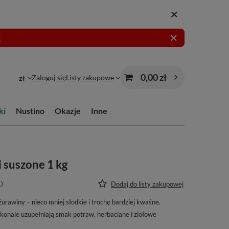
!
0,00 zł
Zaloguj się
Listy zakupowe
zł
ki
Nustino
Okazje
Inne
i suszone 1 kg
1)
Dodaj do listy zakupowej
urawiny – nieco mniej słodkie i trochę bardziej kwaśne.
skonale uzupełniają smak potraw, herbaciane i ziołowe