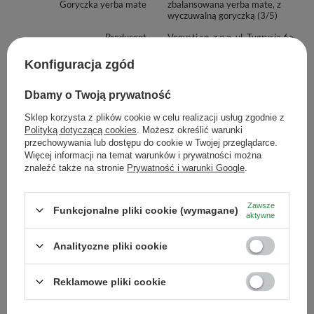
Goryczka yerba mate
zbalansowana yerba mate, z
wyczuwalną goryczką (3/5)
Producent
Venusti sp. z o.o. ul. Tygrysia 6a,
21-040 Świdnik, NIP:
6121860348 REGON:
Konfiguracja zgód
366578876 info@venusti.eu
Sposób przechowywania
Przechowywać w suchym,
Dbamy o Twoją prywatność
zaciemnionym i chłodnym
miejscu. Chronić przed wilgocią.
Sklep korzysta z plików cookie w celu realizacji usług zgodnie z
Polityką dotyczącą cookies
. Możesz określić warunki
Sposób przygotowania
Nasyp około 15g yerba mate do
przechowywania lub dostępu do cookie w Twojej przeglądarce.
naczynka, umieść w nim bombillę i
Więcej informacji na temat warunków i prywatności można
zalej wodą o temperaturze nie
znaleźć także na stronie
Prywatność i warunki Google
.
wyższej niż 80°C. Odczekaj kilka
minut. Susz możesz zalewać
kilkukrotnie, do momentu, gdy
napar utraci smak.
Zawsze
Funkcjonalne pliki cookie (wymagane)
aktywne
Maksymalna ilość towaru w
1000
zamówieniu dla rozmiarów
Analityczne pliki cookie
Zobacz również
Reklamowe pliki cookie