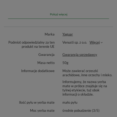
Dzięki starannie dobranym składnikom
Yaguar Limón
oferuje
harmonijną równowagę pomiędzy klasycznym smakiem yerba
mate a cytrusową świeżością. To świetny wybór dla wszystkich,
Pokaż więcej
którzy poszukują pobudzającego i jednocześnie delikatnego
napoju, idealnego na każdą porę dnia! ⚡💛
Marka
Yaguar
Podmiot odpowiedzialny za ten
Venusti sp. z o.o.
Więcej
produkt na terenie UE
Gwarancja
Gwarancja sprzedawcy
Masa netto
50g
Informacje dodatkowe
Może zawierać orzeszki
arachidowe, inne orzechy i mleko.
Informujemy, że nazwa yerba
mate w próbce znajduje się na
tylnej etykiecie, tuż obok
informacji o składzie.
Ilość pyłu w yerba mate
mało pyłu
Moc yerba mate
średnie pobudzenie (3/5)