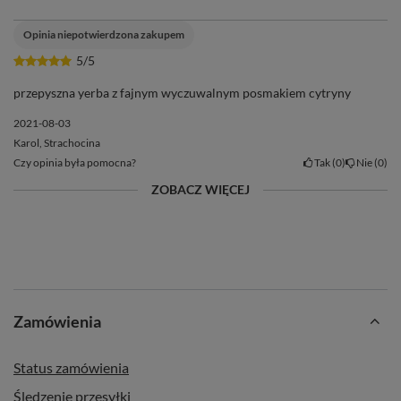
Opinia niepotwierdzona zakupem
5/5
przepyszna yerba z fajnym wyczuwalnym posmakiem cytryny
2021-08-03
Karol, Strachocina
Czy opinia była pomocna?
Tak
0
Nie
0
ZOBACZ WIĘCEJ
Zamówienia
Status zamówienia
Śledzenie przesyłki