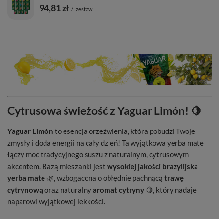
94,81 zł
/
zestaw
Cytrusowa świeżość z Yaguar Limón! 🍋
Yaguar Limón
to esencja orzeźwienia, która pobudzi Twoje
zmysły i doda energii na cały dzień! Ta wyjątkowa yerba mate
łączy moc tradycyjnego suszu z naturalnym, cytrusowym
akcentem. Bazą mieszanki jest
wysokiej jakości brazylijska
yerba mate
🌿, wzbogacona o obłędnie pachnącą
trawę
cytrynową
oraz naturalny
aromat cytryny
🍋, który nadaje
naparowi wyjątkowej lekkości.