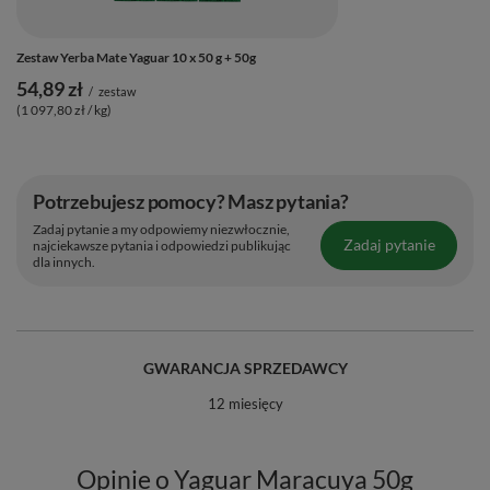
Zestaw Yerba Mate Yaguar 10 x 50 g + 50g
54,89 zł
/
zestaw
(1 097,80 zł / kg)
Potrzebujesz pomocy? Masz pytania?
Zadaj pytanie a my odpowiemy niezwłocznie,
Zadaj pytanie
najciekawsze pytania i odpowiedzi publikując
dla innych.
GWARANCJA SPRZEDAWCY
12 miesięcy
Opinie o Yaguar Maracuya 50g