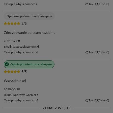
Yaguar Maracuya doskonale sprawdza się również jako
tereré
Czy opinia była pomocna?
Tak
1
Nie
0
– yerba mate na zimno! ❄️
Aby przygotować orzeźwiający
napój, wsyp do naczynka trochę więcej suszu niż standardowo
Opinia niepotwierdzona zakupem
(ok. 20-25 g), zalej lodowatą wodą, a dla dodatkowego
5/5
orzeźwienia dodaj kilka kostek lodu. 🧊 Możesz wzbogacić napój
o plasterek cytryny, świeże liście mięty lub świeże kawałki
Zdecydowanie polecam każdemu
owoców, które podkreślą wyjątkowy smak mieszanki! 🍋🏖️
2021-07-08
Ewelina, Stoczek Łukowski
Czy opinia była pomocna?
Tak
0
Nie
0
Opinia potwierdzona zakupem
5/5
Wszystko okej
2020-06-20
Jakub, Dąbrowa Górnicza
Czy opinia była pomocna?
Tak
0
Nie
0
ZOBACZ WIĘCEJ