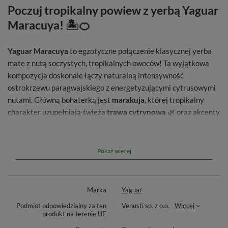
Poczuj tropikalny powiew z yerbą Yaguar
Maracuya! 🏝️🍊
Yaguar Maracuya
to egzotyczne połączenie klasycznej yerba
mate z nutą soczystych, tropikalnych owoców! Ta wyjątkowa
kompozycja doskonale łączy naturalną intensywność
ostrokrzewu paragwajskiego z energetyzującymi cytrusowymi
nutami. Główną bohaterką jest
marakuja
, której tropikalny
charakter uzupełniają świeża
trawa cytrynowa
🌿 oraz akcenty
pomarańczy
i
cytryny
. 🍊🍋
Naturalna owocowa słodycz, przełamana lekką
Pokaż więcej
kwaskowatością cytrusów, sprawia, że napar z
Yaguar
Maracuya
jest idealnie wyważony. Każdy łyk to orzeźwiająca
przyjemność, która doda Ci energii na cały dzień! 🌴✨
Marka
Yaguar
Podmiot odpowiedzialny za ten
Venusti sp. z o.o.
Więcej
produkt na terenie UE