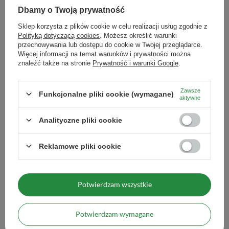
naczynka, umieść w nim bombillę i
Dbamy o Twoją prywatność
zalej wodą o temperaturze nie
wyższej niż 80°C. Odczekaj kilka
Sklep korzysta z plików cookie w celu realizacji usług zgodnie z
minut. Susz możesz zalewać
kilkukrotnie, do momentu, gdy
Polityką dotyczącą cookies
. Możesz określić warunki
napar utraci smak.
przechowywania lub dostępu do cookie w Twojej przeglądarce.
Więcej informacji na temat warunków i prywatności można
Maksymalna ilość towaru w
1000
znaleźć także na stronie
Prywatność i warunki Google
.
zamówieniu dla rozmiarów
Zawsze
Funkcjonalne pliki cookie (wymagane)
Zobacz również
aktywne
Analityczne pliki cookie
Yaguar Hierbas Pampe
6,99 zł
Reklamowe pliki cookie
/
szt.
(139,80 zł / kg)
Naturalna energia i egzotyczna świeżość
Ilość produktów
Potwierdzam wszystkie
w Twoim matero 🧉☀️
Potwierdzam wymagane
Masz ochotę na yerbę, która pobudzi Cię do działania i