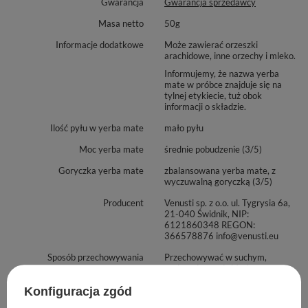
Gwarancja
Gwarancja sprzedawcy
Masa netto
50g
Informacje dodatkowe
Może zawierać orzeszki
arachidowe, inne orzechy i mleko.
Informujemy, że nazwa yerba
mate w próbce znajduje się na
tylnej etykiecie, tuż obok
informacji o składzie.
Ilość pyłu w yerba mate
mało pyłu
Moc yerba mate
średnie pobudzenie (3/5)
Goryczka yerba mate
zbalansowana yerba mate, z
wyczuwalną goryczką (3/5)
Producent
Venusti sp. z o.o. ul. Tygrysia 6a,
21-040 Świdnik, NIP:
6121860348 REGON:
366578876 info@venusti.eu
Sposób przechowywania
Przechowywać w suchym,
zaciemnionym i chłodnym
miejscu. Chronić przed wilgocią.
Konfiguracja zgód
Sposób przygotowania
Nasyp około 15g yerba mate do