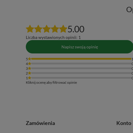
O
5.00
Liczba wystawionych opinii: 1
Napisz swoją opinię
5
4
3
2
1