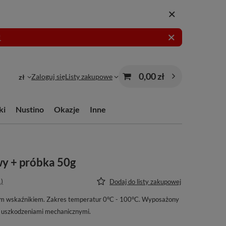
!
0,00 zł
Zaloguj się
Listy zakupowe
zł
ki
Nustino
Okazje
Inne
y + próbka 50g
1)
Dodaj do listy zakupowej
 wskaźnikiem. Zakres temperatur 0°C - 100°C. Wyposażony
d uszkodzeniami mechanicznymi.