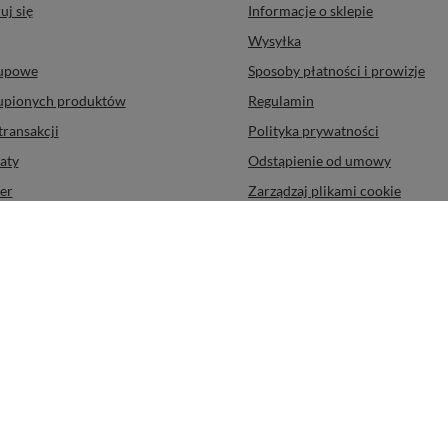
Regulaminy
uj się
Informacje o sklepie
Wysyłka
kupowe
Sposoby płatności i prowizje
kupionych produktów
Regulamin
transakcji
Polityka prywatności
aty
Odstąpienie od umowy
er
Zarządzaj plikami cookie