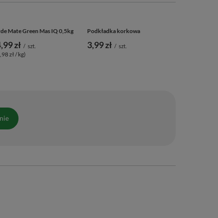
Bombilla Me
19,99 zł
/
de Mate Green Mas IQ 0,5kg
Podkładka korkowa
,99 zł
3,99 zł
/
szt.
/
szt.
,98 zł / kg)
nie