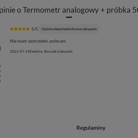
publikując dla innych.
GWARANCJA SPRZEDAWCY
12 miesięcy
pinie o Termometr analogowy + próbka 5
5/5
Opinia niepotwierdzona zakupem
Nie mam zastrzeżeń, polecam
2021-07-14
Ewelina, Stoczek Łukowski
1
0
0
0
0