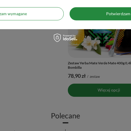
dzam wymagane
Potwierdzam 
onomiczny Yerba Mate DUŻA TYKWA
Zestaw Yerba Mate Verde Mate 400g 0,4
Bombilla
78,90 zł
/
zestaw
/
zestaw
Więcej opcji
Więcej opcji
Polecane