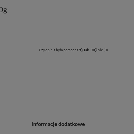
0g
Czy opinia była pomocna?
Tak
0
Nie
0