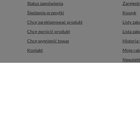
Kliknij ocenę aby filtrować opinie
Zamówienia
Konto
Status zamówienia
Zarejestr
Śledzenie przesyłki
Koszyk
Chcę zareklamować produkt
Listy za
Chcę zwrócić produkt
Lista za
Chcę wymienić towar
Historia 
Kontakt
Moje rab
Newslett