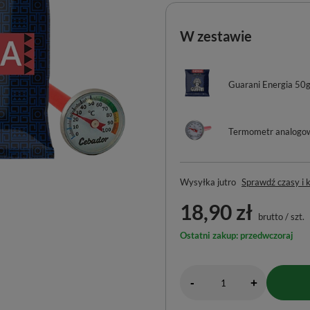
W zestawie
Guarani Energia 50
Termometr analogo
Wysyłka
jutro
Sprawdź czasy i 
18,90 zł
brutto
/
szt.
Ostatni zakup: przedwczoraj
-
+