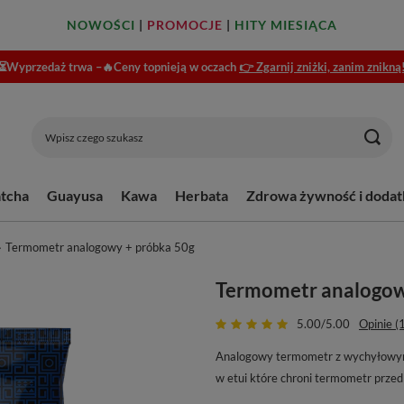
NOWOŚCI
|
PROMOCJE
|
HITY MIESIĄCA
⏳Wyprzedaż trwa –🔥Ceny topnieją w oczach
👉 Zgarnij zniżki, zanim znikną
tcha
Guayusa
Kawa
Herbata
Zdrowa żywność i dodat
Termometr analogowy + próbka 50g
Termometr analogow
5.00/5.00
Opinie (
Analogowy termometr z wychyłowym
w etui które chroni termometr prze