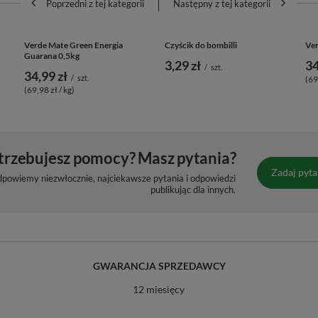
Poprzedni z tej kategorii
Następny z tej kategorii
Verde Mate Green Energia
Czyścik do bombilli
Ver
Guarana 0,5kg
3,29 zł
34
/
szt.
34,99 zł
/
szt.
(69
(69,98 zł / kg)
trzebujesz pomocy? Masz pytania?
Zadaj pyta
dpowiemy niezwłocznie, najciekawsze pytania i odpowiedzi