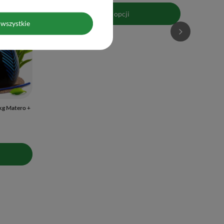
wszystkie
kg Matero +
Zestaw Yerba Mate Verde Mate IPA 500g 0,5kg
Yerbomos + Tykwa + Bombilla
170,90 zł
/
zestaw
Więcej opcji