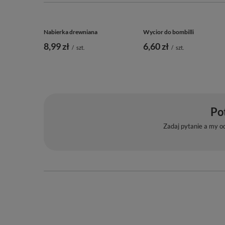
Nabierka drewniana
Wycior do bombilli
8,99 zł
6,60 zł
/
szt.
/
szt.
Po
Zadaj pytanie a my o