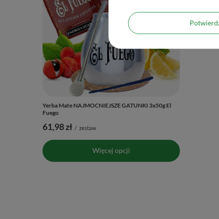
Potwier
Yerba Mate NAJMOCNIEJSZE GATUNKI 3x50g El
ZESTAW ek
Fuego
bombilla
61,98 zł
46,98 zł
/
zestaw
Więcej opcji