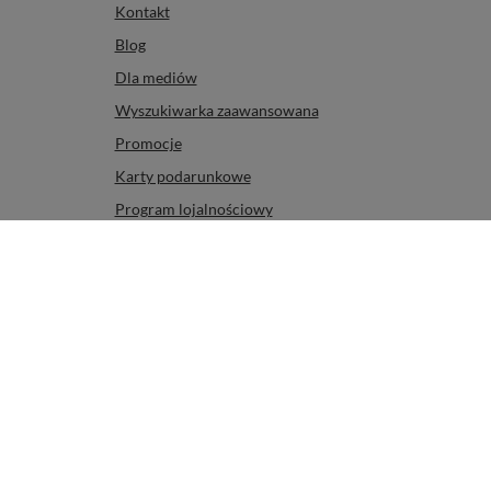
Informacje dodatkowe
Kontakt
Blog
Dla mediów
Wyszukiwarka zaawansowana
Promocje
Karty podarunkowe
Program lojalnościowy
Mapa strony - Yerba Mate Sklep
Jesteśmy eko!