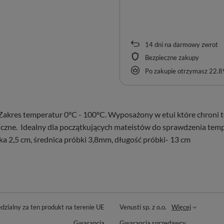
14
dni na darmowy zwrot
Bezpieczne zakupy
Po zakupie otrzymasz
22.89
kres temperatur 0°C - 100°C. Wyposażony w etui które chroni 
czne. Idealny dla początkujących mateistów do sprawdzenia temp
ka 2,5 cm, średnica próbki 3,8mm, długość próbki- 13 cm
zialny za ten produkt na terenie UE
Venusti sp. z o.o.
Więcej
Gwarancja
Gwarancja sprzedawcy