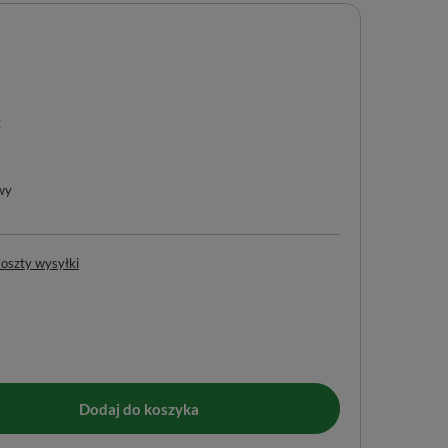
g
wy
koszty wysyłki
Dodaj do koszyka