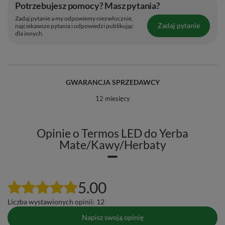
Potrzebujesz pomocy? Masz pytania?
Zadaj pytanie a my odpowiemy niezwłocznie,
Zadaj pytanie
najciekawsze pytania i odpowiedzi publikując
dla innych.
GWARANCJA SPRZEDAWCY
12 miesięcy
Opinie o Termos LED do Yerba
Mate/Kawy/Herbaty
5.00
Liczba wystawionych opinii: 12
Napisz swoją opinię