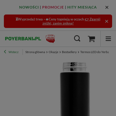
NOWOŚCI
|
PROMOCJE
|
HITY MIESIĄCA
⏳Wyprzedaż trwa –🔥Ceny topnieją w oczach
👉 Zgarnij
zniżki, zanim znikną!
Wstecz
Strona główna
Okazje
Bestsellery
Termos LED do Yerba Mat