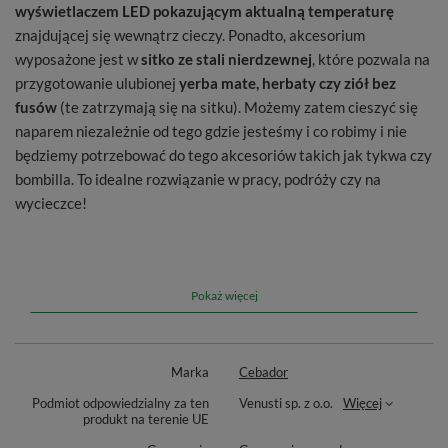
wyświetlaczem LED pokazującym aktualną temperaturę
znajdującej się wewnątrz cieczy. Ponadto, akcesorium
wyposażone jest w
sitko ze stali nierdzewnej
, które pozwala na
przygotowanie ulubionej
yerba mate, herbaty czy ziół bez
fusów
(te zatrzymają się na sitku). Możemy zatem cieszyć się
naparem niezależnie od tego gdzie jesteśmy i co robimy i nie
będziemy potrzebować do tego akcesoriów takich jak tykwa czy
bombilla. To idealne rozwiązanie w pracy, podróży czy na
wycieczce!
Doskonała jakość izolujących materiałów sprawia, że
akcesorium przez długi czas
utrzymuje ciepło
. Stylowa,
schludnie wykonana i zapakowana całość przypadnie do gustu
nawet najbardziej wymagającym. Sprawdzi się również jako
Pokaż więcej
prezent.
Cechy akcesorium:
Marka
Cebador
Aż 480 ml pojemności
Podmiot odpowiedzialny za ten
Venusti sp. z o.o.
Więcej
produkt na terenie UE
Wykonane ze stali nierdzewnej