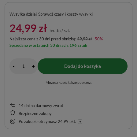
Wysyłka
dzisiaj
Sprawdź czasy i koszty wysyłki
24,99 zł
brutto
/
szt.
Najniższa cena z 30 dni przed obniżką:
49,99 zł
-50%
Sprzedano w ostatnich 30 dniach: 196 sztuk
-
Dodaj do koszyka
+
Możesz kupić także poprzez:
14
dni na darmowy zwrot
Bezpieczne zakupy
Po zakupie otrzymasz
24.99 pkt.