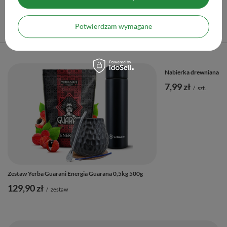
Polecane
Potwierdzam wymagane
Poprzedni z tej kategorii
Następny z tej kategorii
Nabierka drewniana
7,99 zł
/
szt.
Zestaw Yerba Guarani Energia Guarana 0,5kg 500g
129,90 zł
/
zestaw