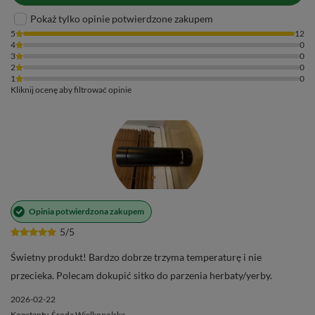
Pokaż tylko opinie potwierdzone zakupem
5
12
4
0
3
0
2
0
1
0
Kliknij ocenę aby filtrować opinie
Opinia potwierdzona zakupem
5/5
Świetny produkt! Bardzo dobrze trzyma temperaturę i nie
przecieka. Polecam dokupić sitko do parzenia herbaty/yerby.
2026-02-22
Konstanty, Środa Wielkopolska