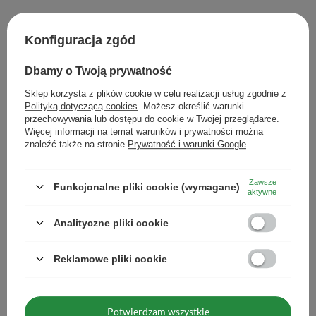
niewymienialnej baterii.
Zobacz również
Konfiguracja zgód
Dbamy o Twoją prywatność
Filtr / sitko metalowe
Sklep korzysta z plików cookie w celu realizacji usług zgodnie z
12,99 zł
/
szt.
Polityką dotyczącą cookies
. Możesz określić warunki
przechowywania lub dostępu do cookie w Twojej przeglądarce.
Więcej informacji na temat warunków i prywatności można
Ilość produktów
znaleźć także na stronie
Prywatność i warunki Google
.
Zawsze
Funkcjonalne pliki cookie (wymagane)
aktywne
Zaparzacz do yerba mate / herbaty – model "Enorme"
Analityczne pliki cookie
34,99 zł
/
szt.
Reklamowe pliki cookie
Ilość produktów
Potwierdzam wszystkie