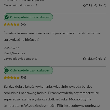
Czy opinia była pomocna?
Tak
1
Nie
0
Opinia potwierdzona zakupem
5/5
Świetny termos, nie przecieka, trzyma temperaturę która można
sprawdzać na bieżąco :)
2023-06-14
Kamil, Wieliczka
Czy opinia była pomocna?
Tak
3
Nie
1
Opinia potwierdzona zakupem
5/5
Bardzo dobra jakość wykonania, wizualnie wyglada bardzo
schludnie i naprawdę ładnie. Ekran wyświetlający temperaturę,
super rozwiązanie wystarczy dotknąć ręka. Mocno trzyma
temperaturę. Wszędzie się zmieści. Filtr jest cudowny ponieważ