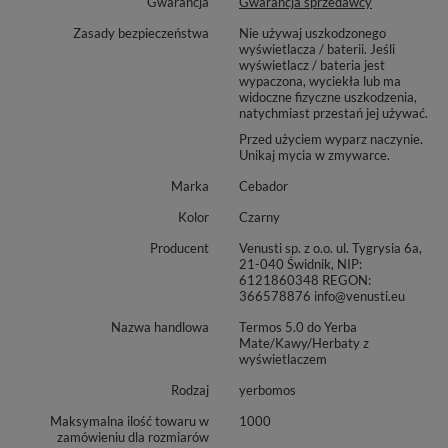
Wyposażone w specjalne sitko pozwalające na
Gwarancja
Gwarancja sprzedawcy
przygotowanie w termosie naparu bez fusów
Zasady bezpieczeństwa
Nie używaj uszkodzonego
wyświetlacza / baterii. Jeśli
W całości wolne od BPA (rodzaju tworzywa sztucznego,
wyświetlacz / bateria jest
wypaczona, wyciekła lub ma
który może być szkodliwy dla zdrowia)
widoczne fizyczne uszkodzenia,
Posiada izolowane próżniowo podwójne ścianki
natychmiast przestań jej używać.
Przed użyciem wyparz naczynie.
zapewniające utrzymywanie pożądanej temperatury
Unikaj mycia w zmywarce.
(ciepłe napoje do 12 h, chłodne napoje do 24 h)
Marka
Cebador
Stylowy design opracowany przez renomowanych
Kolor
Czarny
projektantów
Producent
Venusti sp. z o.o. ul. Tygrysia 6a,
21-040 Świdnik, NIP:
Wymiary
:
6121860348 REGON:
366578876 info@venusti.eu
Wysokość: 22,5 cm
Nazwa handlowa
Termos 5.0 do Yerba
Średnica: 6,5 cm
Mate/Kawy/Herbaty z
wyświetlaczem
Pojemność: 480 ml
Rodzaj
yerbomos
Maksymalna ilość towaru w
1000
Uwaga! Gwarancja nie obejmuje wyczerpania się
zamówieniu dla rozmiarów