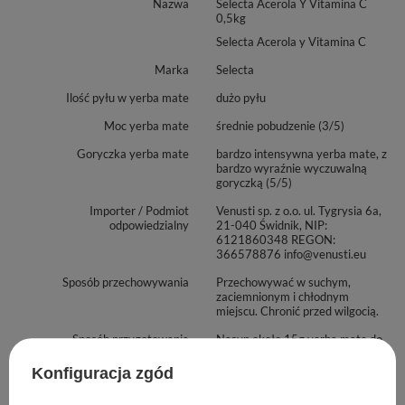
Nazwa
Selecta Acerola Y Vitamina C
0,5kg
Selecta Acerola y Vitamina C
Marka
Selecta
Ilość pyłu w yerba mate
dużo pyłu
Moc yerba mate
średnie pobudzenie (3/5)
Goryczka yerba mate
bardzo intensywna yerba mate, z
bardzo wyraźnie wyczuwalną
goryczką (5/5)
Importer / Podmiot
Venusti sp. z o.o. ul. Tygrysia 6a,
odpowiedzialny
21-040 Świdnik, NIP:
6121860348 REGON:
366578876 info@venusti.eu
Sposób przechowywania
Przechowywać w suchym,
zaciemnionym i chłodnym
miejscu. Chronić przed wilgocią.
Sposób przygotowania
Nasyp około 15g yerba mate do
naczynka, umieść w nim bombillę i
zalej wodą o temperaturze nie
Konfiguracja zgód
wyższej niż 80°C. Odczekaj kilka
minut. Susz możesz zalewać