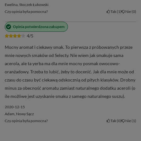
Ewelina, Stoczek Łukowski
Czy opinia była pomocna?
Tak
1
Nie
0
Opinia potwierdzona zakupem
4/5
Mocny aromat i ciekawy smak. To pierwsza z próbowanych przeze
mnie nowych smaków od Selecty. Nie wiem jak smakuje sama
acerola, ale ta yerba ma dla mnie mocny posmak owocowo-
oranżadowy. Trzeba to lubić, żeby to docenić. Jak dla mnie może od
czasu do czasu być ciekawą odskocznią od pitych klasyków. Drobny
minus za obecność aromatu zamiast naturalnego dodatku aceroli (o
ile możliwe jest uzyskanie smaku z samego naturalnego suszu).
2020-12-15
Adam, Nowy Sącz
Czy opinia była pomocna?
Tak
0
Nie
1