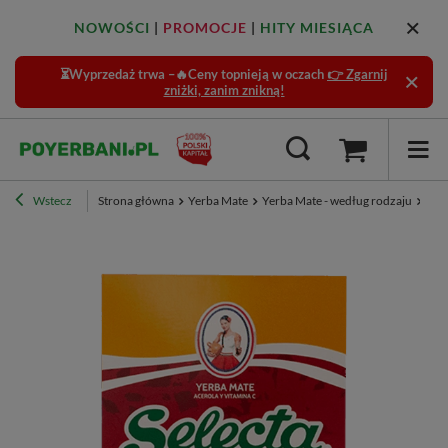
NOWOŚCI
|
PROMOCJE
|
HITY MIESIĄCA
⏳Wyprzedaż trwa –🔥Ceny topnieją w oczach
👉 Zgarnij
zniżki, zanim znikną!
Wstecz
Strona główna
Yerba Mate
Yerba Mate - według rodzaju
Sma