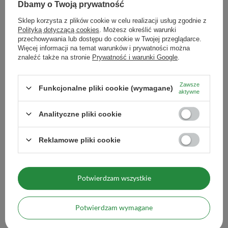
kilkukrotnie, do momentu, gdy
Dbamy o Twoją prywatność
napar utraci smak.
Sklep korzysta z plików cookie w celu realizacji usług zgodnie z
Maksymalna ilość towaru w
1000
Polityką dotyczącą cookies
. Możesz określić warunki
zamówieniu dla rozmiarów
przechowywania lub dostępu do cookie w Twojej przeglądarce.
Więcej informacji na temat warunków i prywatności można
znaleźć także na stronie
Prywatność i warunki Google
.
Zobacz również
Zawsze
Funkcjonalne pliki cookie (wymagane)
aktywne
Analityczne pliki cookie
Reklamowe pliki cookie
Potwierdzam wszystkie
PROMOCJA
Selecta Eucalipto Y Menta 0,5kg
Selecta Moringa 0,5kg
Potwierdzam wymagane
16,09 zł
22,99 zł
/
szt.
/
szt.
(32,18 zł / kg)
(45,98 zł / kg)