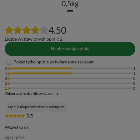
0,5kg
4.50
Liczba wystawionych opinii: 2
Napisz swoją opinię
Pokaż tylko opinie potwierdzone zakupem
5
1
4
1
3
0
2
0
1
0
Kliknij ocenę aby filtrować opinie
Opinia niepotwierdzona zakupem
5/5
Wszystko ok
2021-07-06