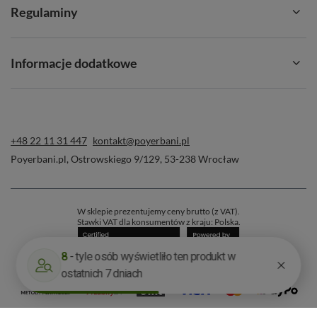
Regulaminy
Informacje dodatkowe
+48 22 11 31 447
kontakt@poyerbani.pl
Poyerbani.pl
,
Ostrowskiego 9/129
,
53-238
Wrocław
W sklepie prezentujemy ceny brutto (z VAT).
Stawki VAT dla konsumentów z kraju:
Polska
.