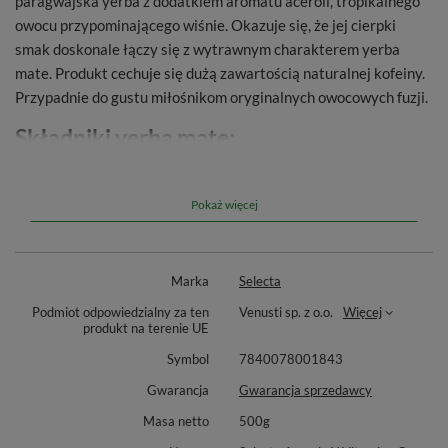
paragwajska yerba z dodatkiem aromatu aceroli, tropikalnego
owocu przypominającego wiśnie. Okazuje się, że jej cierpki
smak doskonale łączy się z wytrawnym charakterem yerba
mate. Produkt cechuje się dużą zawartością naturalnej kofeiny.
Przypadnie do gustu miłośnikom oryginalnych owocowych fuzji.
Składniki yerba mate:
Ostrokrzew paragwajski (listki, pył, patyczki), aromat aceroli.
Pokaż więcej
Smak i aromat yerba mate
Harmonijne połączenie tradycyjnej goryczkowej yerba mate i
Marka
Selecta
kwaskowatego smaku aceroli. Orzeźwiający charakter sprawia,
że będzie świetna zarówno na zimno, jak i na ciepło.
Podmiot odpowiedzialny za ten
Venusti sp. z o.o.
Więcej
produkt na terenie UE
Dodatkowe informacje
Symbol
7840078001843
Jesteśmy oficjalnym dystrybutorem marki Selecta. Kupując u
Gwarancja
Gwarancja sprzedawcy
nas, masz pewność, że trafi do Ciebie oryginalny produkt
Masa netto
500g
najwyższej jakości.