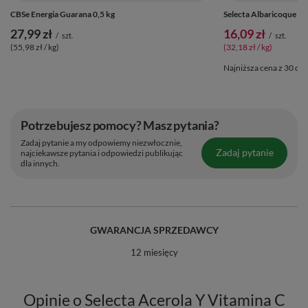
CBSe Energia Guarana 0,5 kg
Selecta Albaricoque Mo
27,99 zł
16,09 zł
/
szt.
/
szt.
(55,98 zł / kg)
(32,18 zł / kg)
Najniższa cena z 30 dni
Potrzebujesz pomocy? Masz pytania?
Zadaj pytanie a my odpowiemy niezwłocznie,
Zadaj pytanie
najciekawsze pytania i odpowiedzi publikując
dla innych.
GWARANCJA SPRZEDAWCY
12 miesięcy
Opinie o Selecta Acerola Y Vitamina C