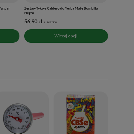
Yaguar
Zestaw Tykwa Caldero do Yerba Mate Bombilla
Negro
56,90 zł
/
zestaw
Więcej opcji
Yerba Mate 
GATUNKI 20
101,33 zł
(101,33 zł / k