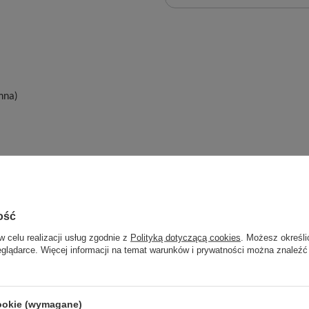
mna)
ość
w celu realizacji usług zgodnie z
Polityką dotyczącą cookies
. Możesz określi
eglądarce. Więcej informacji na temat warunków i prywatności można znaleźć
cookie (wymagane)