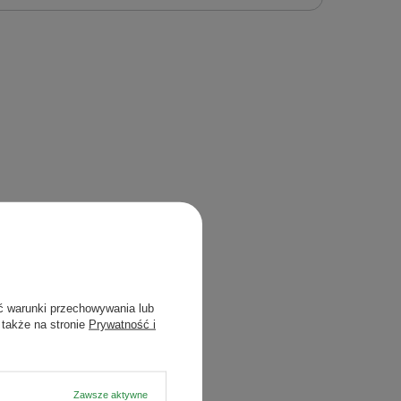
ć warunki przechowywania lub
 także na stronie
Prywatność i
Zawsze aktywne