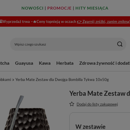
NOWOŚCI
|
PROMOCJE
|
HITY MIESIĄCA
⏳Wyprzedaż trwa –🔥Ceny topnieją w oczach
👉 Zgarnij zniżki, zanim znikną
tcha
Guayusa
Kawa
Herbata
Zdrowa żywność i dodat
óbkami
Yerba Mate Zestaw dla Dwojga Bombilla Tykwa 10x50g
Yerba Mate Zestaw d
Dodaj do listy zakupowej
W zestawie