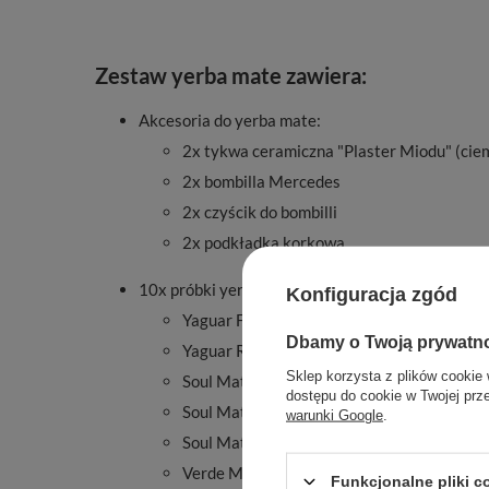
Zestaw yerba mate zawiera:
Akcesoria do yerba mate:
2x tykwa ceramiczna "Plaster Miodu" (cie
2x bombilla Mercedes
2x czyścik do bombilli
2x podkładka korkowa
10x próbki yerba mate:
Konfiguracja zgód
Yaguar Frutas Dulces 50g
Dbamy o Twoją prywatn
Yaguar Rosada 50g
Sklep korzysta z plików cookie 
Soul Mate sin Humo Despalada 50g
dostępu do cookie w Twojej prz
Soul Mate Orgánica Energia 50g
warunki Google
.
Soul Mate Orgánica Menta Limon 50g
Verde Mate Green Fresa 50g
Funkcjonalne pliki 