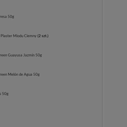
resa 50g
 Plaster Miodu Ciemny
(
2
szt.)
reen Guayusa Jazmín 50g
reen Melón de Agua 50g
s 50g