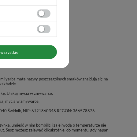
wszystkie
ami yerba mate nazwy poszczególnych smaków znajdują się na
o składzie.
mkę. Unikaj mycia w zmywarce.
kaj mycia w zmywarce.
a, 21-040 Świdnik, NIP: 6121860348 REGON: 366578876
ynka, umieść w nim bombillę i zalej wodą o temperaturze nie
nut. Susz możesz zalewać kilkukrotnie, do momentu, gdy napar