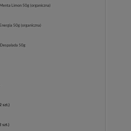
Menta Limon 50g (organiczna)
Energia 50g (organiczna)
 Despalada 50g
g
2
szt.)
2
szt.)