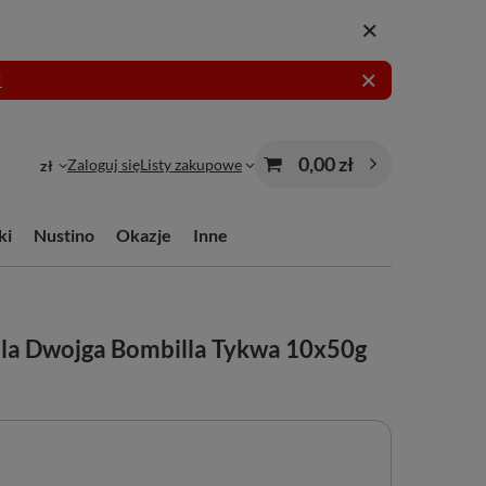
!
0,00 zł
Zaloguj się
Listy zakupowe
zł
ki
Nustino
Okazje
Inne
la Dwojga Bombilla Tykwa 10x50g