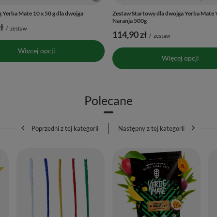
 Yerba Mate 10 x 50 g dla dwojga
Zestaw Startowy dla dwojga Yerba Mate 
Naranja 500g
ł
/
zestaw
114,90 zł
/
zestaw
Więcej opcji
Więcej opcji
Polecane
Poprzedni z tej kategorii
Następny z tej kategorii