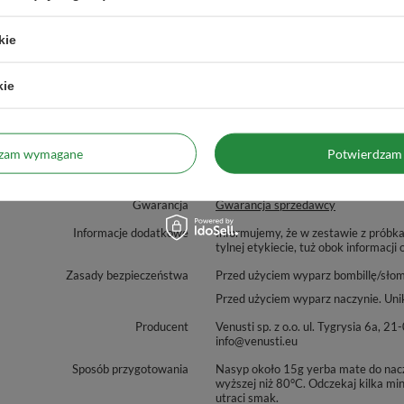
kie
kie
dzam wymagane
Potwierdzam 
zialny za ten produkt na terenie UE
Venusti sp. z o.o.
Więcej
Gwarancja
Gwarancja sprzedawcy
Informacje dodatkowe
Informujemy, że w zestawie z próbk
tylnej etykiecie, tuż obok informacji 
Zasady bezpieczeństwa
Przed użyciem wyparz bombillę/sło
Przed użyciem wyparz naczynie. Uni
Producent
Venusti sp. z o.o. ul. Tygrysia 6
info@venusti.eu
Sposób przygotowania
Nasyp około 15g yerba mate do nacz
wyższej niż 80°C. Odczekaj kilka mi
utraci smak.