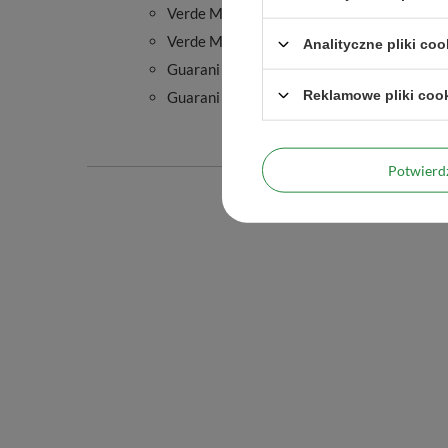
Verde Mate Green Guayusa Jazmín 50g
Verde Mate Green Melón de Agua 50g
Analityczne pliki coo
Guarani Silueta 50g
Reklamowe pliki coo
Guarani Energia con Guarana 50g
Potwier
Podmiot odpowied