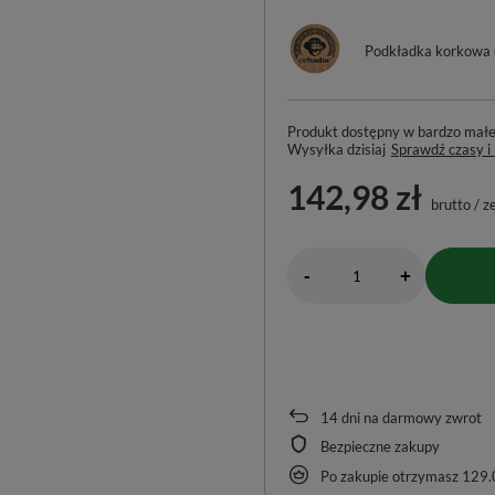
Podkładka korkowa
Produkt dostępny w bardzo małej 
Wysyłka
dzisiaj
Sprawdź czasy i
142,98 zł
brutto
/
z
-
+
14
dni na darmowy zwrot
Bezpieczne zakupy
Po zakupie otrzymasz
129.