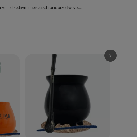
m i chłodnym miejscu. Chronić przed wilgocią.
Trio Guayusa
69,90 zł
/
(233,00 zł / k