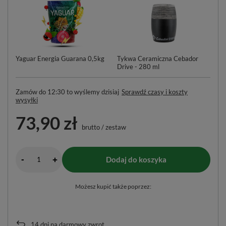
Yaguar Energia Guarana 0,5kg
Tykwa Ceramiczna Cebador
Cz
Drive - 280 ml
Zamów do
12:30 to wyślemy dzisiaj
Sprawdź czasy i koszty
wysyłki
73,90 zł
brutto
/
zestaw
-
Dodaj do koszyka
+
Możesz kupić także poprzez:
14
dni na darmowy zwrot