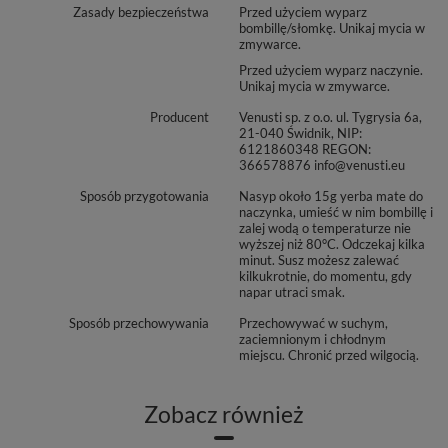
Zasady bezpieczeństwa
Przed użyciem wyparz
bombillę/słomkę. Unikaj mycia w
zmywarce.
Przed użyciem wyparz naczynie.
Unikaj mycia w zmywarce.
Producent
Venusti sp. z o.o. ul. Tygrysia 6a,
21-040 Świdnik, NIP:
6121860348 REGON:
366578876 info@venusti.eu
Sposób przygotowania
Nasyp około 15g yerba mate do
naczynka, umieść w nim bombillę i
zalej wodą o temperaturze nie
wyższej niż 80°C. Odczekaj kilka
minut. Susz możesz zalewać
kilkukrotnie, do momentu, gdy
napar utraci smak.
Sposób przechowywania
Przechowywać w suchym,
zaciemnionym i chłodnym
miejscu. Chronić przed wilgocią.
Zobacz również