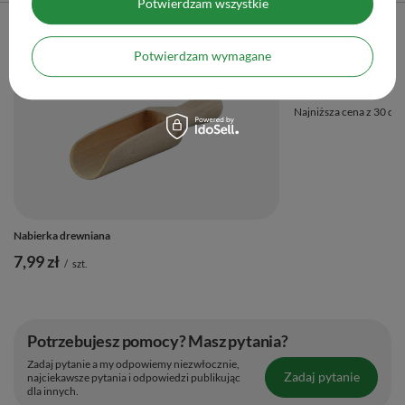
Poprzedni z tej kategorii
Następny z tej kategorii
Potwierdzam wszystkie
PROMOCJA
Termometr analogowy
Potwierdzam wymagane
11,13 zł
/
szt.
Najniższa cena z 30 dni
Nabierka drewniana
7,99 zł
/
szt.
Potrzebujesz pomocy? Masz pytania?
Zadaj pytanie a my odpowiemy niezwłocznie,
Zadaj pytanie
najciekawsze pytania i odpowiedzi publikując
dla innych.