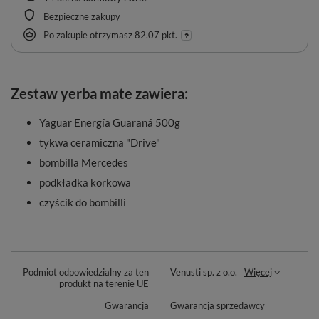
Bezpieczne zakupy
Po zakupie otrzymasz
82.07 pkt.
Zestaw yerba mate zawiera:
Yaguar Energía Guaraná 500g
tykwa ceramiczna "Drive"
bombilla Mercedes
podkładka korkowa
czyścik do bombilli
Podmiot odpowiedzialny za ten
Venusti sp. z o.o.
Więcej
produkt na terenie UE
Gwarancja
Gwarancja sprzedawcy