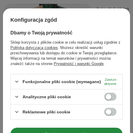
Zestaw Yerba Mate Yag
73,90 zł
/
zestaw
Konfiguracja zgód
Wi
Dbamy o Twoją prywatność
Sklep korzysta z plików cookie w celu realizacji usług zgodnie z
Polityką dotyczącą cookies
. Możesz określić warunki
przechowywania lub dostępu do cookie w Twojej przeglądarce.
Więcej informacji na temat warunków i prywatności można
znaleźć także na stronie
Prywatność i warunki Google
.
Zestaw Yerba Mate dużo rodzajów dla pary PREMIUM
130,98 zł
/
zestaw
Zawsze
Funkcjonalne pliki cookie (wymagane)
aktywne
Więcej opcji
Analityczne pliki cookie
Reklamowe pliki cookie
Polecane