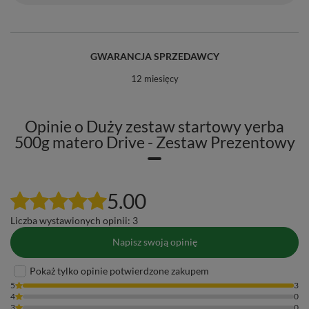
GWARANCJA SPRZEDAWCY
12 miesięcy
Opinie o Duży zestaw startowy yerba
500g matero Drive - Zestaw Prezentowy
5.00
Liczba wystawionych opinii: 3
Napisz swoją opinię
Pokaż tylko opinie potwierdzone zakupem
5
3
4
0
3
0