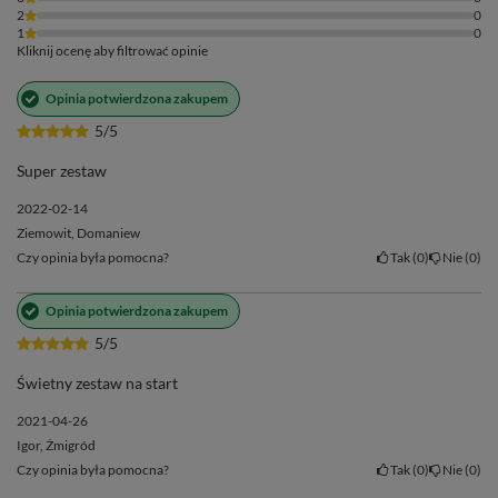
2
0
1
0
Kliknij ocenę aby filtrować opinie
Opinia potwierdzona zakupem
5/5
Super zestaw
2022-02-14
Ziemowit, Domaniew
Czy opinia była pomocna?
Tak
0
Nie
0
Opinia potwierdzona zakupem
5/5
Świetny zestaw na start
2021-04-26
Igor, Żmigród
Czy opinia była pomocna?
Tak
0
Nie
0