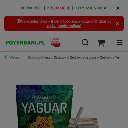
NOWOŚCI
|
PROMOCJE
|
HITY MIESIĄCA
⏳Wyprzedaż trwa –🔥Ceny topnieją w oczach
👉 Zgarnij
zniżki, zanim znikną!
Wstecz
Strona główna
Zestawy
Zestawy startowe
Zestawy z Yerbą -