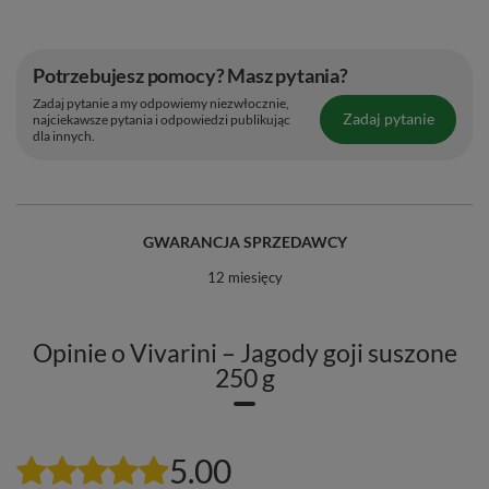
Zamówione produkty otrzymasz w szczelnym,
dostosowanym do przechowywania żywności
Potrzebujesz pomocy? Masz pytania?
opakowaniu, które zapewnia doskonałą ochronę
Zadaj pytanie a my odpowiemy niezwłocznie,
zawartości przed czynnikami zewnętrznymi i utratą
Zadaj pytanie
najciekawsze pytania i odpowiedzi publikując
dla innych.
cennych walorów.
GWARANCJA SPRZEDAWCY
12 miesięcy
Opinie o Vivarini – Jagody goji suszone
250 g
5.00