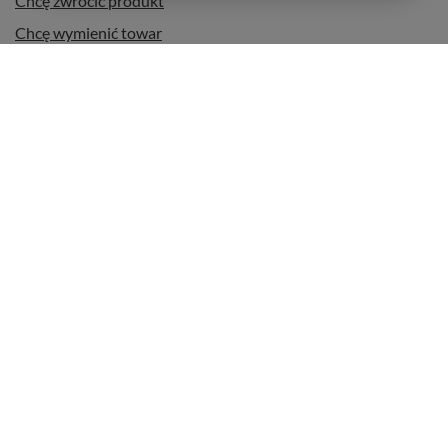
Chcę zwrócić produkt
Chcę wymienić towar
Kontakt
Konto
Regulaminy
Informacje dodatkowe
+48 22 11 31 447
kontakt@poyerbani.pl
Poyerbani.pl
,
Ostrowskiego 9/129
,
53-238
Wrocław