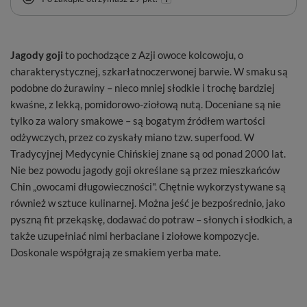
Jagody goji
to pochodzące z Azji owoce kolcowoju, o
charakterystycznej, szkarłatnoczerwonej barwie. W smaku są
podobne do żurawiny – nieco mniej słodkie i trochę bardziej
kwaśne, z lekką, pomidorowo-ziołową nutą. Doceniane są nie
tylko za walory smakowe – są bogatym źródłem wartości
odżywczych, przez co zyskały miano tzw. superfood. W
Tradycyjnej Medycynie Chińskiej znane są od ponad 2000 lat.
Nie bez powodu jagody goji określane są przez mieszkańców
Chin „owocami długowieczności". Chętnie wykorzystywane są
również w sztuce kulinarnej. Można jeść je bezpośrednio, jako
pyszną fit przekąskę, dodawać do potraw – słonych i słodkich, a
także uzupełniać nimi herbaciane i ziołowe kompozycje.
Doskonale współgrają ze smakiem yerba mate.
Informacje dodatkowe:
Składniki
: 100% suszone jagody goji