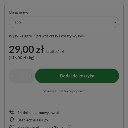
Masa netto
250g
Wysyłka
jutro
Sprawdź czasy i koszty wysyłki
29,00 zł
brutto
/
szt.
(116,00 zł / kg)
-
Dodaj do koszyka
+
Możesz kupić także poprzez:
14
dni na darmowy zwrot
Bezpieczne zakupy
Po zakupie otrzymasz
29 pkt.