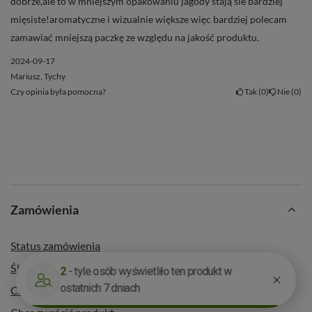
dobrze,ale to w mniejszym opakowaniu jagody stają sie bardziej
mięsiste!aromatyczne i wizualnie większe więc bardziej polecam
zamawiać mniejszą paczkę ze względu na jakość produktu.
2024-09-17
Mariusz, Tychy
Czy opinia była pomocna?
Tak
0
Nie
0
Zamówienia
Status zamówienia
Śledzenie przesyłki
Chcę zareklamować produkt