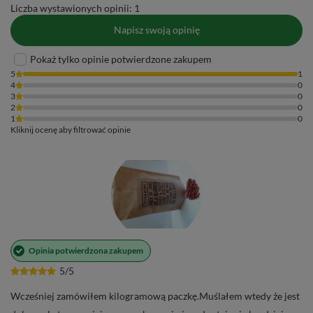
Liczba wystawionych opinii: 1
Napisz swoją opinię
Pokaż tylko opinie potwierdzone zakupem
5
1
4
0
3
0
2
0
1
0
Kliknij ocenę aby filtrować opinie
Opinia potwierdzona zakupem
5/5
Wcześniej zamówiłem kilogramową paczkę.Muślałem wtedy że jest