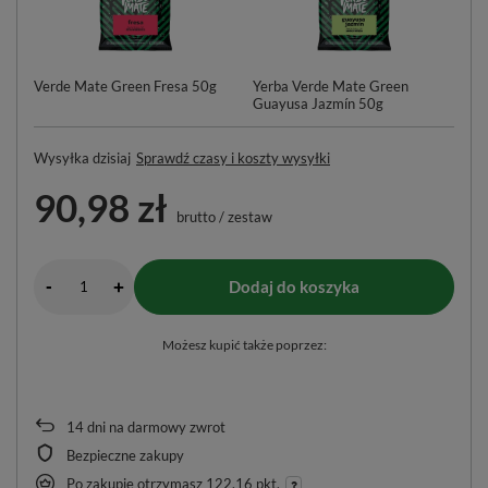
Verde Mate Green Fresa 50g
Yerba Verde Mate Green
Bo
Guayusa Jazmín 50g
Wysyłka
dzisiaj
Sprawdź czasy i koszty wysyłki
90,98 zł
brutto
/
zestaw
-
Dodaj do koszyka
+
Możesz kupić także poprzez:
14
dni na darmowy zwrot
Bezpieczne zakupy
Po zakupie otrzymasz
122.16 pkt.