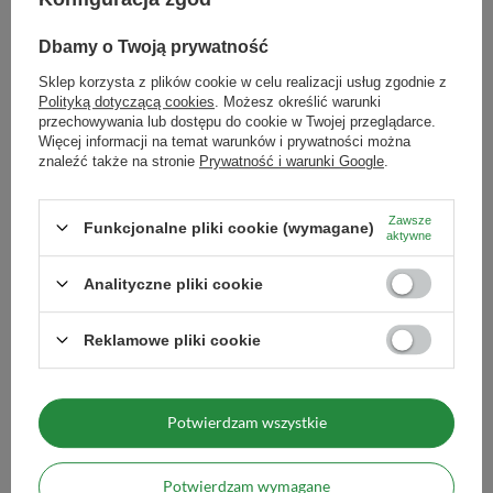
naczynka, umieść w nim bombillę i
zalej wodą o temperaturze nie
Dbamy o Twoją prywatność
wyższej niż 80°C. Odczekaj kilka
minut. Susz możesz zalewać
Sklep korzysta z plików cookie w celu realizacji usług zgodnie z
kilkukrotnie, do momentu, gdy
napar utraci smak.
Polityką dotyczącą cookies
. Możesz określić warunki
przechowywania lub dostępu do cookie w Twojej przeglądarce.
Sposób przechowywania
Przechowywać w suchym,
Więcej informacji na temat warunków i prywatności można
zaciemnionym i chłodnym
znaleźć także na stronie
Prywatność i warunki Google
.
miejscu. Chronić przed wilgocią.
Zawsze
Funkcjonalne pliki cookie (wymagane)
Zobacz również
aktywne
Analityczne pliki cookie
Zestaw tykwa Guarani f
46,90 zł
Reklamowe pliki cookie
/
zestaw
Wi
Potwierdzam wszystkie
Potwierdzam wymagane