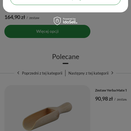
Zestaw Yerba Mate Energia dla dwojga Bombilla 1kg
164,90 zł
/
zestaw
Więcej opcji
Polecane
Poprzedni z tej kategorii
Następny z tej kategorii
Zestaw Yerba Mate Tyk
90,98 zł
/
zestaw