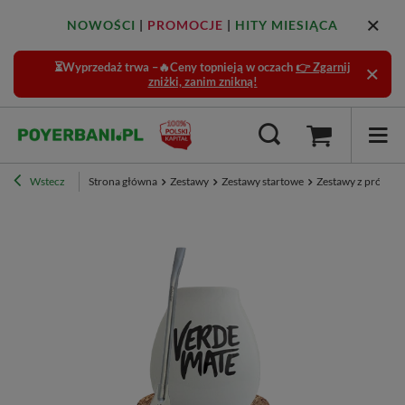
NOWOŚCI
|
PROMOCJE
|
HITY MIESIĄCA
⏳Wyprzedaż trwa –🔥Ceny topnieją w oczach
👉 Zgarnij
zniżki, zanim znikną!
Wstecz
Strona główna
Zestawy
Zestawy startowe
Zestawy z próbka