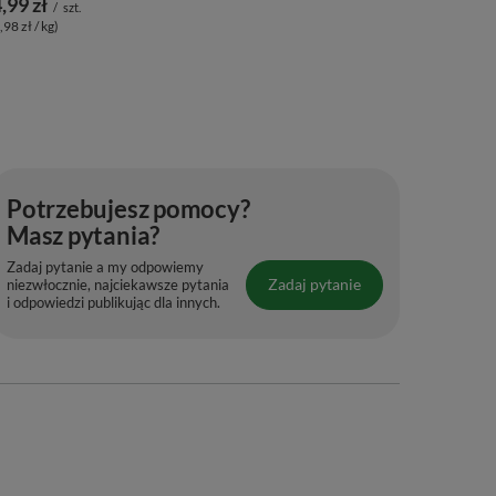
,99 zł
/
szt.
,98 zł / kg)
Potrzebujesz pomocy?
Masz pytania?
Zadaj pytanie a my odpowiemy
Zadaj pytanie
niezwłocznie, najciekawsze pytania
i odpowiedzi publikując dla innych.