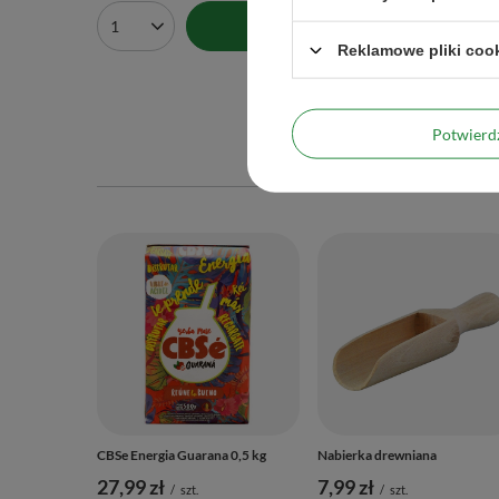
Do koszyka
Ilość produktów
Ilość 
Reklamowe pliki coo
Potwier
CBSe Energia Guarana 0,5 kg
Nabierka drewniana
27,99 zł
7,99 zł
/
szt.
/
szt.