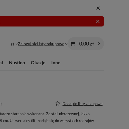
!
0,00 zł
Zaloguj się
Listy zakupowe
zł
ki
Nustino
Okazje
Inne
8)
Dodaj do listy zakupowej
Bardzo starannie wykonana. Ze stali nierdzewnej, lekko
5 cm. Uniwersalny filtr nadaje się do wszystkich rodzajów