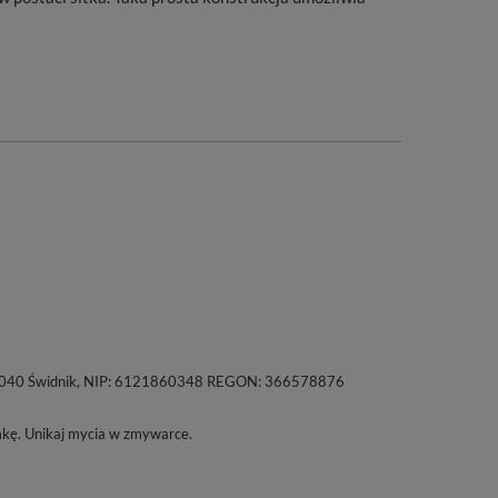
a, 21-040 Świdnik, NIP: 6121860348 REGON: 366578876
mkę. Unikaj mycia w zmywarce.