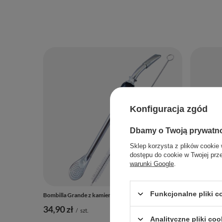
Konfiguracja zgód
Dbamy o Twoją prywatn
Sklep korzysta z plików cookie 
dostępu do cookie w Twojej prz
warunki Google
.
Funkcjonalne pliki 
Bombilla Grande z kamieniem - czarna
Bombilla Gri
34,90 zł
24,90 zł
/
szt.
Analityczne pliki coo