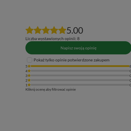
5.00
Liczba wystawionych opinii: 8
Napisz swoją opinię
Pokaż tylko opinie potwierdzone zakupem
5
4
3
2
1
Kliknij ocenę aby filtrować opinie