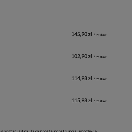
145,90 zł
/
zestaw
102,90 zł
/
zestaw
114,98 zł
/
zestaw
115,98 zł
/
zestaw
w postaci sitka. Taka prosta konstrukcja umożliwia