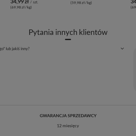
34,99 zł
34
/
szt.
(59,98 zł / kg)
(69,98 zł / kg)
(69
Pytania innych klientów
o" lub jakiś inny?
GWARANCJA SPRZEDAWCY
12 miesięcy