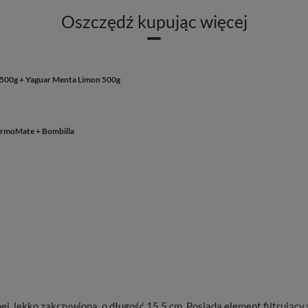
Oszczędź kupując więcej
 500g + Yaguar Menta Limon 500g
ermoMate + Bombilla
j, lekko zakrzywiona, o długość 15,5 cm. Posiada element filtrujący 