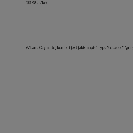
(55,98 zł / kg)
Witam. Czy na tej bombilli jest jakiś napis? Typu "cebador" "gring