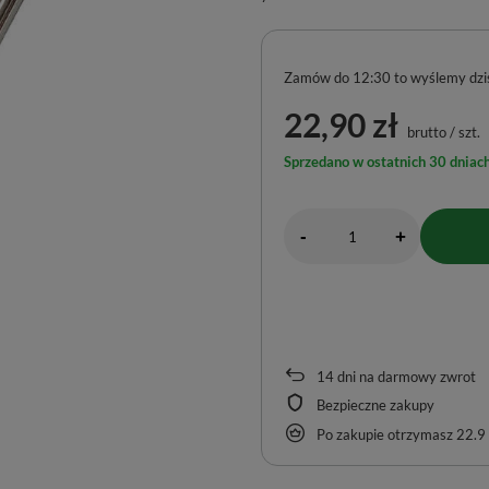
Zamów do
12:30 to wyślemy dzis
22,90 zł
brutto
/
szt.
Sprzedano w ostatnich 30 dniach
-
+
14
dni na darmowy zwrot
Bezpieczne zakupy
Po zakupie otrzymasz
22.9 