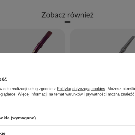
Zobacz również
ość
w celu realizacji usług zgodnie z
Polityką dotyczącą cookies
. Możesz określi
eglądarce. Więcej informacji na temat warunków i prywatności można znaleźć
cookie (wymagane)
ngo - kolor fioletowy
Bombilla Gringo Silver
24,99 zł
/
szt.
/
szt.
kie