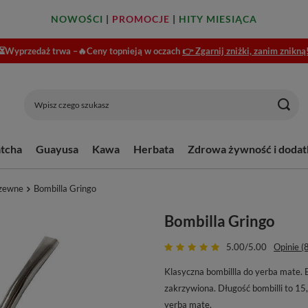
NOWOŚCI
|
PROMOCJE
|
HITY MIESIĄCA
⏳Wyprzedaż trwa –🔥Ceny topnieją w oczach
👉 Zgarnij zniżki, zanim znikną
tcha
Guayusa
Kawa
Herbata
Zdrowa żywność i dodat
zewne
Bombilla Gringo
Bombilla Gringo
5.00/5.00
Opinie (
Klasyczna bombillla do yerba mate. 
zakrzywiona. Długość bombilli to 15,
yerba mate.