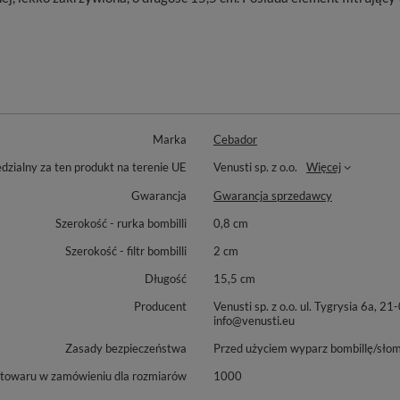
Marka
Cebador
zialny za ten produkt na terenie UE
Venusti sp. z o.o.
Więcej
Gwarancja
Gwarancja sprzedawcy
Szerokość - rurka bombilli
0,8 cm
Szerokość - filtr bombilli
2 cm
Długość
15,5 cm
Producent
Venusti sp. z o.o. ul. Tygrysia 6
info@venusti.eu
Zasady bezpieczeństwa
Przed użyciem wyparz bombillę/sło
 towaru w zamówieniu dla rozmiarów
1000