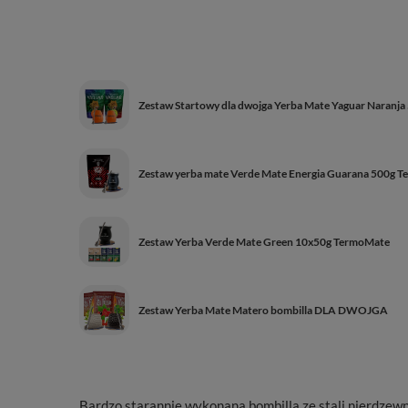
Zestaw Startowy dla dwojga Yerba Mate Yaguar Naranja
Zestaw yerba mate Verde Mate Energia Guarana 500g T
Zestaw Yerba Verde Mate Green 10x50g TermoMate
Zestaw Yerba Mate Matero bombilla DLA DWOJGA
Bardzo starannie wykonana bombilla ze stali nierdzewne