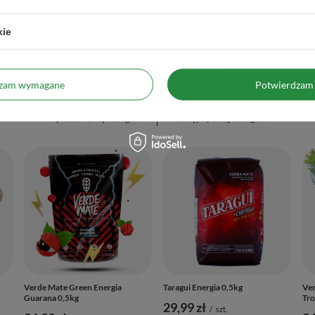
Do koszyka
Do koszyka
produktów
Ilość produktów
kie
Polecane
dzam wymagane
Potwierdzam 
Poprzedni z tej kategorii
Następny z tej kategorii
Verde Mate Green Energia
Taragui Energia 0,5kg
Ver
Guarana 0,5kg
Tro
29,99 zł
/
szt.