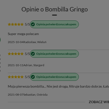
Opinie o Bombilla Gringo
5/5
Opinia potwierdzona zakupem
Super mega polecam
2025-10-04
Radosław, Wieluń
5/5
Opinia potwierdzona zakupem
8
0
0
2021-10-11
Adrian, Stargard
0
0
5/5
Opinia potwierdzona zakupem
Moja pierwsza bombilla... Nie jest droga, filtruje bardzo dobrze. Ł
2021-08-07
Sebastian, Ostróda
ZOBACZ WI