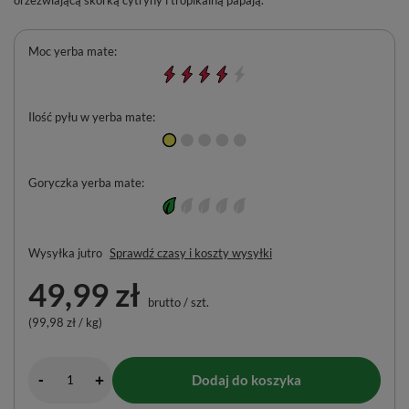
Moc yerba mate
Ilość pyłu w yerba mate
Goryczka yerba mate
Wysyłka
jutro
Sprawdź czasy i koszty wysyłki
49,99 zł
brutto
/
szt.
(99,98 zł / kg)
-
Dodaj do koszyka
+