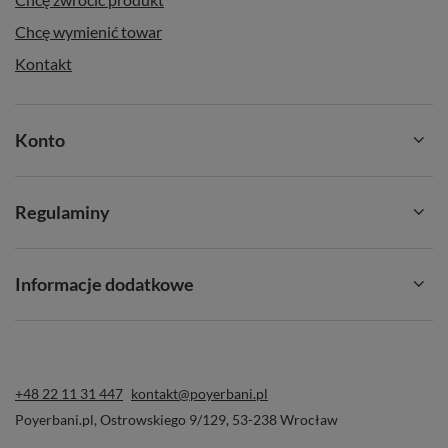
Chcę wymienić towar
Kontakt
Konto
O Verde Mate Green 🌿
Marka
Verde Mate Green
to synonim jakości, tradycji i
Regulaminy
autentyczności w świecie yerba mate. Produkowana na
kameralnej plantacji w regionie Parana w Brazylii, zachowuje
naturalny charakter i wyjątkowy smak, którym możesz cieszyć
Informacje dodatkowe
się każdego dnia.
Dlaczego warto wybrać Verde Mate Green?
✅
100% naturalne składniki
– brak sztucznych
+48 22 11 31 447
kontakt@poyerbani.pl
aromatów i niepotrzebnych dodatków.
Poyerbani.pl
,
Ostrowskiego 9/129
,
53-238
Wrocław
✅
Sin palo
– mieszanka zawiera wyłącznie liście, bez