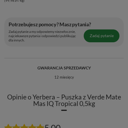
(99,98 zł / kg)
płatki bławatka, płatki nagietka, naturalne aromaty
⚖️ Masa netto:
500 g
🌎 Kraj pochodzenia:
Brazylia
Potrzebujesz pomocy? Masz pytania?
🏭 Wyprodukowano dla:
Venusti Sp. z o.o.
Zadaj pytanie a my odpowiemy niezwłocznie,
🗓️ Najlepiej spożyć przed:
Data ważności i nr partii na
Zadaj pytanie
najciekawsze pytania i odpowiedzi publikując
dla innych.
opakowaniu.
GWARANCJA SPRZEDAWCY
12 miesięcy
Opinie o Yerbera – Puszka z Verde Mate
Mas IQ Tropical 0,5kg
5.00