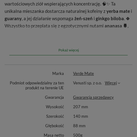
wartościowych ziół wspierających koncentrację. 🧠✨ Ta
unikalna mieszanka dostarcza naturalnej kofeiny z
yerba mate
i
guarany
, a jej działanie wspomaga
żeń-szeń
i
ginkgo biloba
. 🍀
Wszystko to przeplata się z egzotycznymi nutami
ananasa 🍍,
papai 🥭 i smoczego owocu 🐲
, tworząc prawdziwą eksplozję
smaku i aromatu! Niepowtarzalnego charakteru dodają również
płatki róży 🌹, bławatka i nagietka
, które zachwycą smakiem i
Pokaż więcej
przepięknym wyglądem.
Niezależnie od tego, czy uczysz się, pracujesz czy po prostu
Marka
Verde Mate
chcesz dostarczyć sobie zdrowej dawki energii,
Verde Mate
Más IQ Tropical
będzie idealnym wyborem! 🚀
Podmiot odpowiedzialny za ten
Venusti sp. z o.o.
Więcej
produkt na terenie UE
Gwarancja
Gwarancja sprzedawcy
Wysokość
207 mm
Szerokość
140 mm
Głębokość
88 mm
Masa netto
500g