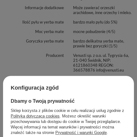
Informacje dodatkowe
Może zawierać orzeszki
arachidowe, inne orzechy i mleko.
Ilość pyłu w yerba mate
bardzo mało pyłu (do 5%)
Moc yerba mate
mocne pobudzenie (4/5)
Goryczka yerba mate
bardzo delikatna yerba mate,
prawie bez goryczki (1/5)
Producent
Venusti sp. z o.o. ul. Tygrysia 6a,
21-040 Świdnik, NIP:
6121860348 REGON:
366578876 info@venusti.eu
Sposób przechowywania
Przechowywać w suchym,
zaciemnionym i chłodnym
Konfiguracja zgód
miejscu. Chronić przed wilgocią.
Sposób przygotowania
Nasyp około 15g yerba mate do
Dbamy o Twoją prywatność
naczynka, umieść w nim bombillę i
zalej wodą o temperaturze nie
Sklep korzysta z plików cookie w celu realizacji usług zgodnie z
wyższej niż 80°C. Odczekaj kilka
Polityką dotyczącą cookies
. Możesz określić warunki
minut. Susz możesz zalewać
przechowywania lub dostępu do cookie w Twojej przeglądarce.
kilkukrotnie, do momentu, gdy
Więcej informacji na temat warunków i prywatności można
napar utraci smak.
znaleźć także na stronie
Prywatność i warunki Google
.