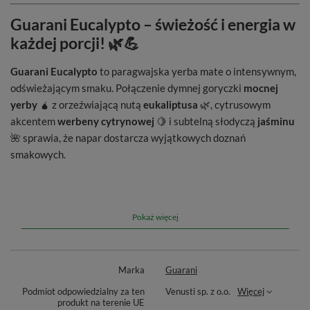
Guarani Eucalypto – świeżość i energia w
każdej porcji! 🌿💪
Guarani Eucalypto
to paragwajska yerba mate o intensywnym,
odświeżającym smaku. Połączenie dymnej goryczki
mocnej
yerby
🧉 z orzeźwiającą nutą
eukaliptusa
🌿, cytrusowym
akcentem
werbeny cytrynowej
🍋 i subtelną słodyczą
jaśminu
🌺 sprawia, że napar dostarcza wyjątkowych doznań
smakowych.
To idealna propozycja dla osób poszukujących
naturalnego
pobudzenia
i odświeżenia w jednym! Dodatek
moringi
🌱
wzbogaca napar o cenne właściwości, a całość tworzy
Pokaż więcej
harmonijną, ziołowo-cytrusową kompozycję.
Marka
Guarani
Podmiot odpowiedzialny za ten
Venusti sp. z o.o.
Więcej
produkt na terenie UE