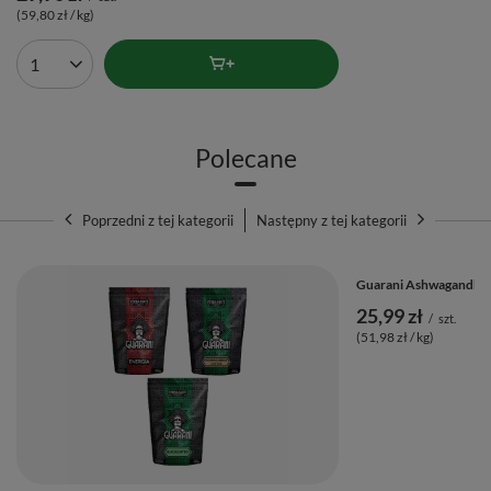
(59,80 zł / kg)
Ilość produktów
Polecane
Skład yerba mate i dodatkowe informacje
🔎🌱
Poprzedni z tej kategorii
Następny z tej kategorii
🌱 Składniki:
92,6% yerba mate, 2,5% liść eukaliptusa,
Guarani Ashwagandha C
liść moringi, werbena cytrynowa, naturalne aromaty
25,99 zł
/
szt.
⚖️ Masa netto:
500 g
(51,98 zł / kg)
🌎 Kraj pochodzenia:
Paragwaj
🏭 Wyprodukowano dla:
Venusti Sp. z o.o.
🗓️ Najlepiej spożyć przed:
Data ważności i nr partii na
opakowaniu.