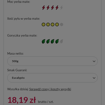
Moc yerba mate
Ilość pyłu w yerba mate
Goryczka yerba mate
Masa netto
500g
Smak Guarani
Eucalypto
Wysyłka
dzisiaj
Sprawdź czasy i koszty wysyłki
18,19 zł
brutto
/
szt.