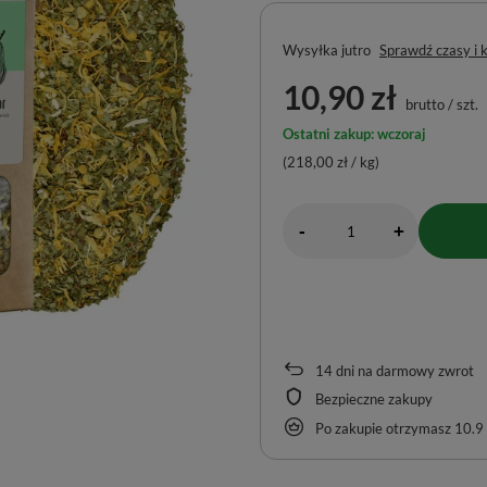
Wysyłka
jutro
Sprawdź czasy i 
10,90 zł
brutto
/
szt.
Ostatni zakup: wczoraj
(218,00 zł / kg)
-
+
14
dni na darmowy zwrot
Bezpieczne zakupy
Po zakupie otrzymasz
10.9 