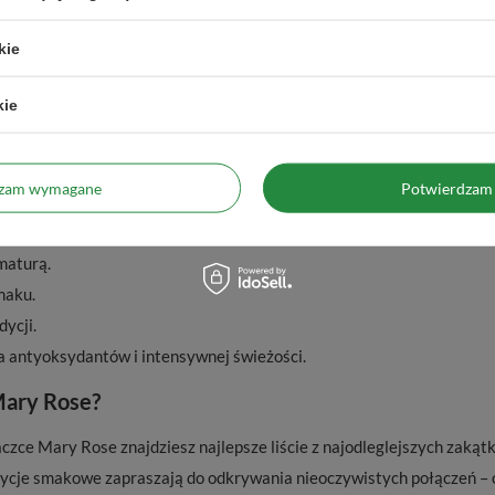
spotkaniu przy filiżance herbaty. ✨
kie
🌐
Strona internetowa marki:
www.maryrosetea.com
kie
go świata. Odkryj kolekcję Mary Rose
dzam wymagane
Potwierdzam 
tensywności.
bnica smaku i elegancji.
maturą.
maku.
ycji.
a antyoksydantów i intensywnej świeżości.
Mary Rose?
zce Mary Rose znajdziesz najlepsze liście z najodleglejszych zakąt
je smakowe zapraszają do odkrywania nieoczywistych połączeń – o