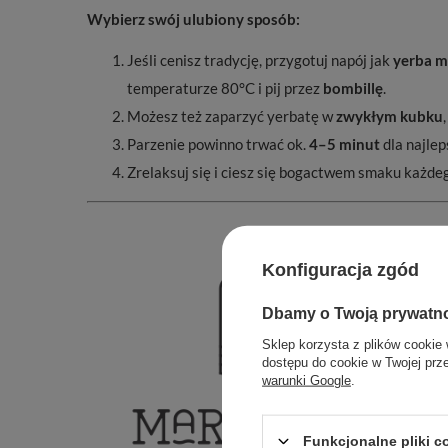
Wybierz swój ulubiony sposób:
Jeśli cenisz tradycję, przygotuj napój jak
yerba m
temperaturze 80°C i pij przez
bombillę
.
Możesz też zaparzyć yerbatę w
zwykłym kubku
Parzenie powinno trwać ok.
4–5 minut
dla najle
Zrelaksuj się i ciesz się bogactwem smaku każde
Konfiguracja zgód
Dbamy o Twoją prywatn
Sklep korzysta z plików cookie 
dostępu do cookie w Twojej prz
warunki Google
.
Funkcjonalne pliki 