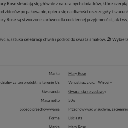
y Rose składają się głównie z naturalnych dodatków, które czerpią
od zbiorów po pakowanie, opiera się na dbałości o szczegóły i szacun
y Rose są stworzone zarówno dla codziennej przyjemności, jak i w
 życia, sztuka celebracji chwili i podróż do świata smaków. 🏖️ Wybie
Marka
Mary Rose
zialny za ten produkt na terenie UE
Venusti sp. z o.o.
Więcej
Gwarancja
Gwarancja sprzedawcy
Masa netto
50g
Sposób przechowywania
Przechowywać w suchym, zaciemniony
Forma
Liściasta
Marka
Mary Rose