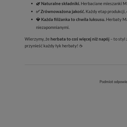
🌿 Naturalne składniki.
Herbaciane mieszanki Mar
✅ Zrównoważona jakość.
Każdy etap produkcji, 
💎 Każda filiżanka to chwila luksusu.
Herbaty Mar
niezapomnianymi.
Wierzymy, że
herbata to coś więcej niż napój
– to styl
przynieść każdy łyk herbaty! ☕
Podmiot odpowied