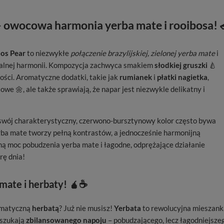
– owocowa harmonia yerba mate i rooibosa! 
os Pear
to niezwykłe
połączenie brazylijskiej, zielonej yerba mate
i
turalnej harmonii. Kompozycja zachwyca smakiem
słodkiej gruszki
🍐
kości. Aromatyczne dodatki, takie jak
rumianek
i
płatki nagietka
,
we 🌼, ale także sprawiają, że napar jest niezwykle delikatny i
a swój charakterystyczny, czerwono-bursztynowy kolor często bywa
rba mate tworzy pełną kontrastów, a jednocześnie harmonijną
lną moc pobudzenia yerba mate i łagodne, odprężające działanie
rę dnia!
mate i herbaty! 🧉☕
omatyczną
herbatą
? Już nie musisz!
Yerbata
to rewolucyjna mieszank
 szukają
zbilansowanego napoju
– pobudzającego, lecz łagodniejsze