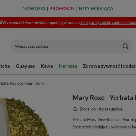
NOWOŚCI
|
PROMOCJE
|
HITY MIESIĄCA
⏳Wyprzedaż trwa –🔥Ceny topnieją w oczach
👉 Zgarnij zniżki, zanim znikną
tcha
Guayusa
Kawa
Herbata
Zdrowa żywność i dodat
rbata Rooibos Pear - 50 g
Mary Rose - Yerbata 
Dodaj do listy zakupowej
Yerbata Mary Rose Rooibos Pear to poł
Soczystości dodają tu owocowe składn