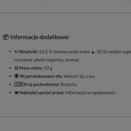
📦 Informacje dodatkowe:
✨ Składniki:
63,2 % zielona yerba mate 🧉, 30 % rooibos super
rumianek, płatki nagietka, aromat
⚖️ Masa netto:
50 g
🌍 Wyprodukowano dla:
Venusti Sp. z o.o.
🇨🇳 Kraj pochodzenia:
Brazylia
📅 Najlepiej spożyć przed:
Informacja na opakowaniu