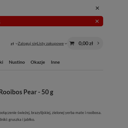
!
0,00 zł
Zaloguj się
Listy zakupowe
zł
ki
Nustino
Okazje
Inne
Rooibos Pear - 50 g
ączenie świeżej, brazylijskiej, zielonej yerba mate i rooibosa.
iki: gruszka i jabłko.