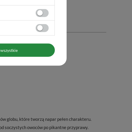
wszystkie
ków globu, które tworzą napar pełen charakteru.
d soczystych owoców po pikantne przyprawy.