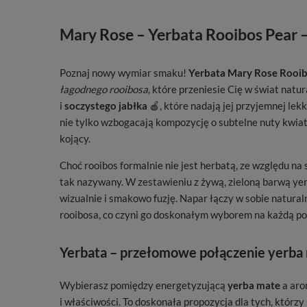
Mary Rose – Yerbata Rooibos Pear 
Poznaj nowy wymiar smaku!
Yerbata Mary Rose Rooib
łagodnego rooibosa
, które przeniesie Cię w świat na
i
soczystego jabłka
🍎, które nadają jej przyjemnej lek
nie tylko wzbogacają kompozycję o subtelne nuty kwiato
kojący.
Choć rooibos formalnie nie jest herbatą, ze względu n
tak nazywany. W zestawieniu z żywą, zieloną barwą ye
wizualnie i smakowo fuzję. Napar łączy w sobie natura
rooibosa, co czyni go doskonałym wyborem na każdą po
Yerbata – przełomowe połączenie yerba 
Wybierasz pomiędzy energetyzującą
yerba mate
a ar
i właściwości. To doskonała propozycja dla tych, którzy