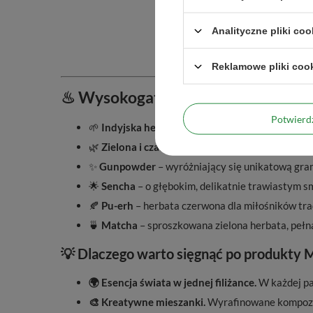
Analityczne pliki coo
Reklamowe pliki coo
♨ Wysokogatunkowe herbaty z całe
Potwier
🌱
Indyjska herbata Assam
– znana ze swojej in
🌿
Zielona i czarna herbata Yunnan
z Chin – skar
✨
Gunpowder
– wyróżniający się unikatową gra
🌟
Sencha
– o głębokim, delikatnie trawiastym s
🍂
Pu-erh
– herbata czerwona dla miłośników trad
🍵
Matcha
– sproszkowana zielona herbata, pełn
💡 Dlaczego warto sięgnąć po produkty 
🌍 Esencja świata w jednej filiżance.
W każdej pac
🎨 Kreatywne mieszanki.
Wyrafinowane kompozyc