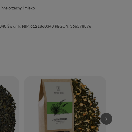
inne orzechy i mleko.
a, 21-040 Świdnik, NIP: 6121860348 REGON: 366578876
Mary Rose – 
28,00 zł
/
(280,00 zł / k
Ilość p