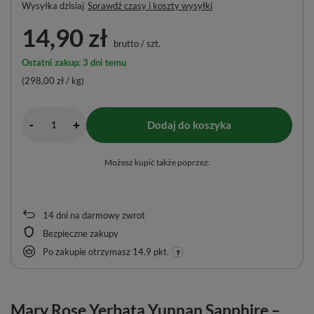
Wysyłka
dzisiaj
Sprawdź czasy i koszty wysyłki
14,90 zł
brutto
/
szt.
Ostatni zakup: 3 dni temu
(298,00 zł / kg)
-
Dodaj do koszyka
+
Możesz kupić także poprzez:
14
dni na darmowy zwrot
Bezpieczne zakupy
Po zakupie otrzymasz
14.9 pkt.
Mary Rose Yerbata Yunnan Sapphire –