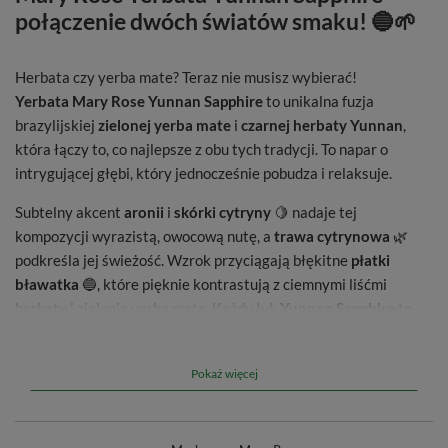
połączenie dwóch światów smaku! 🔵🌱
Herbata czy yerba mate? Teraz nie musisz wybierać!
Yerbata Mary Rose Yunnan Sapphire
to unikalna fuzja
brazylijskiej
zielonej yerba mate
i
czarnej herbaty Yunnan
,
która łączy to, co najlepsze z obu tych tradycji. To napar o
intrygującej głębi, który jednocześnie pobudza i relaksuje.
Subtelny akcent
aronii
i
skórki cytryny
🍋 nadaje tej
kompozycji wyrazistą, owocową nutę, a
trawa cytrynowa
🌿
podkreśla jej świeżość. Wzrok przyciągają błękitne
płatki
bławatka
🔵, które pięknie kontrastują z ciemnymi liśćmi
herbaty i zielenią yerba mate. Każdy łyk
Yunnan Sapphire
to
wyjątkowe doświadczenie – idealne dla tych, którzy szukają
czegoś wyjątkowego.
Pokaż więcej