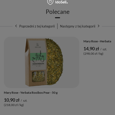
Polecane
Poprzedni z tej kategorii
Następny z tej kategorii
Mary Rose - Herbata Cz
14,90 zł
/
szt.
(298,00 zł / kg)
🥣 Jak zaparzyć yerbatę Mary Rose Yunnan
Mary Rose - Yerbata Rooibos Pear - 50 g
Sapphire?
10,90 zł
/
szt.
(218,00 zł / kg)
Wybierz najlepszą metodę parzenia: