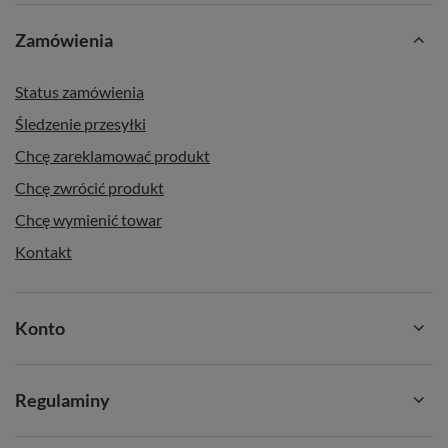
zieleni liści senchy 🌱, a może o kremowej zmysłowości
Zamówienia
japońskiej herbaty matcha 🍵? Mary Rose oferuje coś więcej
– niepowtarzalne kompozycje, które dodają magii każdemu
Status zamówienia
spotkaniu przy filiżance herbaty. ✨
Śledzenie przesyłki
🌐
Strona internetowa marki:
www.maryrosetea.com
Chcę zareklamować produkt
Chcę zwrócić produkt
Chcę wymienić towar
Kontakt
Konto
Regulaminy