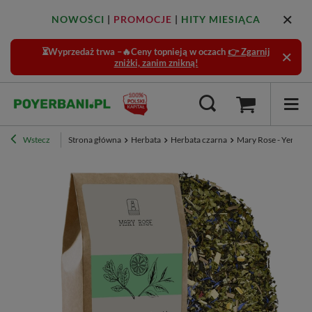
NOWOŚCI
|
PROMOCJE
|
HITY MIESIĄCA
⏳Wyprzedaż trwa –🔥Ceny topnieją w oczach
👉 Zgarnij
zniżki, zanim znikną!
Wstecz
Strona główna
Herbata
Herbata czarna
Mary Rose - Yerbata