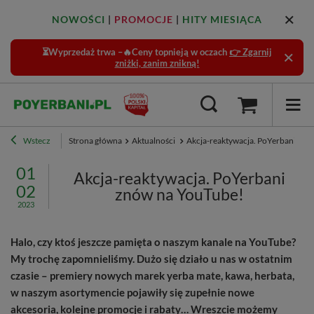
NOWOŚCI
|
PROMOCJE
|
HITY MIESIĄCA
⏳Wyprzedaż trwa –🔥Ceny topnieją w oczach
👉 Zgarnij
zniżki, zanim znikną!
Wstecz
Strona główna
Aktualności
Akcja-reaktywacja. PoYerbani znó
01
Akcja-reaktywacja. PoYerbani
02
znów na YouTube!
2023
Halo, czy ktoś jeszcze pamięta o naszym kanale na YouTube?
My trochę zapomnieliśmy. Dużo się działo u nas w ostatnim
czasie – premiery nowych marek yerba mate, kawa, herbata,
w naszym asortymencie pojawiły się zupełnie nowe
akcesoria, kolejne promocje i rabaty… Wreszcie możemy