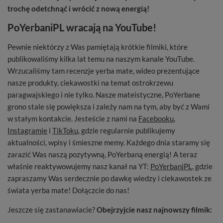
trochę odetchnąć i wrócić z nową energią!
PoYerbaniPL wracają na YouTube!
Pewnie niektórzy z Was pamiętają krótkie filmiki, które
publikowaliśmy kilka lat temu na naszym kanale YouTube.
Wrzucaliśmy tam recenzje yerba mate, wideo prezentujące
nasze produkty, ciekawostki na temat ostrokrzewu
paragwajskiego i nie tylko. Nasze mateistyczne, PoYerbane
grono stale się powiększa i zależy nam na tym, aby być z Wami
w stałym kontakcie. Jesteście z nami na
Facebooku
,
Instagramie
i
TikToku
, gdzie regularnie publikujemy
aktualności, wpisy i śmieszne memy. Każdego dnia staramy się
zarazić Was naszą pozytywną, PoYerbaną energią! A teraz
właśnie reaktywowujemy nasz kanał na YT:
PoYerbaniPL
, gdzie
zapraszamy Was serdecznie po dawkę wiedzy i ciekawostek ze
świata yerba mate! Dołączcie do nas!
Jeszcze się zastanawiacie?
Obejrzyjcie nasz najnowszy filmik: