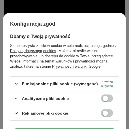
Konfiguracja zgód
Dbamy o Twoją prywatność
Sklep korzysta z plików cookie w celu realizacji usług zgodnie z
Polityką dotyczącą cookies
. Możesz określić warunki
przechowywania lub dostępu do cookie w Twojej przeglądarce.
Więcej informacji na temat warunków i prywatności można
znaleźć także na stronie
Prywatność i warunki Google
.
Zawsze
Funkcjonalne pliki cookie (wymagane)
aktywne
Analityczne pliki cookie
Autor:
MARCIN (CZŁOWIEK OD WSZYSTKIEGO)
Reklamowe pliki cookie
Marcin to najdziwniejszy typ w naszym PoYerbanym