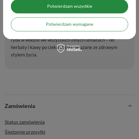
teamie. Twierdzi, że nie lubi yerba mate i sami
Potwierdzam wszystkie
zastanawiamy się, jak do nas trafił, ale ostatnio
przyłapaliśmy go jak ukradkiem popijał Verde Mate na
Potwierdzam wymagane
magazynie i najwyraźniej mu posmakowało. Czasem pisze
o yerbie (jak go zmusimy), ale zdecydowanie czuje się jak
ryba w wodzie we wszystkich innych tematach – od
herbaty i kawy po ciekawostki związane ze zdrowym
stylem życia.
Zamówienia
Status zamówienia
Śledzenie przesyłki