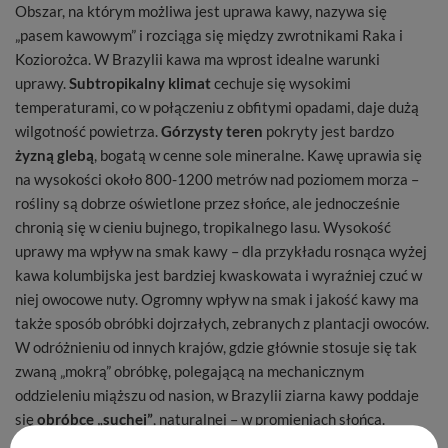
Obszar, na którym możliwa jest uprawa kawy, nazywa się
„pasem kawowym” i rozciąga się między zwrotnikami Raka i
Koziorożca. W Brazylii kawa ma wprost idealne warunki
uprawy.
Subtropikalny klimat
cechuje się wysokimi
temperaturami, co w połączeniu z obfitymi opadami, daje dużą
wilgotność powietrza.
Górzysty teren
pokryty jest bardzo
żyzną glebą
, bogatą w cenne sole mineralne. Kawę uprawia się
na wysokości około 800-1200 metrów nad poziomem morza –
rośliny są dobrze oświetlone przez słońce, ale jednocześnie
chronią się w cieniu bujnego, tropikalnego lasu. Wysokość
uprawy ma wpływ na smak kawy – dla przykładu rosnąca wyżej
kawa kolumbijska jest bardziej kwaskowata i wyraźniej czuć w
niej owocowe nuty. Ogromny wpływ na smak i jakość kawy ma
także sposób obróbki dojrzałych, zebranych z plantacji owoców.
W odróżnieniu od innych krajów, gdzie głównie stosuje się tak
zwaną „mokrą” obróbkę, polegającą na mechanicznym
oddzieleniu miąższu od nasion, w Brazylii ziarna kawy poddaje
się
obróbce „suchej”
, naturalnej – w promieniach słońca.