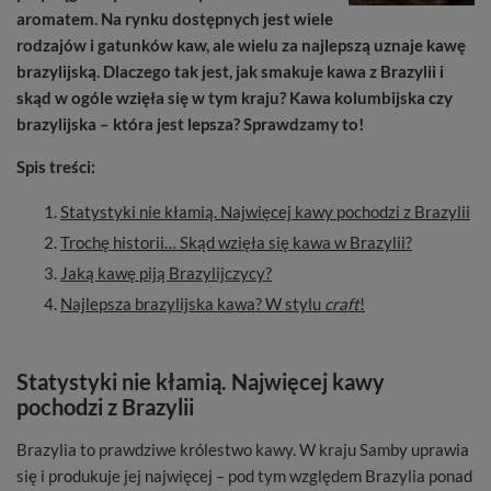
aromatem. Na rynku dostępnych jest wiele
rodzajów i gatunków kaw, ale wielu za najlepszą uznaje kawę
brazylijską. Dlaczego tak jest, jak smakuje kawa z Brazylii i
skąd w ogóle wzięła się w tym kraju? Kawa kolumbijska czy
brazylijska – która jest lepsza? Sprawdzamy to!
Spis treści:
Statystyki nie kłamią. Najwięcej kawy pochodzi z Brazylii
Trochę historii… Skąd wzięła się kawa w Brazylii?
Jaką kawę piją Brazylijczycy?
Najlepsza brazylijska kawa? W stylu
craft
!
Statystyki nie kłamią. Najwięcej kawy
pochodzi z Brazylii
Brazylia to prawdziwe królestwo kawy. W kraju Samby uprawia
się i produkuje jej najwięcej – pod tym względem Brazylia ponad