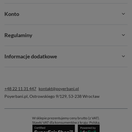
Konto
Regulaminy
Informacje dodatkowe
+48 22 11 31 447
kontakt@poyerbani.pl
Poyerbani.pl
,
Ostrowskiego 9/129
,
53-238
Wrocław
W sklepie prezentujemy ceny brutto (z VAT).
Stawki VAT dla konsumentów z kraju:
Polska
.