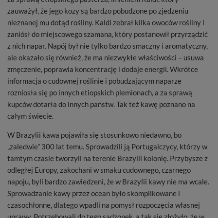
zauważył, że jego kozy są bardzo pobudzone po zjedzeniu
nieznanej mu dotąd rośliny. Kaldi zebrał kilka owoców rośliny i
zaniósł do miejscowego szamana, który postanowił przyrządzić
z nich napar. Napój był nie tylko bardzo smaczny i aromatyczny,
ale okazało się również, że ma niezwykłe właściwości – usuwa
zmęczenie, poprawia koncentrację i dodaje energii. Wkrótce
informacja o cudownej roślinie i pobudzającym naparze
rozniosła się po innych etiopskich plemionach, a za sprawą
kupców dotarła do innych państw. Tak też kawę poznano na
całym świecie.
W Brazylii kawa pojawiła się stosunkowo niedawno, bo
„zaledwie” 300 lat temu. Sprowadzili ją Portugalczycy, którzy w
tamtym czasie tworzyli na terenie Brazylii kolonię. Przybysze z
odległej Europy, zakochani w smaku cudownego, czarnego
napoju, byli bardzo zawiedzeni, że w Brazylii kawy nie ma wcale.
Sprowadzanie kawy przez ocean było skomplikowane i
czasochłonne, dlatego wpadli na pomysł rozpoczęcia własnej
uprawy. Potrzebowali do tego sadzonek, a tak się złożyło, że w