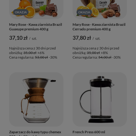
OKAZJA
OKAZJA
Mary Rose - Kawa ziarnista Brazil
Mary Rose - Kawa ziarnista Brazil
Guaxupe premium 400 g
Cerrado premium 400 g
37,10 zł
37,80 zł
/
szt.
/
szt.
Najniższa cena z 30 dni przed
Najniższa cena z 30 dni przed
obniżką:
35,00 zł
+6%
obniżką:
35,00 zł
+8%
Cena regularna:
53,00 zł
-30%
Cena regularna:
54,00 zł
-30%
Zaparzacz do kawy typu chemex
French Press 600 ml