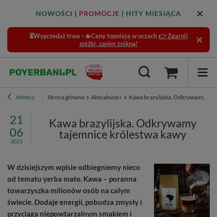
NOWOŚCI
|
PROMOCJE
|
HITY MIESIĄCA
⏳Wyprzedaż trwa –🔥Ceny topnieją w oczach
👉 Zgarnij
zniżki, zanim znikną!
Wstecz
Strona główna
Aktualności
Kawa brazylijska. Odkrywamy taje
21
Kawa brazylijska. Odkrywamy
06
tajemnice królestwa kawy
2023
W dzisiejszym wpisie odbiegniemy nieco
od tematu yerba mate. Kawa – poranna
towarzyszka milionów osób na całym
świecie. Dodaje energii, pobudza zmysły i
przyciąga niepowtarzalnym smakiem i