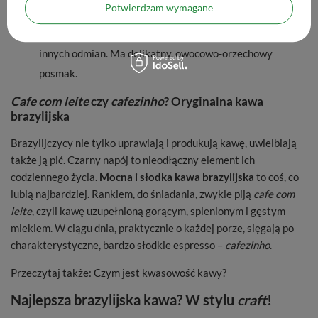
Potwierdzam wymagane
maragogype
– charakteryzuje się bardzo dużymi
ziarnami, nawet dwa-trzy razy większymi niż ziarna
innych odmian. Ma delikatny, owocowo-orzechowy
posmak.
Cafe com leite
czy
cafezinho
? Oryginalna kawa
brazylijska
Brazylijczycy nie tylko uprawiają i produkują kawę, uwielbiają
także ją pić. Czarny napój to nieodłączny element ich
codziennego życia.
Mocna i słodka kawa brazylijska
to coś, co
lubią najbardziej. Rankiem, do śniadania, zwykle piją
cafe com
leite
, czyli kawę uzupełnioną gorącym, spienionym i gęstym
mlekiem. W ciągu dnia, praktycznie o każdej porze, sięgają po
charakterystyczne, bardzo słodkie espresso –
cafezinho
.
Przeczytaj także:
Czym jest kwasowość kawy?
Najlepsza brazylijska kawa? W stylu
craft
!