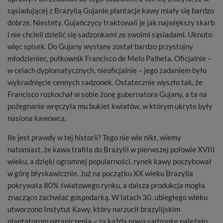
sąsiadującej z Brazylią Gujanie plantacje kawy miały się bardzo
dobrze. Niestety, Gujańczycy traktowali je jak największy skarb
i nie chcieli dzielić się sadzonkami ze swoimi sąsiadami. Uknuto
więc spisek. Do Gujany wysłany został bardzo przystojny
młodzieniec, pułkownik Francisco de Melo Palheta. Oficjalnie –
w celach dyplomatycznych, nieoficjalnie – jego zadaniem było
wykradnięcie cennych sadzonek. Ostatecznie wyszło tak, że
Francisco rozkochał w sobie żonę gubernatora Gujany, a ta na
pożegnanie wręczyła mu bukiet kwiatów, w którym ukryte były
nasiona kawowca.
Ile jest prawdy w tej historii? Tego nie wie nikt, wiemy
natomiast, że kawa trafiła do Brazylii w pierwszej połowie XVIII
wieku, a dzięki ogromnej popularności, rynek kawy poszybował
w górę błyskawicznie. Już na początku XX wieku Brazylia
pokrywała 80% światowego rynku, a dalsza produkcja mogła
znacząco zachwiać gospodarką. W latach 30. ubiegłego wieku
utworzono Instytut Kawy, który narzucił brazylijskim
plantatorom ograniczenia – za każdą nową sadzonkę należało