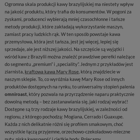
Ogromna skala produkcji kawy brazylijskiej ma niestety wpływ
na jakość produktu, który trafia do konsumentów. W pogoni za
zyskami, producenci wybierają mniej czasochłonne i tańsze
metody produkcji, które zakładają wykorzystanie maszyn,
zamiast pracy ludzkich rąk. W ten sposób powstaje kawa
przemysłowa, która jest tańsza, jest jej więcej, lepiej się
sprzedaje, ale jest niższej jakości. Na szczęście są wyjątki i
wśród kaw z Brazylii można znaleźć prawdziwe perełki należące
do segmentu „premium” i „speciality”. Jednym z przykładów jest
ziarnista,
kraftowa kawa Mary Rose
, którą znajdziecie w
naszym sklepie. To, co wyróżnia kawę Mary Rose od innych
produktów dostępnych na rynku, to uniwersalny stopień palenia
omniroast
, który pozwala na przyrządzenie naparu praktycznie
dowolną metodą – bez zastanawiania się, jaki rodzaj wybrać!
Dostępne są trzy rodzaje kawy brazylijskiej, w zależności od
regionu, z którego pochodzą: Mogiana, Cerrado i Guaxupe.
Każda z nich delikatnie różni się profilem smakowym, choć
wszystkie łączą przyjemne, orzechowo-czekoladowo-mleczne
nuty, niska kwasowość i ciężkie body. Polecamy