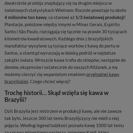
dwukrotnie przebija znajdujący się na drugim miejscu w
światowych statystykach Wietnam. Rocznie powstaje tu około
4 milionów ton kawy
, co stanowi aż
1/3 światowej produkcji
!
Plantacje, położone między innymi w Minas Gerais, Espírito
Santo i São Paulo, rozciągają się łącznie na prawie 30 tysiącach
kilometrów kwadratowych. Każdego dnia z brazylijskich
manufaktur wysyłane są tysiące worków z kawą do portu w
Santos, a stamtąd wyruszają w daleką podróż w najdalsze
zakątki świata. Wreszcie kawa trafia do sklepów, następnie do
domów, ekspresów i ostatecznie do naszych filiżanek, a my
możemy cieszyć się wspaniałym smakiem
oryginalnej kawy
brazylijskiej
. Czego chcieć więcej?
Trochę historii… Skąd wzięła się kawa w
Brazylii?
Dziś Brazylia jest mistrzem w produkcji kawy, ale nie zawsze
tak było. Jeszcze 300 lat temu Brazylijczycy nie mieli o niej
pojęcia. Według legend ludzkość poznała kawę 1000 lat temu
za sprawą etiopskiego pasterza, imieniem Kaldi, który