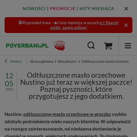
NOWOŚCI
|
PROMOCJE
|
HITY MIESIĄCA
⏳Wyprzedaż trwa –🔥Ceny topnieją w oczach
👉 Zgarnij
zniżki, zanim znikną!
Wstecz
Strona główna
Aktualności
Odtłuszczone masło orzechowe Nust
Odtłuszczone masło orzechowe
12
Nustino już teraz w większej paczce!
05
Poznaj pyszności, które
2021
przygotujesz z jego dodatkiem.
Nustino,
odtłuszczone masło orzechowe w proszku
szybko
zdobyło podniebienia wielu naszych klientów. W odpowiedzi
na rosnące zainteresowanie, od niedawna dostaniecie je
również w nowych, większych opakowaniach. To doskonała