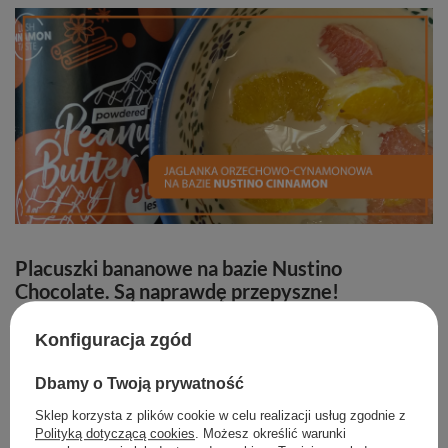
Placuszki bananowe na bazie Nustino
Chocolate. Są naprawdę przepyszne!
Składniki (na 6 placuszków):
Konfiguracja zgód
1 duży banan
Dbamy o Twoją prywatność
1 jajko
Sklep korzysta z plików cookie w celu realizacji usług zgodnie z
½ szklanki mąki owsianej
Polityką dotyczącą cookies
. Możesz określić warunki