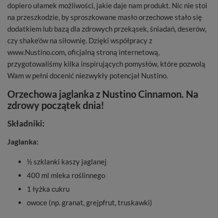
dopiero ułamek możliwości, jakie daje nam produkt. Nic nie stoi
na przeszkodzie, by sproszkowane masło orzechowe stało się
dodatkiem lub bazą dla zdrowych przekąsek, śniadań, deserów,
czy shake’ów na siłownię. Dzięki współpracy z
www.Nustino.com, oficjalną stroną internetową,
przygotowaliśmy kilka inspirujących pomysłów, które pozwolą
Wam w pełni docenić niezwykły potencjał Nustino.
Orzechowa jaglanka z Nustino Cinnamon. Na
zdrowy początek dnia!
Składniki:
Jaglanka:
½ szklanki kaszy jaglanej
400 ml mleka roślinnego
1 łyżka cukru
owoce (np. granat, grejpfrut, truskawki)