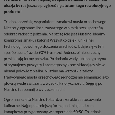
okazja by raz jeszcze przyjrzeć się atutom tego rewolucyjnego
produktu!
Trudno oprzeć się wspaniałemu smakowi masła orzechowego.
Niestety, ogromne ilości zawartego w nim tłuszczu potrafią
odebrać radość z jedzenia. Na szczęście jest Nustino, idealny
kompromis smaku i kalorii! Wszystko dzięki unikalnej
technologii powolnego tłoczenia arachidów. Udaje się w ten
sposób usunąć aż do 90% tłuszczu! Jednocześnie, orzechy
przybierają formę proszku. Po dodaniu wody lub innego płynu
otrzymujemy puszysty i aromatyczny krem składający się w
niemal połowie z białka. Nustino ma wszystkie zalety
tradycyjnego masła orzechowego jednocześnie eliminując jego
główną wadę związaną z wysoką kalorycznością. Sięgnij po
Nustino i zapomnij o wyrzeczeniach!
Ogromna zaleta Nustino to bardzo szerokie zastosowanie
kulinarne. Najpopularniejszą formą podania jest krem
kanapkowy przygotowany w proporcjach 50:50. To jednak