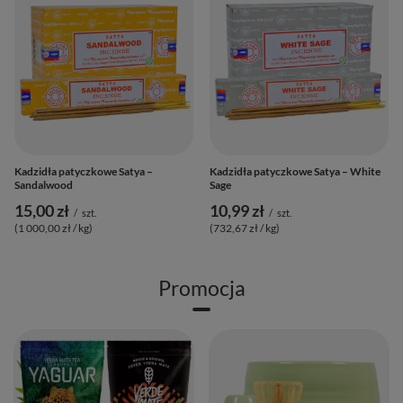
Kadzidła patyczkowe Satya –
Kadzidła patyczkowe Satya – White
Sandalwood
Sage
15,00 zł
10,99 zł
/
szt.
/
szt.
(1 000,00 zł / kg
)
(732,67 zł / kg
)
Promocja