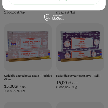
Santo
Patchouli
15,00 zł
11,00 zł
/
szt.
/
szt.
(1 000,00 zł / kg
)
(733,33 zł / kg
)
Kadzidła patyczkowe Satya – Positive
Kadzidła patyczkowe Satya – Reiki
Vibes
15,00 zł
/
szt.
15,00 zł
/
szt.
(1 000,00 zł / kg
)
(1 000,00 zł / kg
)