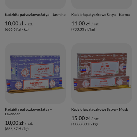
Kadzidła patyczkowe Satya – Jasmine
Kadzidła patyczkowe Satya – Karma
10,00 zł
11,00 zł
/
szt.
/
szt.
(666,67 zł / kg
)
(733,33 zł / kg
)
Kadzidła patyczkowe Satya –
Kadzidła patyczkowe Satya – Musk
Lavender
15,00 zł
/
szt.
10,00 zł
/
szt.
(1 000,00 zł / kg
)
(666,67 zł / kg
)