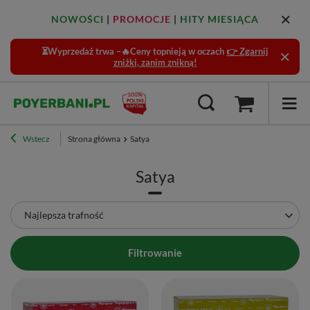
NOWOŚCI
|
PROMOCJE
|
HITY MIESIĄCA
⏳Wyprzedaż trwa –🔥Ceny topnieją w oczach
👉 Zgarnij
zniżki, zanim znikną!
Wstecz
Strona główna
Satya
Satya
Zmień sortowanie
Najlepsza trafność
Filtrowanie