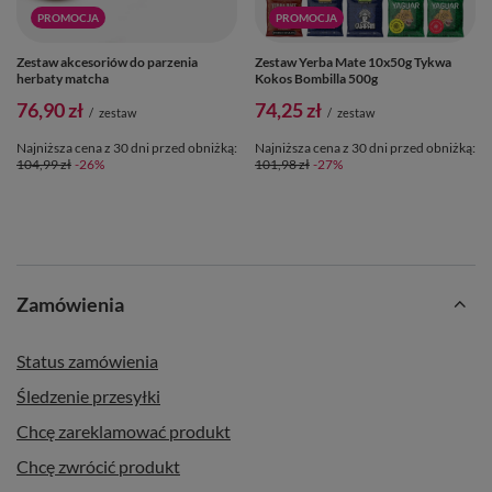
PROMOCJA
PROMOCJA
Zestaw akcesoriów do parzenia
Zestaw Yerba Mate 10x50g Tykwa
herbaty matcha
Kokos Bombilla 500g
76,90 zł
74,25 zł
/
zestaw
/
zestaw
Najniższa cena z 30 dni przed obniżką:
Najniższa cena z 30 dni przed obniżką:
104,99 zł
-26%
101,98 zł
-27%
Zamówienia
Status zamówienia
Śledzenie przesyłki
Chcę zareklamować produkt
Chcę zwrócić produkt