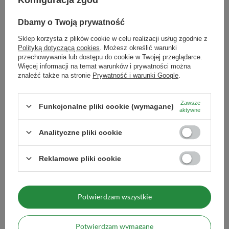
Konfiguracja zgód
Dbamy o Twoją prywatność
Sklep korzysta z plików cookie w celu realizacji usług zgodnie z
Polityką dotyczącą cookies
. Możesz określić warunki
przechowywania lub dostępu do cookie w Twojej przeglądarce.
Kadzidła patyczkowe Satya –
Kadzidła patyczkowe Satya – Opium
Namaste
Więcej informacji na temat warunków i prywatności można
9,00 zł
/
szt.
znaleźć także na stronie
Prywatność i warunki Google
.
10,99 zł
/
szt.
(600,00 zł / kg
)
(732,67 zł / kg
)
Zawsze
Funkcjonalne pliki cookie (wymagane)
aktywne
Analityczne pliki cookie
Reklamowe pliki cookie
Potwierdzam wszystkie
Kadzidła patyczkowe Satya – Palo
Kadzidła patyczkowe Satya –
Potwierdzam wymagane