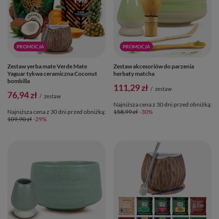
PROMOCJA
PROMOCJA
Zestaw yerba mate Verde Mate
Zestaw akcesoriów do parzenia
Yaguar tykwa ceramiczna Coconut
herbaty matcha
bombilla
111,29 zł
/
zestaw
76,94 zł
/
zestaw
Najniższa cena z 30 dni przed obniżką:
Najniższa cena z 30 dni przed obniżką:
158,99 zł
-30%
109,90 zł
-29%