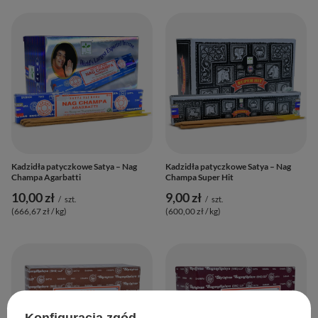
Kadzidła patyczkowe Satya – Nag
Kadzidła patyczkowe Satya – Nag
Champa Agarbatti
Champa Super Hit
10,00 zł
9,00 zł
/
szt.
/
szt.
(666,67 zł / kg
)
(600,00 zł / kg
)