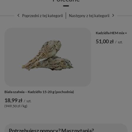
Poprzedni z tej kategorii
Następny z tej kategorii
Kadzidła HEM mix + d
51,00 zł
/
szt.
Biała szałwia – Kadzidło 15-20 g (pochodnia)
18,99 zł
/
szt.
(949,50 zł / kg)
Potrzebujesz pomocy? Masz pytania?