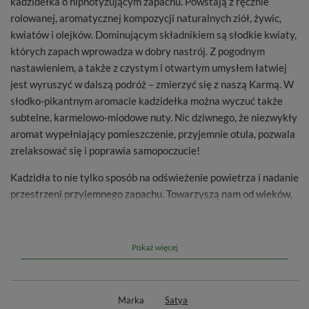
kadzidełka o hipnotyzującym zapachu. Powstają z ręcznie
rolowanej, aromatycznej kompozycji naturalnych ziół, żywic,
kwiatów i olejków. Dominującym składnikiem są słodkie kwiaty,
których zapach wprowadza w dobry nastrój. Z pogodnym
nastawieniem, a także z czystym i otwartym umysłem łatwiej
jest wyruszyć w dalszą podróż – zmierzyć się z naszą Karmą. W
słodko-pikantnym aromacie kadzidełka można wyczuć także
subtelne, karmelowo-miodowe nuty. Nic dziwnego, że niezwykły
aromat wypełniający pomieszczenie, przyjemnie otula, pozwala
zrelaksować się i poprawia samopoczucie!
Kadzidła to nie tylko sposób na odświeżenie powietrza i nadanie
przestrzeni przyjemnego zapachu. Towarzyszą nam od wieków,
łącząc świat ludzki z mistyczną sferą naszej rzeczywistości. W
zależności od kompozycji zapachowej kadzidła mogą wpływać
na nasze emocje i odczucia – pomagają obniżyć poziom stresu i
Pokaż więcej
zrelaksować się, poprawiają koncentrację i pobudzają
kreatywność, wprowadzają pozytywną energię i oczyszczają ze
złej, a nawet mogą działać jak afrodyzjak. Niektórzy wierzą, że
Marka
Satya