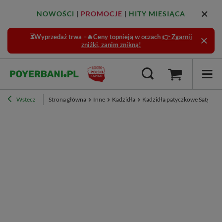
NOWOŚCI
|
PROMOCJE
|
HITY MIESIĄCA
⏳Wyprzedaż trwa –🔥Ceny topnieją w oczach
👉 Zgarnij
zniżki, zanim znikną!
Wstecz
Strona główna
Inne
Kadzidła
Kadzidła patyczkowe Satya – 