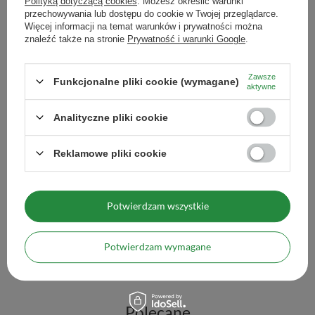
Zobacz również
Polityką dotyczącą cookies
. Możesz określić warunki
przechowywania lub dostępu do cookie w Twojej przeglądarce.
Kraj pochodzenia
: Indie
Więcej informacji na temat warunków i prywatności można
znaleźć także na stronie
Prywatność i warunki Google
.
Kadzidła patyczkowe S
Zawartość opakowania
: około 10 kadzidełek patyczkowych
10,99 zł
/
szt.
Zawsze
Długość kadzidła
: około 22 cm
(732,67 zł / kg)
Funkcjonalne pliki cookie (wymagane)
aktywne
Czas palenia kadzidła
: około 45-60 minut
Ilość produktów
Analityczne pliki cookie
Reklamowe pliki cookie
Kadzidła patyczkowe Satya – Dragon's Blood
15,00 zł
Potwierdzam wszystkie
/
szt.
(1 000,00 zł / kg)
Potwierdzam wymagane
Ilość produktów
Polecane