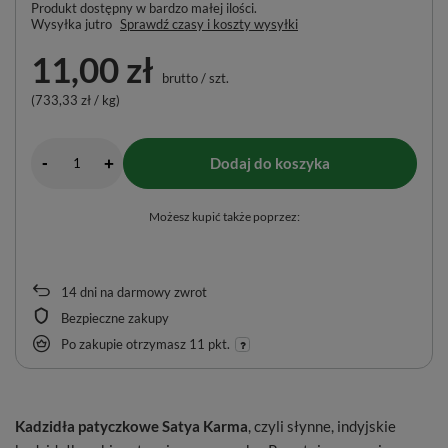
Produkt dostępny w bardzo małej ilości
Wysyłka
jutro
Sprawdź czasy i koszty wysyłki
11,00 zł
brutto
/
szt.
(733,33 zł / kg)
-
Dodaj do koszyka
+
Możesz kupić także poprzez:
14
dni na darmowy zwrot
Bezpieczne zakupy
Po zakupie otrzymasz
11 pkt.
Kadzidła patyczkowe Satya Karma
, czyli słynne, indyjskie