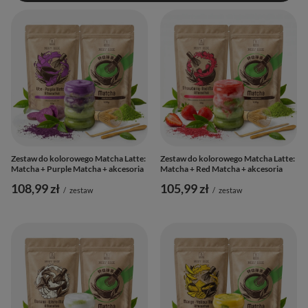
Zestaw do kolorowego Matcha Latte:
Zestaw do kolorowego Matcha Latte:
Matcha + Purple Matcha + akcesoria
Matcha + Red Matcha + akcesoria
108,99 zł
105,99 zł
/
zestaw
/
zestaw