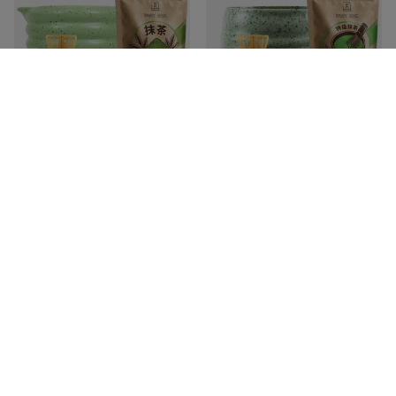
Zestaw do parzenia herbaty matcha:
Zestaw do parzenia herbaty matcha:
matcha 100g + akcesoria
matcha 100g + akcesoria
178,99 zł
185,99 zł
/
zestaw
/
zestaw