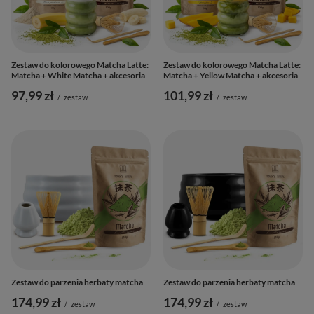
Zestaw do kolorowego Matcha Latte:
Zestaw do kolorowego Matcha Latte:
Matcha + White Matcha + akcesoria
Matcha + Yellow Matcha + akcesoria
97,99 zł
101,99 zł
/
zestaw
/
zestaw
Zestaw do parzenia herbaty matcha
Zestaw do parzenia herbaty matcha
174,99 zł
174,99 zł
/
zestaw
/
zestaw