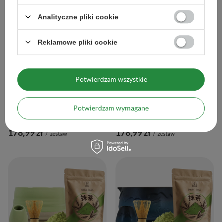
Analityczne pliki cookie
Reklamowe pliki cookie
Potwierdzam wszystkie
Potwierdzam wymagane
Zestaw do parzenia herbaty matcha
Zestaw do parzenia herbaty matcha
178,99 zł
178,99 zł
/
zestaw
/
zestaw