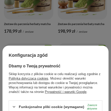
Zestaw do parzenia herbaty matcha
Zestaw do parzenia herbaty matcha
178,99 zł
198,99 zł
/
zestaw
/
zestaw
Konfiguracja zgód
Dbamy o Twoją prywatność
Sklep korzysta z plików cookie w celu realizacji usług zgodnie z
Polityką dotyczącą cookies
. Możesz określić warunki
przechowywania lub dostępu do cookie w Twojej przeglądarce.
Więcej informacji na temat warunków i prywatności można
znaleźć także na stronie
Prywatność i warunki Google
.
Zestaw do parzenia herbaty matcha
Zestaw do parzenia herbaty matcha
197,99 zł
197,99 zł
/
zestaw
/
zestaw
Zawsze
Funkcjonalne pliki cookie (wymagane)
aktywne