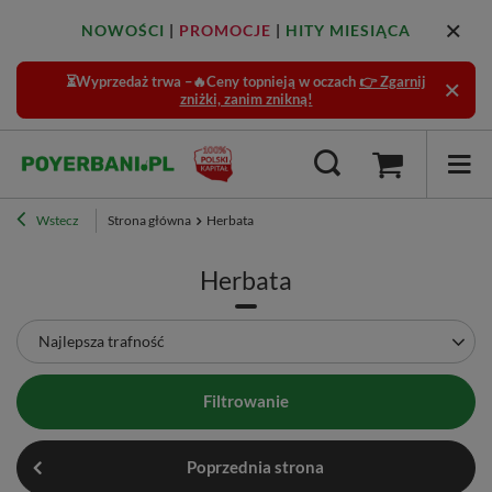
NOWOŚCI
|
PROMOCJE
|
HITY MIESIĄCA
⏳Wyprzedaż trwa –🔥Ceny topnieją w oczach
👉 Zgarnij
zniżki, zanim znikną!
Wstecz
Strona główna
Herbata
Herbata
Zmień sortowanie
Najlepsza trafność
Filtrowanie
Poprzednia strona