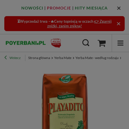
NOWOŚCI
|
PROMOCJE
|
HITY MIESIĄCA
⏳Wyprzedaż trwa –🔥Ceny topnieją w oczach
👉 Zgarnij
zniżki, zanim znikną!
Wstecz
Strona główna
Yerba Mate
Yerba Mate - według rodzaju
Kla