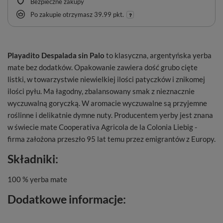
Bezpieczne zakupy
Po zakupie otrzymasz
39.99 pkt.
Playadito Despalada sin Palo
to klasyczna, argentyńska yerba
mate bez dodatków. Opakowanie zawiera dość grubo cięte
listki, w towarzystwie niewielkiej ilości patyczków i znikomej
ilości pyłu. Ma łagodny, zbalansowany smak z nieznacznie
wyczuwalną goryczką. W aromacie wyczuwalne są przyjemne
roślinne i delikatnie dymne nuty. Producentem yerby jest znana
w świecie mate Cooperativa Agricola de la Colonia Liebig -
firma założona przeszło 95 lat temu przez emigrantów z Europy.
Składniki:
100 % yerba mate
Dodatkowe informacje:
Masa netto
: 500 g