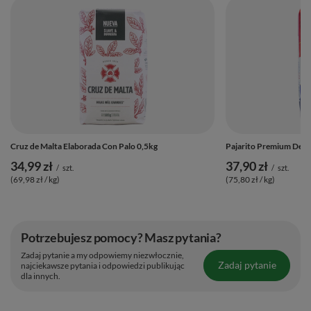
Cruz de Malta Elaborada Con Palo 0,5kg
Pajarito Premium Desp
34,99 zł
37,90 zł
/
szt.
/
szt.
(69,98 zł / kg)
(75,80 zł / kg)
Potrzebujesz pomocy? Masz pytania?
Zadaj pytanie a my odpowiemy niezwłocznie,
Zadaj pytanie
najciekawsze pytania i odpowiedzi publikując
dla innych.