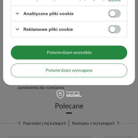
wyższej niż 80°C. Odczekaj kilka
minut. Susz możesz zalewać
kilkukrotnie, do momentu, gdy
Analityczne pliki cookie
napar utraci smak.
Goryczka yerba mate
delikatna yerba mate, z lekką
Reklamowe pliki cookie
goryczką (2/5)
Moc yerba mate
mocne pobudzenie (4/5)
Ilość pyłu w yerba mate
bardzo mało pyłu (do 5%)
Potwierdzam wszystkie
Importer / Podmiot
Venusti sp. z o.o. ul. Tygrysia 6a,
odpowiedzialny
21-040 Świdnik, NIP:
6121860348 REGON:
Potwierdzam wymagane
366578876 info@venusti.eu
Maksymalna ilość towaru w
1000
zamówieniu dla rozmiarów
Polecane
Poprzedni z tej kategorii
Następny z tej kategorii