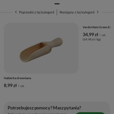
Poprzedni z tej kategorii
Następny z tej kategorii
Verde Mate Green Ener
34,99 zł
/
szt.
(69,98 zł / kg)
Nabierka drewniana
8,99 zł
/
szt.
Potrzebujesz pomocy? Masz pytania?