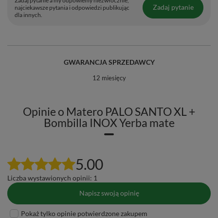
Zadaj pytanie a my odpowiemy niezwłocznie,
Zadaj pytanie
najciekawsze pytania i odpowiedzi publikując
dla innych.
GWARANCJA SPRZEDAWCY
12 miesięcy
Opinie o Matero PALO SANTO XL +
Bombilla INOX Yerba mate
5.00
Liczba wystawionych opinii: 1
Napisz swoją opinię
Pokaż tylko opinie potwierdzone zakupem