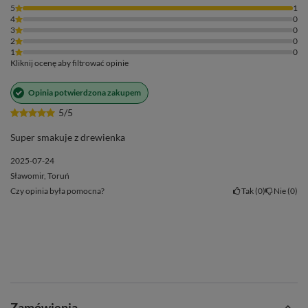
5
1
4
0
3
0
2
0
1
0
Kliknij ocenę aby filtrować opinie
Opinia potwierdzona zakupem
5/5
Super smakuje z drewienka
2025-07-24
Sławomir, Toruń
Czy opinia była pomocna?
Tak
0
Nie
0
Zamówienia