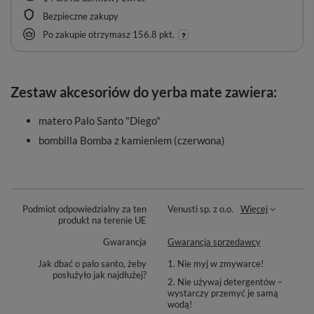
Bezpieczne zakupy
Po zakupie otrzymasz
156.8 pkt.
Zestaw akcesoriów do yerba mate zawiera:
matero Palo Santo "Diego"
bombilla Bomba z kamieniem (czerwona)
Podmiot odpowiedzialny za ten
Venusti sp. z o.o.
Więcej
produkt na terenie UE
Gwarancja
Gwarancja sprzedawcy
Jak dbać o palo santo, żeby
1. Nie myj w zmywarce!
posłużyło jak najdłużej?
2. Nie używaj detergentów –
wystarczy przemyć je samą
wodą!