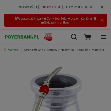
NOWOŚCI
|
PROMOCJE
|
HITY MIESIĄCA
⏳Wyprzedaż trwa –🔥Ceny topnieją w oczach
👉 Zgarnij
zniżki, zanim znikną!
Wstecz
Strona główna
Zestawy
Naczynko + Bombilla
Matero PALO S