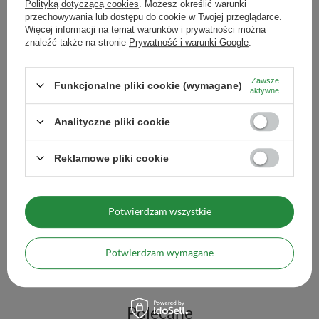
Polityką dotyczącą cookies
. Możesz określić warunki
przechowywania lub dostępu do cookie w Twojej przeglądarce.
Więcej informacji na temat warunków i prywatności można
znaleźć także na stronie
Prywatność i warunki Google
.
Zestaw Yerba Mate Pr
Bombilla
118,99 zł
/
zestaw
Zawsze
Funkcjonalne pliki cookie (wymagane)
aktywne
Wi
Analityczne pliki cookie
Reklamowe pliki cookie
Zestaw Yerba Mate Prezentowy 10x50g 500g Matero +
Bombilla
Potwierdzam wszystkie
112,99 zł
/
zestaw
Więcej opcji
Potwierdzam wymagane
Polecane