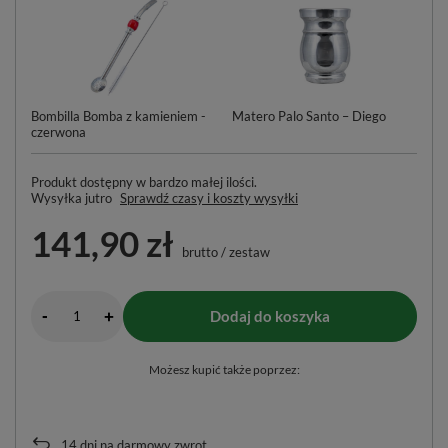
Bombilla Bomba z kamieniem -
Matero Palo Santo – Diego
czerwona
Produkt dostępny w bardzo małej ilości
Wysyłka
jutro
Sprawdź czasy i koszty wysyłki
141,90 zł
brutto
/
zestaw
-
Dodaj do koszyka
+
Możesz kupić także poprzez:
14
dni na darmowy zwrot