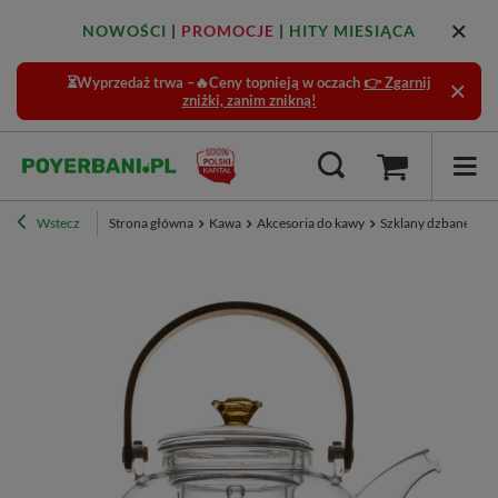
NOWOŚCI
|
PROMOCJE
|
HITY MIESIĄCA
⏳Wyprzedaż trwa –🔥Ceny topnieją w oczach
👉 Zgarnij
zniżki, zanim znikną!
Wstecz
Strona główna
Kawa
Akcesoria do kawy
Szklany dzbanek z 