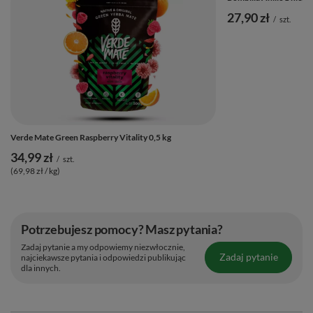
27,90 zł
/
szt.
Verde Mate Green Raspberry Vitality 0,5 kg
34,99 zł
/
szt.
(69,98 zł / kg)
Potrzebujesz pomocy? Masz pytania?
Zadaj pytanie a my odpowiemy niezwłocznie,
Zadaj pytanie
najciekawsze pytania i odpowiedzi publikując
dla innych.