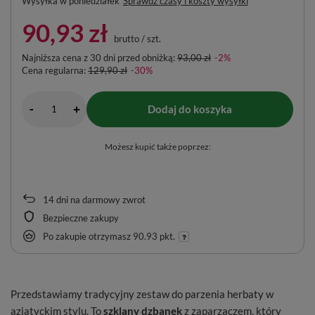
Wysyłka
w poniedziałek
Sprawdź czasy i koszty wysyłki
90,93 zł
brutto
/
szt.
Najniższa cena z 30 dni przed obniżką:
93,00 zł
-2%
Cena regularna:
129,90 zł
-30%
-
Dodaj do koszyka
+
Możesz kupić także poprzez:
14
dni na darmowy zwrot
Bezpieczne zakupy
Po zakupie otrzymasz
90.93 pkt.
Przedstawiamy tradycyjny zestaw do parzenia herbaty w
azjatyckim stylu. To
szklany dzbanek
z zaparzaczem, który