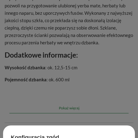
pozwoli na przygotowanie ulubionej yerba mate, herbaty lub
innego naparu, bez uporczywych fusów. Wykonany z najwyższej
jakości stopu szkła, co przekłada się na doskonałą izolację
cieplną, dzięki czemu nie poparzysz sobie dłoni. Szklane,
przezroczyste ścianki pozwalają na obserwowanie efektownego
procesu parzenia herbaty we wnętrzu dzbanka.
Dodatkowe informacje:
Wysokość dzbanka
: ok. 12,5-15 cm
Pojemność dzbanka
: ok. 600 ml
Wymiary większego zaparzacza
: ok. 9 x 8,5 cm
Wymiary mniejszego zaparzacza
: ok. 3 x 6,5 cm
Pokaż więcej
Pojemność większego zaparzacza
: ok. 30 g suszu
Materiał wykonania
: szkło
Marka
Cebador
Konfiguracja zgód