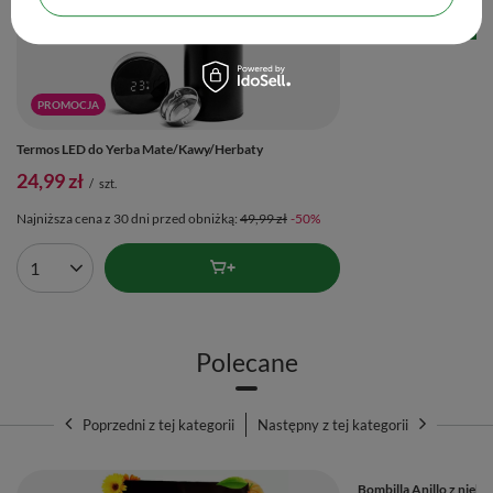
Ilość produktów
PROMOCJA
Termos LED do Yerba Mate/Kawy/Herbaty
24,99 zł
/
szt.
Najniższa cena z 30 dni przed obniżką:
49,99 zł
-50%
Ilość produktów
Polecane
Poprzedni z tej kategorii
Następny z tej kategorii
Bombilla Anillo z niebi