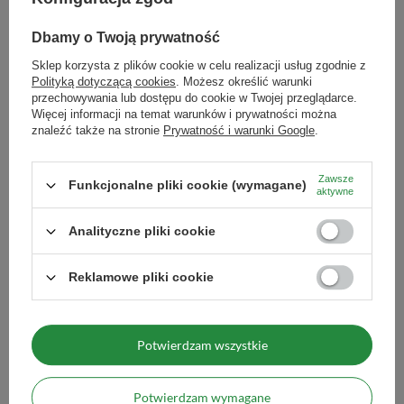
Podmiot odpowiedzialny za ten
Venusti sp. z o.o.
Więcej
produkt na terenie UE
Uwaga: Dzbanek i wszystkie jego elementy są dość delikatne,
Dbamy o Twoją prywatność
Gwarancja
Gwarancja sprzedawcy
dlatego sugerujemy, by myć go ręcznie – nie w zmywarce.
Sklep korzysta z plików cookie w celu realizacji usług zgodnie z
Marka
Cebador
Polityką dotyczącą cookies
. Możesz określić warunki
przechowywania lub dostępu do cookie w Twojej przeglądarce.
Producent
Venusti sp. z o.o. ul. Tygrysia 6a,
Więcej informacji na temat warunków i prywatności można
21-040 Świdnik, NIP:
znaleźć także na stronie
Prywatność i warunki Google
.
6121860348 REGON:
366578876 info@venusti.eu
Zasady bezpieczeństwa
Przed użyciem wyparz naczynie.
Zawsze
Funkcjonalne pliki cookie (wymagane)
Unikaj mycia w zmywarce.
aktywne
Maksymalna ilość towaru w
1000
Analityczne pliki cookie
zamówieniu dla rozmiarów
Reklamowe pliki cookie
Zobacz również
Potwierdzam wszystkie
Kubek Termiczny Cebad
59,99 zł
/
szt.
Potwierdzam wymagane