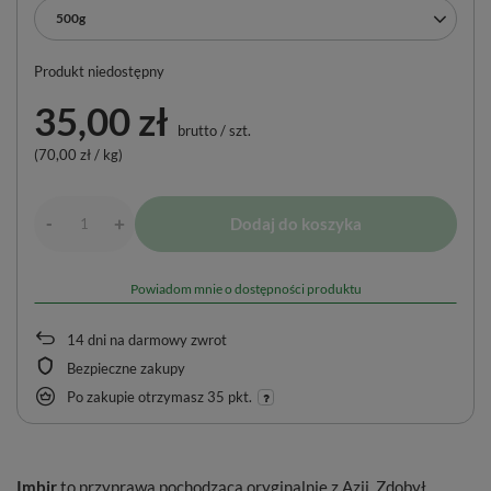
500g
Produkt niedostępny
35,00 zł
brutto
/
szt.
(70,00 zł / kg)
-
Dodaj do koszyka
+
Powiadom mnie o dostępności produktu
14
dni na darmowy zwrot
Bezpieczne zakupy
Po zakupie otrzymasz
35 pkt.
Imbir
to przyprawa pochodząca oryginalnie z Azji. Zdobył