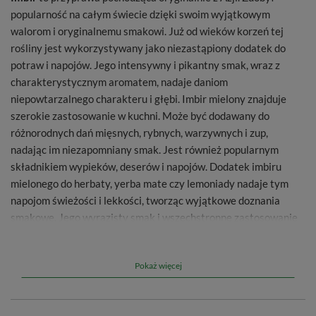
popularność na całym świecie dzięki swoim wyjątkowym
walorom i oryginalnemu smakowi. Już od wieków korzeń tej
rośliny jest wykorzystywany jako niezastąpiony dodatek do
potraw i napojów. Jego intensywny i pikantny smak, wraz z
charakterystycznym aromatem, nadaje daniom
niepowtarzalnego charakteru i głębi. Imbir mielony znajduje
szerokie zastosowanie w kuchni. Może być dodawany do
różnorodnych dań mięsnych, rybnych, warzywnych i zup,
nadając im niezapomniany smak. Jest również popularnym
składnikiem wypieków, deserów i napojów. Dodatek imbiru
mielonego do herbaty, yerba mate czy lemoniady nadaje tym
napojom świeżości i lekkości, tworząc wyjątkowe doznania
smakowe. Jego wyrazisty smak i wszechstronne zastosowanie
sprawiają, że stanowi nieodłączny element wzbogacający
potrawy i napary. Mielony imbir to niezastąpiony dodatek w
Pokaż więcej
kuchni, który potrafi przemienić zwykłe danie w wyjątkowe i
porywające doświadczenie kulinarne!
Informacje dodatkowe: