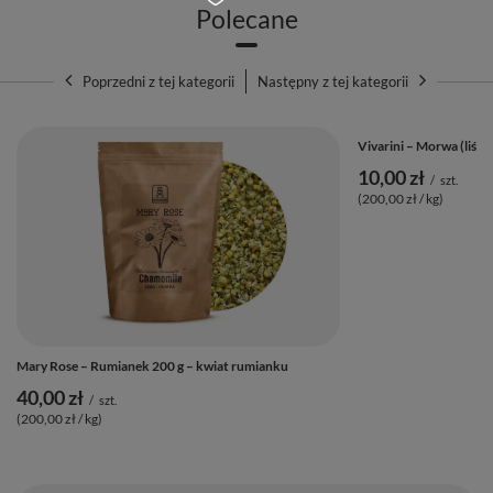
możliwie najkrótsze ścieżki transportu towarów, co
Polecane
pozwala zminimalizować pozostawiany ślad węglowy.
Vivarini współpracuje wyłącznie ze sprawdzonymi i
Poprzedni z tej kategorii
Następny z tej kategorii
godnymi zaufania plantatorami i dostawcami, którzy
spełniają szereg rygorystycznych norm.
Vivarini – Morwa (liść) 
Produkty marki Vivarini uzyskały odpowiednie
10,00 zł
/
szt.
certyfikaty jakości potwierdzające zgodność z wymogami
(200,00 zł / kg)
bezpieczeństwa żywności oraz gwarantujące ich
naturalne pochodzenie (no GMO!).
Zamówione produkty otrzymasz w szczelnym,
dostosowanym do przechowywania żywności
opakowaniu, które zapewnia doskonałą ochronę
Mary Rose – Rumianek 200 g – kwiat rumianku
zawartości przed czynnikami zewnętrznymi i utratą
40,00 zł
/
szt.
cennych walorów.
(200,00 zł / kg)