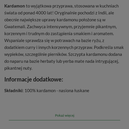
Kardamon
to wyjątkowa przyprawa, stosowana w kuchniach
świata od ponad 4000 lat! Oryginalnie pochodzi z Indii, ale
obecnie największe uprawy kardamonu położone są w
Gwatemali. Zachwyca intensywnym, przyjemnie pikantnym,
korzennym i trudnym do zastąpienia smakiem i aromatem.
Wspaniale sprawdza się w potrawach na bazie ryżu, z
dodatkiem curry i innych korzennych przypraw. Podkreśla smak
wypieków, szczególnie pierników. Szczypta kardamonu dodana
do naparu na bazie herbaty lub yerba mate nada intrygującej,
pikantnej nuty.
Informacje dodatkowe:
Składniki
: 100% kardamon - nasiona łuskane
Masa netto
: 50 g
Wyprodukowano dla
: Venusti Sp. z o.o.
Pokaż więcej
Kraj pochodzenia
: Gwatemala