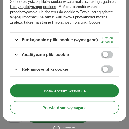
Sklep korzysta z plików cookie w celu realizacji usług zgodnie z
Polityką dotyczącą cookies
. Możesz określić warunki
Produkty marki Vivarini uzyskały odpowiednie
Zobacz również
przechowywania lub dostępu do cookie w Twojej przeglądarce.
certyfikaty jakości potwierdzające zgodność z wymogami
Więcej informacji na temat warunków i prywatności można
znaleźć także na stronie
Prywatność i warunki Google
.
bezpieczeństwa żywności oraz gwarantujące ich
naturalne pochodzenie (no GMO!).
Vivarini – Jagody goji 
Zawsze
29,00 zł
Zamówione produkty otrzymasz w szczelnym,
Funkcjonalne pliki cookie (wymagane)
/
szt.
aktywne
(116,00 zł / kg)
dostosowanym do przechowywania żywności
Analityczne pliki cookie
opakowaniu, które zapewnia doskonałą ochronę
Ilość produktów
zawartości przed czynnikami zewnętrznymi i utratą
Reklamowe pliki cookie
cennych walorów.
Vivarini – Kakao (ziarno kruszone) 0,5 kg
Potwierdzam wszystkie
86,00 zł
/
szt.
(172,00 zł / kg)
Potwierdzam wymagane
Ilość produktów