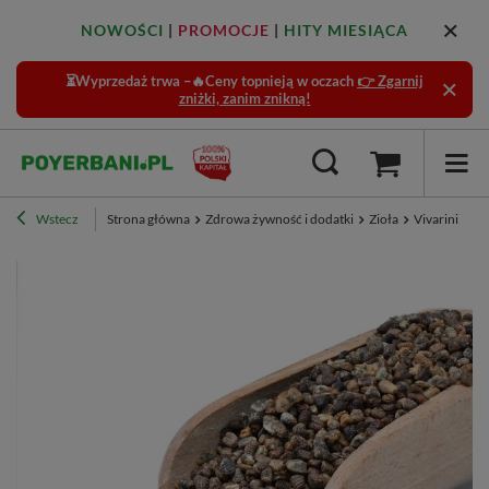
NOWOŚCI
|
PROMOCJE
|
HITY MIESIĄCA
⏳Wyprzedaż trwa –🔥Ceny topnieją w oczach
👉 Zgarnij
zniżki, zanim znikną!
Wstecz
Strona główna
Zdrowa żywność i dodatki
Zioła
Vivarini – K