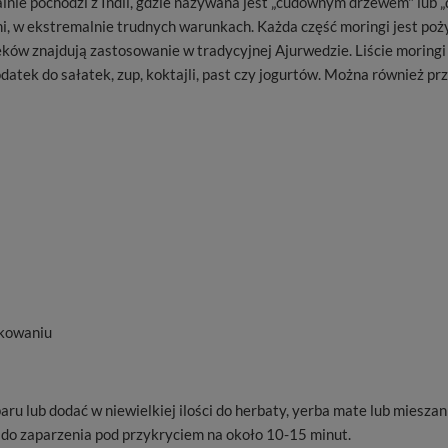
nalnie pochodzi z Indii, gdzie nazywana jest „cudownym drzewem" lub
i, w ekstremalnie trudnych warunkach. Każda część moringi jest poży
 wieków znajdują zastosowanie w tradycyjnej Ajurwedzie. Liście morin
datek do sałatek, zup, koktajli, past czy jogurtów. Można również pr
pakowaniu
aru lub dodać w niewielkiej ilości do herbaty, yerba mate lub miesza
 do zaparzenia pod przykryciem na około 10-15 minut.