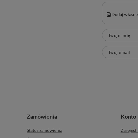
Zadaj pytanie a my o
Treść twojej o