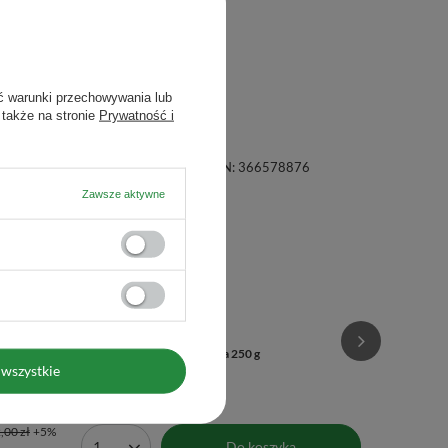
ć warunki przechowywania lub
 także na stronie
Prywatność i
inne orzechy i mleko.
a, 21-040 Świdnik, NIP: 6121860348 REGON: 366578876
Zawsze aktywne
Vivarini – Ja
wszystkie
29,00 zł
/
(116,00 zł / k