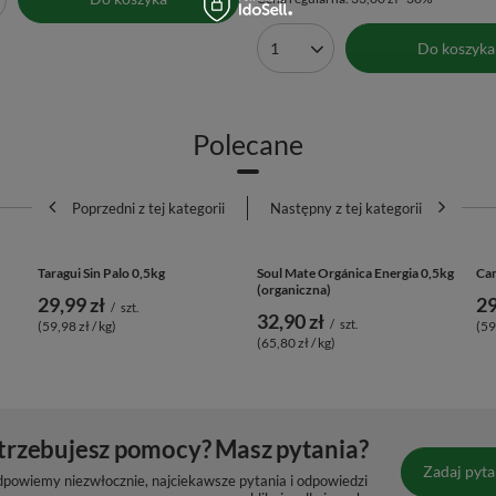
OKAZJA
Skórka pomarańczy 50 g
Vivarini – Bazylia 1 kg
23,10 zł
/
szt.
/
szt.
kg)
(23,10 zł / kg)
Najniższa cena z 30 dni przed obniżką:
22
Do koszyka
Cena regularna:
33,00 zł
-30%
produktów
Do koszyka
Ilość produktów
Polecane