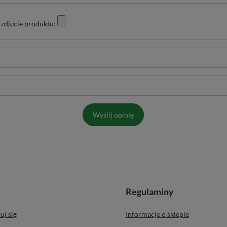
dpowiemy niezwłocznie, najciekawsze pytania i odpowiedzi
publikując dla innych.
GWARANCJA SPRZEDAWCY
12 miesięcy
Napisz swoją opinię
Twoja ocena:
5/5
pinii