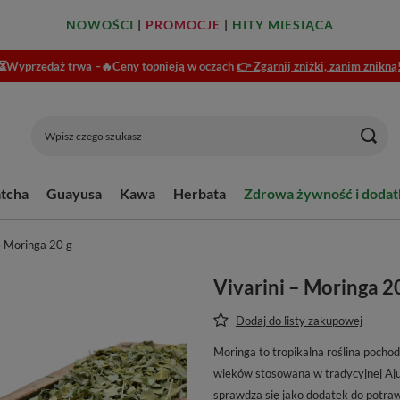
NOWOŚCI
|
PROMOCJE
|
HITY MIESIĄCA
⏳Wyprzedaż trwa –🔥Ceny topnieją w oczach
👉 Zgarnij zniżki, zanim znikną
tcha
Guayusa
Kawa
Herbata
Zdrowa żywność i dodat
– Moringa 20 g
Vivarini – Moringa 2
Dodaj do listy zakupowej
Moringa to tropikalna roślina pocho
wieków stosowana w tradycyjnej Ajur
sprawdza się jako dodatek do potraw