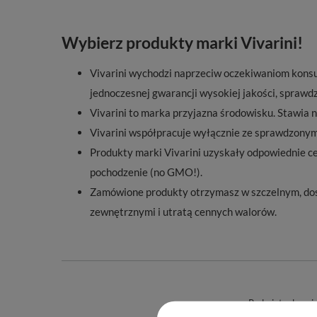
Wybierz produkty marki Vivarini!
Vivarini wychodzi naprzeciw oczekiwaniom konsu
jednoczesnej gwarancji wysokiej jakości, spraw
Vivarini to marka przyjazna środowisku. Stawia 
Vivarini współpracuje wyłącznie ze sprawdzonymi
Produkty marki Vivarini uzyskały odpowiednie c
pochodzenie (no GMO!).
Zamówione produkty otrzymasz w szczelnym, do
zewnętrznymi i utratą cennych walorów.
Podmiot odpowied