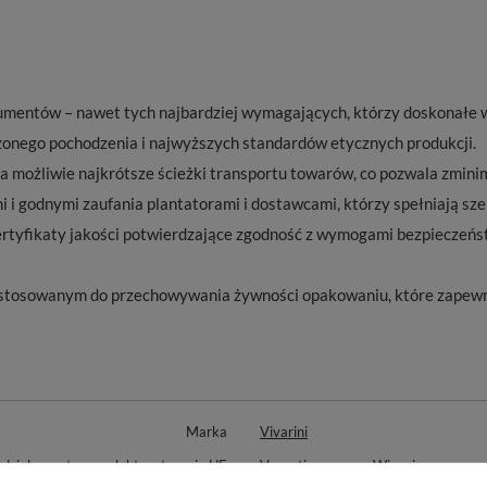
mentów – nawet tych najbardziej wymagających, którzy doskonałe w
dzonego pochodzenia i najwyższych standardów etycznych produkcji.
na możliwie najkrótsze ścieżki transportu towarów, co pozwala zmin
 i godnymi zaufania plantatorami i dostawcami, którzy spełniają sz
ertyfikaty jakości potwierdzające zgodność z wymogami bezpieczeńs
stosowanym do przechowywania żywności opakowaniu, które zapewni
Marka
Vivarini
zialny za ten produkt na terenie UE
Venusti sp. z o.o.
Więcej