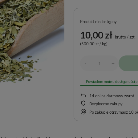
Produkt niedostępny
10,00 zł
brutto
/
szt.
(500,00 zł / kg)
-
+
Powiadom mnie o dostępności 
14
dni na darmowy zwrot
Bezpieczne zakupy
Po zakupie otrzymasz
10 pk