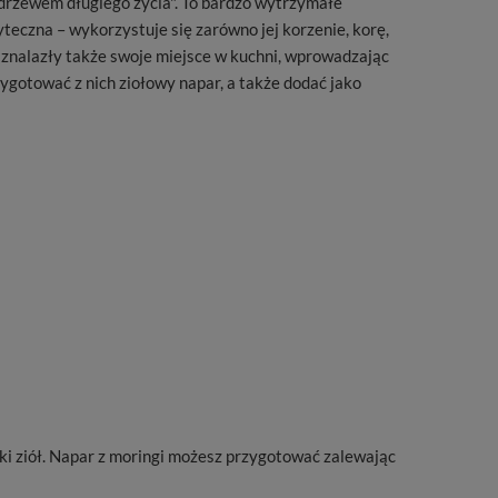
 „drzewem długiego życia". To bardzo wytrzymałe
teczna – wykorzystuje się zarówno jej korzenie, korę,
gi znalazły także swoje miejsce w kuchni, wprowadzając
zygotować z nich ziołowy napar, a także dodać jako
nki ziół. Napar z moringi możesz przygotować zalewając