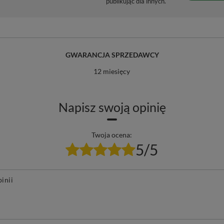
Poprzedni z tej kategorii
Następny z tej kategorii
Taragui Sin Palo 0,5kg
Soul Mate Orgánica Energia 0,5kg
Cam
(organiczna)
29,99 zł
29
/
szt.
32,90 zł
/
szt.
(59,98 zł / kg)
(59
(65,80 zł / kg)
trzebujesz pomocy? Masz pytania?
Zadaj pyta