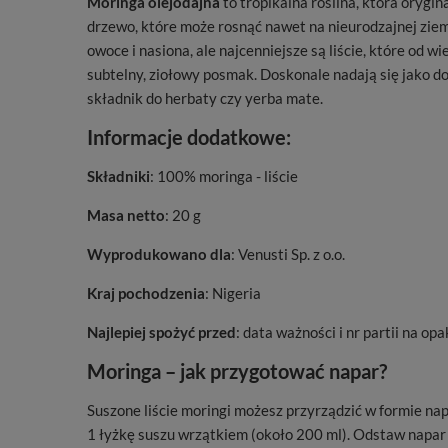
Moringa olejodajna
to tropikalna roślina, która orygi
drzewo, które może rosnąć nawet na nieurodzajnej ziem
owoce i nasiona, ale najcenniejsze są liście, które od
subtelny, ziołowy posmak. Doskonale nadają się jako do
składnik do herbaty czy yerba mate.
Informacje dodatkowe:
Składniki
: 100% moringa - liście
Masa netto
: 20 g
Wyprodukowano dla
: Venusti Sp. z o.o.
Kraj pochodzenia
: Nigeria
Najlepiej spożyć przed
: data ważności i nr partii na o
Moringa – jak przygotować napar?
Suszone liście moringi możesz przyrządzić w formie nap
1 łyżkę suszu wrzątkiem (około 200 ml). Odstaw napar