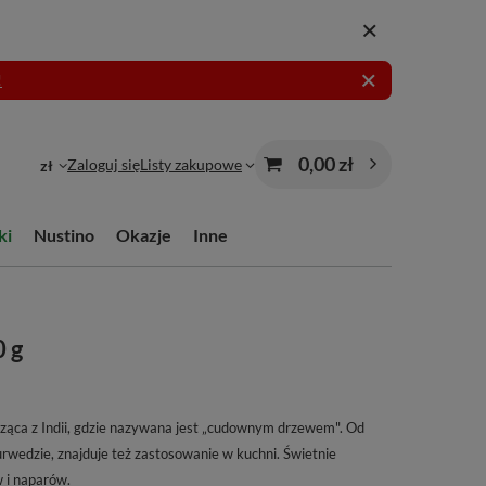
!
0,00 zł
Zaloguj się
Listy zakupowe
zł
ki
Nustino
Okazje
Inne
0 g
dząca z Indii, gdzie nazywana jest „cudownym drzewem". Od
wedzie, znajduje też zastosowanie w kuchni. Świetnie
 i naparów.