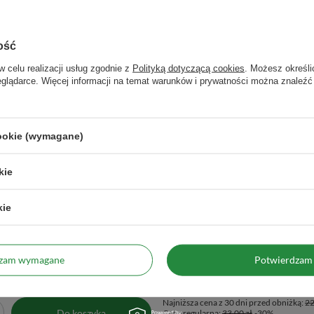
Gwarancja
Gwarancja sprzedawcy
Masa netto
20g
ość
Marka
Vivarini
w celu realizacji usług zgodnie z
Polityką dotyczącą cookies
. Możesz określi
Nazwa
Vivarini - Moringa liść 20g
eglądarce. Więcej informacji na temat warunków i prywatności można znaleźć
Informacje dodatkowe
Może zawierać orzeszki arachidowe, 
Producent
Venusti sp. z o.o. ul. Tygrysia 6
info@venusti.eu
cookie (wymagane)
 towaru w zamówieniu dla rozmiarów
1000
kie
Zobacz również
kie
dzam wymagane
Potwierdzam 