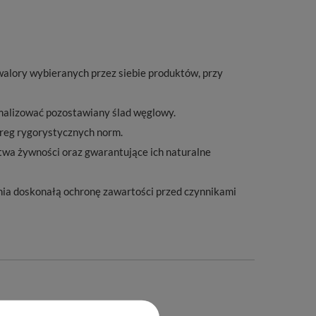
alory wybieranych przez siebie produktów, przy
imalizować pozostawiany ślad węglowy.
ereg rygorystycznych norm.
twa żywności oraz gwarantujące ich naturalne
a doskonałą ochronę zawartości przed czynnikami