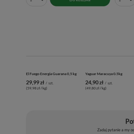
Vivarini – Kardamon (nasiona łuskane) 200 g
Vivarini – 
104,00 zł
10,00 zł
/
szt.
(520,00 zł / kg)
(200,00 zł / 
Do koszyka
Ilość produktów
Ilość 