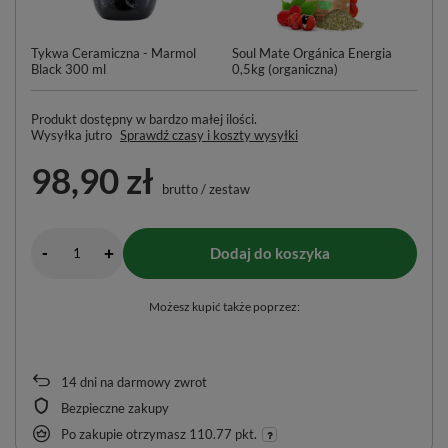
Tykwa Ceramiczna - Marmol
Soul Mate Orgánica Energia
Ko
Black 300 ml
0,5kg (organiczna)
– 
Produkt dostępny w bardzo małej ilości
Wysyłka
jutro
Sprawdź czasy i koszty wysyłki
98,90 zł
brutto
/
zestaw
-
Dodaj do koszyka
+
Możesz kupić także poprzez:
14
dni na darmowy zwrot
Bezpieczne zakupy
Po zakupie otrzymasz
110.77 pkt.