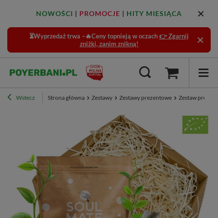
NOWOŚCI
|
PROMOCJE
|
HITY MIESIĄCA
⏳Wyprzedaż trwa –🔥Ceny topnieją w oczach
👉 Zgarnij
zniżki, zanim znikną!
Wstecz
Strona główna
Zestawy
Zestawy prezentowe
Zestaw prezen