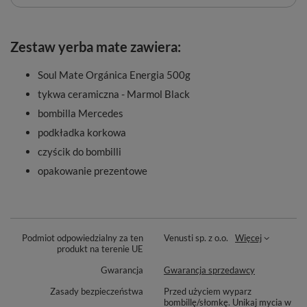
Zestaw yerba mate zawiera:
Soul Mate Orgánica Energia 500g
tykwa ceramiczna - Marmol Black
bombilla Mercedes
podkładka korkowa
czyścik do bombilli
opakowanie prezentowe
Podmiot odpowiedzialny za ten
Venusti sp. z o.o.
Więcej
produkt na terenie UE
Gwarancja
Gwarancja sprzedawcy
Zasady bezpieczeństwa
Przed użyciem wyparz
bombillę/słomkę. Unikaj mycia w