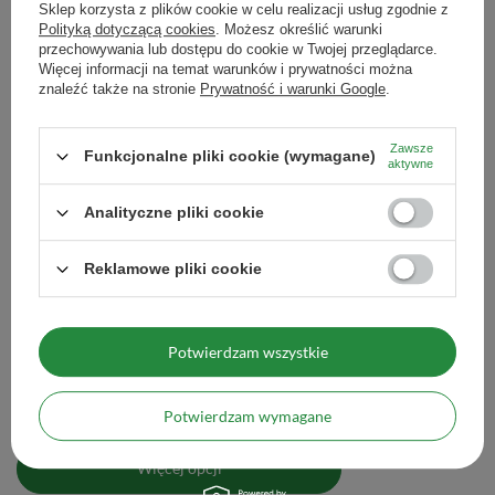
Nazwa handlowa
Zestaw prezentowy Yerba Mate
Sklep korzysta z plików cookie w celu realizacji usług zgodnie z
500g
Polityką dotyczącą cookies
. Możesz określić warunki
przechowywania lub dostępu do cookie w Twojej przeglądarce.
Więcej informacji na temat warunków i prywatności można
Zobacz również
znaleźć także na stronie
Prywatność i warunki Google
.
Zawsze
Funkcjonalne pliki cookie (wymagane)
Zestaw startowy bombi
aktywne
78,90 zł
/
zestaw
Analityczne pliki cookie
Wi
Reklamowe pliki cookie
Potwierdzam wszystkie
Zestaw Yerba Mate Energia 500g Tykwa Bombilla
136,90 zł
Potwierdzam wymagane
/
zestaw
Więcej opcji