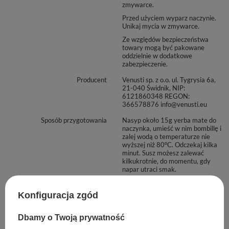
zmywarce.
Przed użyciem wyparz naczynie.
Unikaj mycia w zmywarce.
Ze względów bezpieczeństwa
towary mogą być pakowane
oddzielnie w dodatkowe
zabezpieczenie.
Producent
Venusti sp. z o.o. ul. Tygrysia 6a,
21-040 Świdnik, NIP:
6121860348 REGON:
366578876 info@venusti.eu
Sposób przygotowania
Nasyp około 15g yerba mate do
naczynka, umieść w nim bombillę i
zalej wodą o temperaturze nie
wyższej niż 80°C. Odczekaj kilka
minut. Susz możesz zalewać
kilkukrotnie, do momentu, gdy
napar utraci smak.
Sposób przechowywania
Przechowywać w suchym,
zaciemnionym i chłodnym
Konfiguracja zgód
miejscu. Chronić przed wilgocią.
Dbamy o Twoją prywatność
Marka
Soul Mate