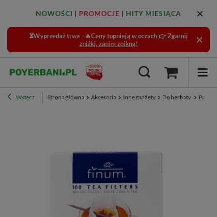
NOWOŚCI
|
PROMOCJE
|
HITY MIESIĄCA
⏳Wyprzedaż trwa –🔥Ceny topnieją w oczach
👉 Zgarnij
zniżki, zanim znikną!
Wstecz
Strona główna
Akcesoria
Inne gadżety
Do herbaty
Papiero