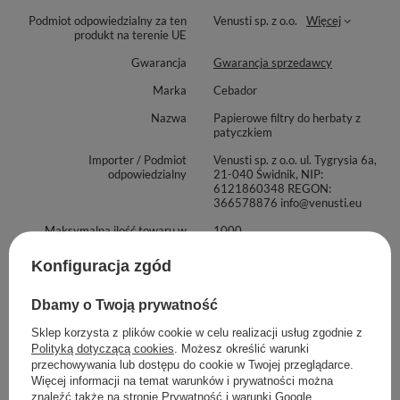
Materiał wykonania
: filtry: biodegradowalny papier; patyczek:
Podmiot odpowiedzialny za ten
Venusti sp. z o.o.
Więcej
produkt na terenie UE
tworzywo sztuczne
Gwarancja
Gwarancja sprzedawcy
Marka
Cebador
Nazwa
Papierowe filtry do herbaty z
patyczkiem
Importer / Podmiot
Venusti sp. z o.o. ul. Tygrysia 6a,
odpowiedzialny
21-040 Świdnik, NIP:
6121860348 REGON:
366578876 info@venusti.eu
Maksymalna ilość towaru w
1000
zamówieniu dla rozmiarów
Konfiguracja zgód
Zobacz również
Dbamy o Twoją prywatność
Sklep korzysta z plików cookie w celu realizacji usług zgodnie z
Polityką dotyczącą cookies
. Możesz określić warunki
Papierowe filtry do her
przechowywania lub dostępu do cookie w Twojej przeglądarce.
16,50 zł
Więcej informacji na temat warunków i prywatności można
/
szt.
znaleźć także na stronie
Prywatność i warunki Google
.