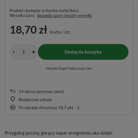
Produkt dostępny w bardzo małej ilości
Wysyłka
jutro
Sprawdź czasy i koszty wysyłki
18,70 zł
brutto
/
szt.
-
Dodaj do koszyka
+
Możesz kupić także poprzez:
14
dni na darmowy zwrot
Bezpieczne zakupy
Po zakupie otrzymasz
18.7 pkt.
Przygotuj pyszny, gorący napar w mgnieniu oka dzięki