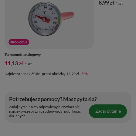
8,99 zł
/
szt.
PROMOCJA
Termometr analogowy
11,13 zł
/
szt.
Najniższa cena z 30 dni przed obniżką:
15,90 zł
-30%
Potrzebujesz pomocy? Masz pytania?
Zadaj pytanie a my odpowiemy niezwłocznie,
Zadaj pytanie
najciekawsze pytania i odpowiedzi publikując
dla innych.