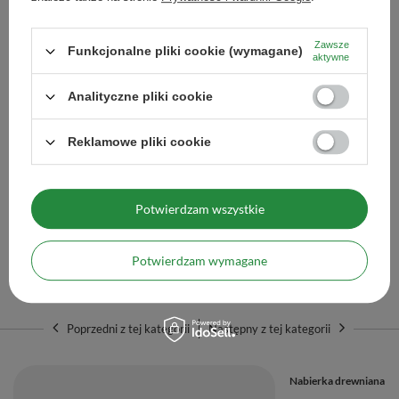
Ilość produktów
Zawsze
Funkcjonalne pliki cookie (wymagane)
aktywne
Analityczne pliki cookie
Papierowe filtry do herbaty – rozmiar L (100 sztuk)
Reklamowe pliki cookie
16,50 zł
/
szt.
Potwierdzam wszystkie
Ilość produktów
Potwierdzam wymagane
Polecane
Poprzedni z tej kategorii
Następny z tej kategorii
Nabierka drewniana