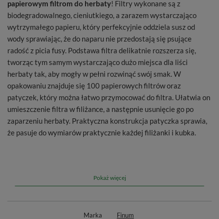
papierowym filtrom do herbaty
! Filtry wykonane są z
biodegradowalnego, cieniutkiego, a zarazem wystarczająco
wytrzymałego papieru, który perfekcyjnie oddziela susz od
wody sprawiając, że do naparu nie przedostają się psujące
radość z picia fusy. Podstawa filtra delikatnie rozszerza się,
tworząc tym samym wystarczająco dużo miejsca dla liści
herbaty tak, aby mogły w pełni rozwinąć swój smak. W
opakowaniu znajduje się 100 papierowych filtrów oraz
patyczek, który można łatwo przymocować do filtra. Ułatwia on
umieszczenie filtra w filiżance, a następnie usunięcie go po
zaparzeniu herbaty. Praktyczna konstrukcja patyczka sprawia,
że pasuje do wymiarów praktycznie każdej filiżanki i kubka.
Dodatkowe informacje:
Ilość filtrów w opakowaniu
: 100 sztuk
Pokaż więcej
Wymiary filtra
: 10,1 cm x 7,6 cm
Wymiary patyczka
: 14,5 cm
Marka
Finum