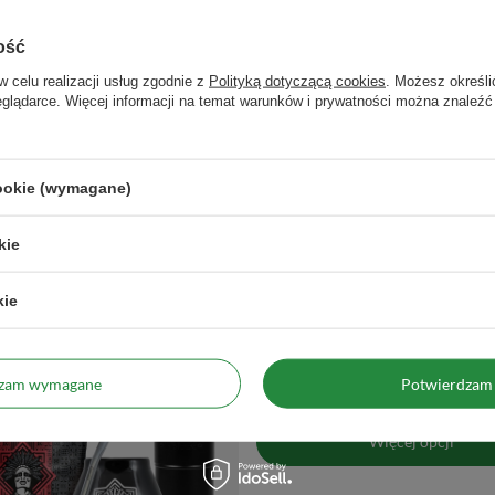
Zasady bezpieczeństwa
Przed użyciem wyparz bombillę/sło
Przed użyciem wyparz naczynie. Uni
ość
Producent
Venusti sp. z o.o. ul. Tygrysia 6
info@venusti.eu
w celu realizacji usług zgodnie z
Polityką dotyczącą cookies
. Możesz określi
eglądarce. Więcej informacji na temat warunków i prywatności można znaleźć
Sposób przygotowania
Nasyp około 15g yerba mate do nacz
wyższej niż 80°C. Odczekaj kilka mi
utraci smak.
Sposób przechowywania
Przechowywać w suchym, zaciemniony
cookie (wymagane)
kie
Zobacz również
kie
dzam wymagane
Potwierdzam 