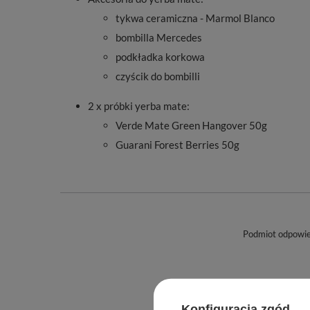
tykwa ceramiczna - Marmol Blanco
bombilla Mercedes
podkładka korkowa
czyścik do bombilli
2 x próbki yerba mate:
Verde Mate Green Hangover 50g
Guarani Forest Berries 50g
Podmiot odpowied
Konfiguracja zgód