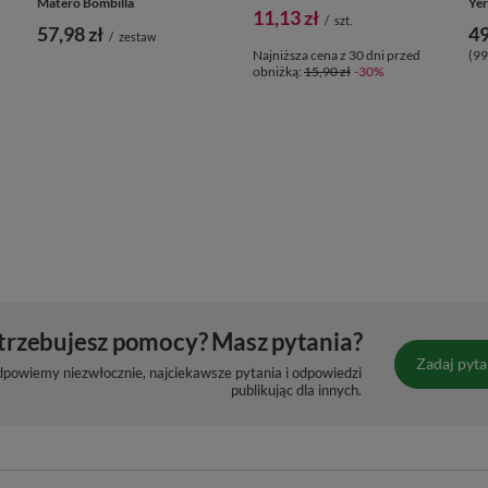
PROMOCJA
Zestaw Akcesoria Yerba Mate
Termometr analogowy
OG
Matero Bombilla
Yer
11,13 zł
/
szt.
57,98 zł
49
/
zestaw
Najniższa cena z 30 dni przed
(99
obniżką:
15,90 zł
-30%
trzebujesz pomocy? Masz pytania?
Zadaj pyta
dpowiemy niezwłocznie, najciekawsze pytania i odpowiedzi
publikując dla innych.