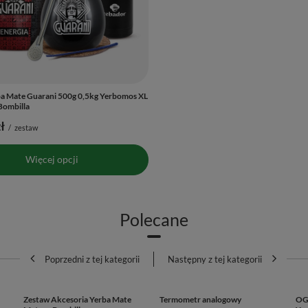
a Mate Guarani 500g 0,5kg Yerbomos XL
Yerba mate Guarani Katuava 2x 500g - 1
Bombilla
47,90 zł
/
zestaw
ł
/
zestaw
(47,90 zł / kg)
Więcej opcji
Więcej opcji
Polecane
Poprzedni z tej kategorii
Następny z tej kategorii