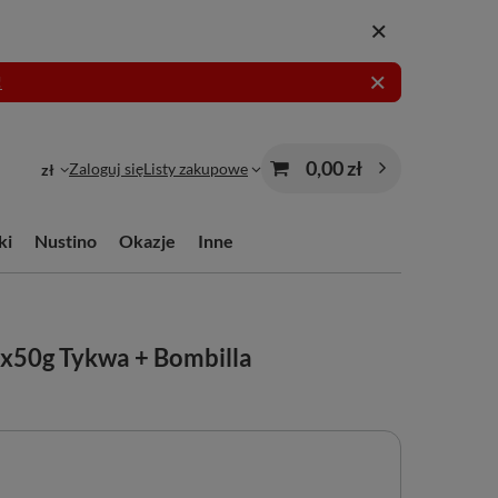
!
0,00 zł
Zaloguj się
Listy zakupowe
zł
ki
Nustino
Okazje
Inne
x50g Tykwa + Bombilla