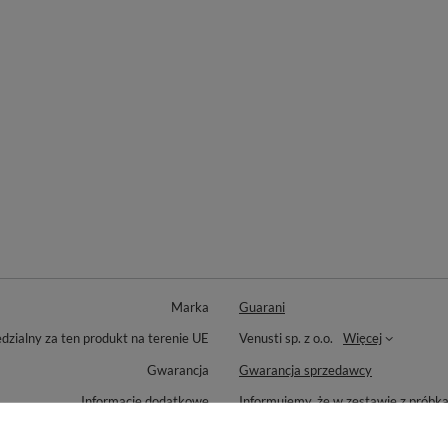
Marka
Guarani
zialny za ten produkt na terenie UE
Venusti sp. z o.o.
Więcej
Gwarancja
Gwarancja sprzedawcy
Informacje dodatkowe
Informujemy, że w zestawie z próbk
tylnej etykiecie, tuż obok informacji 