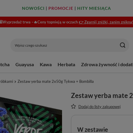
NOWOŚCI
|
PROMOCJE
|
HITY MIESIĄCA
⏳Wyprzedaż trwa –🔥Ceny topnieją w oczach
👉 Zgarnij zniżki, zanim znikną
tcha
Guayusa
Kawa
Herbata
Zdrowa żywność i dodat
róbkami
Zestaw yerba mate 2x50g Tykwa + Bombilla
Zestaw yerba mate 2
Dodaj do listy zakupowej
W zestawie