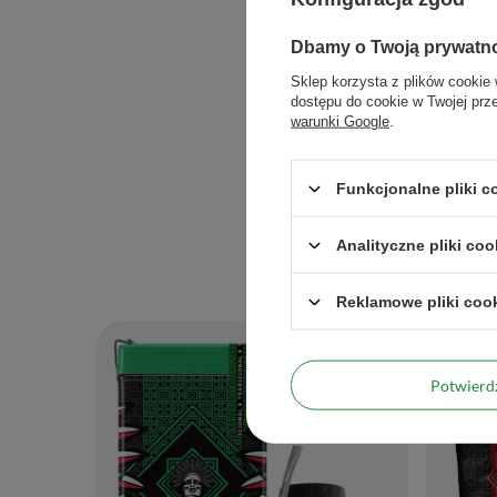
Dbamy o Twoją prywatn
Sklep korzysta z plików cookie 
dostępu do cookie w Twojej prz
warunki Google
.
Funkcjonalne pliki 
Analityczne pliki coo
Reklamowe pliki coo
Potwier