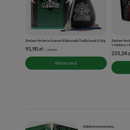
Zestaw Yerbera Guarani Elaborada Tradicional 0,5kg
Zestaw Yerb
+ Matero + 
91,90 zł
/
zestaw
231,24 z
Więcej opcji