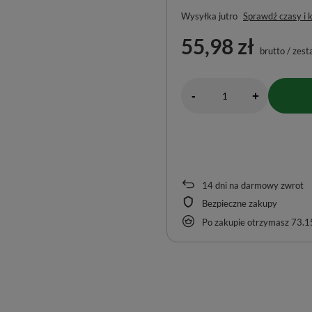
Wysyłka
jutro
Sprawdź czasy i 
55,98 zł
brutto
/
zest
-
+
14
dni na darmowy zwrot
Bezpieczne zakupy
Po zakupie otrzymasz
73.15