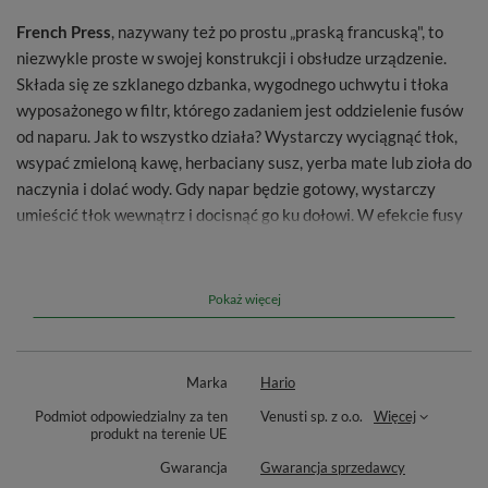
French Press
, nazywany też po prostu „praską francuską", to
niezwykle proste w swojej konstrukcji i obsłudze urządzenie.
Składa się ze szklanego dzbanka, wygodnego uchwytu i tłoka
wyposażonego w filtr, którego zadaniem jest oddzielenie fusów
od naparu. Jak to wszystko działa? Wystarczy wyciągnąć tłok,
wsypać zmieloną kawę, herbaciany susz, yerba mate lub zioła do
naczynia i dolać wody. Gdy napar będzie gotowy, wystarczy
umieścić tłok wewnątrz i docisnąć go ku dołowi. W efekcie fusy
pozostaną na dnie, a Ty możesz cieszyć się idealnie
przefiltrowanym napojem, gotowym do spożycia!
Pokaż więcej
French Press Hario 7
to nowoczesne akcesorium wprost od
słynnego, japońskiego producenta. Optymalna pojemność
zaparzacza, wynosząca 600 ml, pozwala na przygotowanie
Marka
Hario
jednorazowo około 2-3 porcji naparu. Szklany zbiornik można
bez obaw umieścić w zmywarce, co znacznie ułatwia jego
Podmiot odpowiedzialny za ten
Venusti sp. z o.o.
Więcej
produkt na terenie UE
codzienne użytkowanie i konserwację. Na uwagę zasługuje
wysoka jakość materiałów, z których jest wykonany French
Gwarancja
Gwarancja sprzedawcy