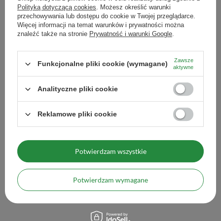
Polityką dotyczącą cookies
. Możesz określić warunki
przechowywania lub dostępu do cookie w Twojej przeglądarce.
Zobacz również
Więcej informacji na temat warunków i prywatności można
znaleźć także na stronie
Prywatność i warunki Google
.
Filtry papierowe do dr
Zawsze
Funkcjonalne pliki cookie (wymagane)
39,99 zł
aktywne
/
szt.
Analityczne pliki cookie
Ilość produktów
Reklamowe pliki cookie
Potwierdzam wszystkie
Filtry papierowe do dripa Hario V60-01 (100 sztuk)
35,99 zł
/
szt.
Potwierdzam wymagane
Ilość produktów