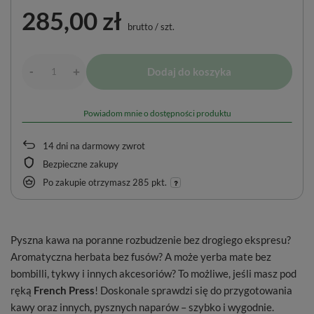
285,00 zł
brutto
/
szt.
-
Dodaj do koszyka
+
Powiadom mnie o dostępności produktu
14
dni na darmowy zwrot
Bezpieczne zakupy
Po zakupie otrzymasz
285 pkt.
Pyszna kawa na poranne rozbudzenie bez drogiego ekspresu?
Aromatyczna herbata bez fusów? A może yerba mate bez
bombilli, tykwy i innych akcesoriów? To możliwe, jeśli masz pod
ręką
French Press
! Doskonale sprawdzi się do przygotowania
kawy oraz innych, pysznych naparów – szybko i wygodnie.