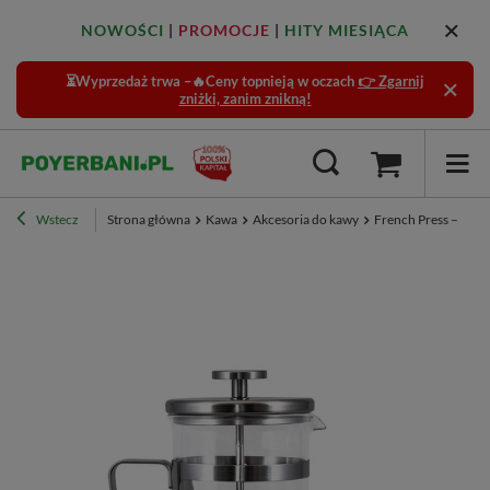
NOWOŚCI
|
PROMOCJE
|
HITY MIESIĄCA
⏳Wyprzedaż trwa –🔥Ceny topnieją w oczach
👉 Zgarnij
zniżki, zanim znikną!
Wstecz
Strona główna
Kawa
Akcesoria do kawy
French Press – Hari